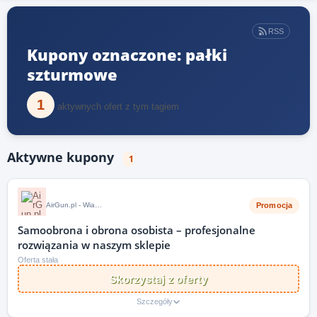
RSS
Kupony oznaczone: pałki
szturmowe
1
aktywnych ofert z tym tagiem
Aktywne kupony
1
Promocja
AirGun.pl - Wiatrówki i militaria
Samoobrona i obrona osobista – profesjonalne
rozwiązania w naszym sklepie
Oferta stała
Skorzystaj z oferty
Szczegóły