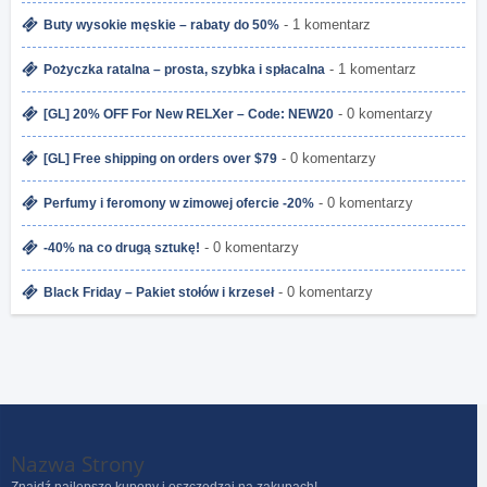
- 1 komentarz
Buty wysokie męskie – rabaty do 50%
- 1 komentarz
Pożyczka ratalna – prosta, szybka i spłacalna
- 0 komentarzy
[GL] 20% OFF For New RELXer – Code: NEW20
- 0 komentarzy
[GL] Free shipping on orders over $79
- 0 komentarzy
Perfumy i feromony w zimowej ofercie -20%
- 0 komentarzy
-40% na co drugą sztukę!
- 0 komentarzy
Black Friday – Pakiet stołów i krzeseł
Nazwa Strony
Znajdź najlepsze kupony i oszczędzaj na zakupach!