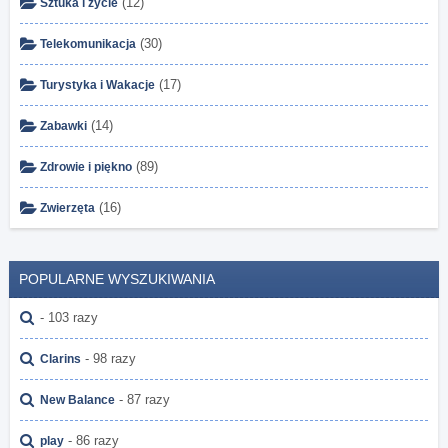
(12)
Sztuka i życie
(30)
Telekomunikacja
(17)
Turystyka i Wakacje
(14)
Zabawki
(89)
Zdrowie i piękno
(16)
Zwierzęta
POPULARNE WYSZUKIWANIA
- 103 razy
- 98 razy
Clarins
- 87 razy
New Balance
- 86 razy
play