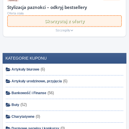
Stylizacja paznokci – odkryj bestsellery
Oferta stała
Skorzystaj z oferty
Szczegóły
KATEGORIE KUPONU
(6)
Artykuły biurowe
(6)
Artykuły urodzinowe, przyjęcia
(56)
Bankowość i Finanse
(52)
Buty
(0)
Charytatywne
(0)
Darmowe serwisy i konkursy