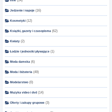
(14)
Inne
(16)
Jedzenie i napoje
(12)
Kosmetyki
(62)
Książki, gazety i czasopisma
(2)
Kwiaty
(1)
Łodzie i jednostki pływające
(6)
Moda damska
(49)
Moda i biżuteria
(0)
Modelarstwo
(14)
Muzyka video i dvd
(3)
Oferty i zakupy grupowe