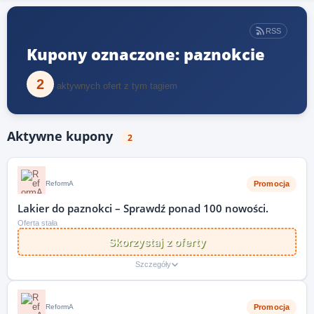
RSS
Kupony oznaczone: paznokcie
2
aktywnych ofert z tym tagiem
Aktywne kupony
2
Promocja
ReformA
Lakier do paznokci – Sprawdź ponad 100 nowości.
Oferta stała
Skorzystaj z oferty
Szczegóły
Promocja
ReformA