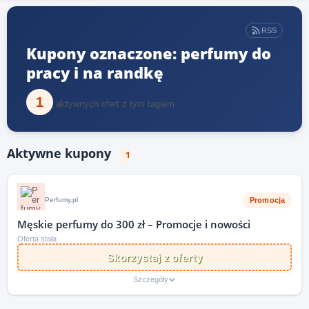
RSS
Kupony oznaczone: perfumy do
pracy i na randkę
1
aktywnych ofert z tym tagiem
Aktywne kupony
1
Promocja
Perfumy.pl
Męskie perfumy do 300 zł – Promocje i nowości
Oferta stała
Skorzystaj z oferty
Szczegóły