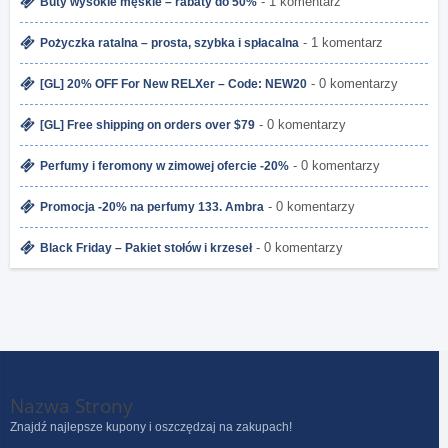
- 1 komentarz
Buty wysokie męskie – rabaty do 50%
- 1 komentarz
Pożyczka ratalna – prosta, szybka i spłacalna
- 0 komentarzy
[GL] 20% OFF For New RELXer – Code: NEW20
- 0 komentarzy
[GL] Free shipping on orders over $79
- 0 komentarzy
Perfumy i feromony w zimowej ofercie -20%
- 0 komentarzy
Promocja -20% na perfumy 133. Ambra
- 0 komentarzy
Black Friday – Pakiet stołów i krzeseł
Nazwa Strony
Znajdź najlepsze kupony i oszczędzaj na zakupach!