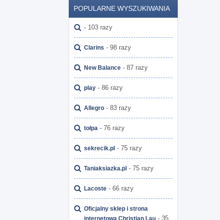
POPULARNE WYSZUKIWANIA
- 103 razy
- 98 razy
Clarins
- 87 razy
New Balance
- 86 razy
play
- 83 razy
Allegro
- 76 razy
tołpa
- 75 razy
sekrecik.pl
- 75 razy
Taniaksiazka.pl
- 66 razy
Lacoste
Oficjalny sklep i strona
- 35
internetowa Christian Lau