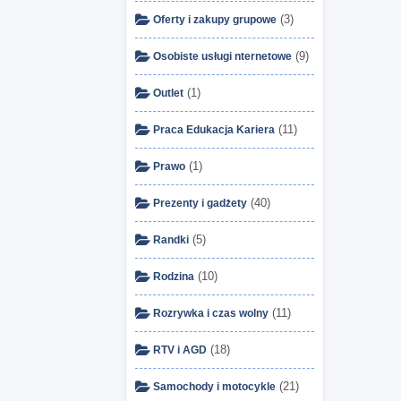
(3)
Oferty i zakupy grupowe
(9)
Osobiste usługi nternetowe
(1)
Outlet
(11)
Praca Edukacja Kariera
(1)
Prawo
(40)
Prezenty i gadżety
(5)
Randki
(10)
Rodzina
(11)
Rozrywka i czas wolny
(18)
RTV i AGD
(21)
Samochody i motocykle