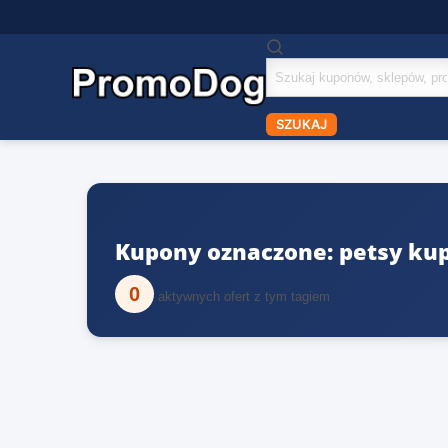
Szukaj
kuponów
SZUKAJ
Kupony oznaczone: petsy ku
0
aktywnych ofert z tym tagiem