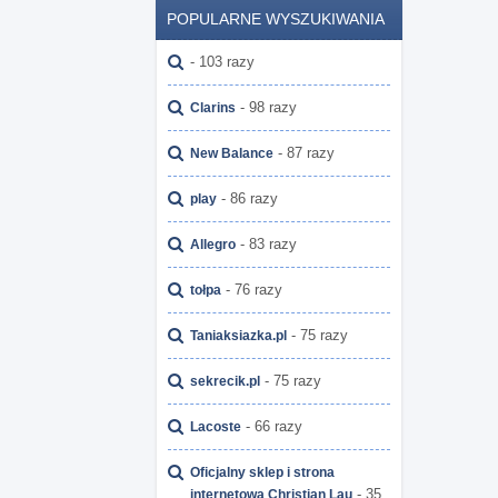
POPULARNE WYSZUKIWANIA
- 103 razy
- 98 razy
Clarins
- 87 razy
New Balance
- 86 razy
play
- 83 razy
Allegro
- 76 razy
tołpa
- 75 razy
Taniaksiazka.pl
- 75 razy
sekrecik.pl
- 66 razy
Lacoste
Oficjalny sklep i strona
- 35
internetowa Christian Lau