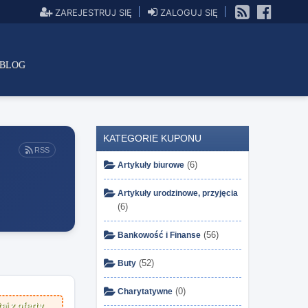
ZAREJESTRUJ SIĘ
ZALOGUJ SIĘ
BLOG
KATEGORIE KUPONU
RSS
(6)
Artykuły biurowe
Artykuły urodzinowe, przyjęcia
(6)
(56)
Bankowość i Finanse
(52)
Buty
(0)
Charytatywne
aj z oferty