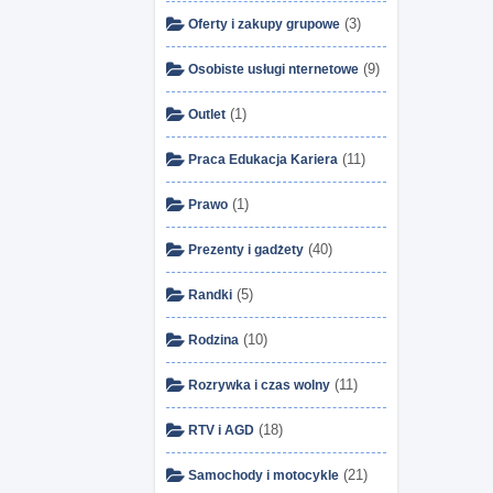
(3)
Oferty i zakupy grupowe
(9)
Osobiste usługi nternetowe
(1)
Outlet
(11)
Praca Edukacja Kariera
(1)
Prawo
(40)
Prezenty i gadżety
(5)
Randki
(10)
Rodzina
(11)
Rozrywka i czas wolny
(18)
RTV i AGD
(21)
Samochody i motocykle