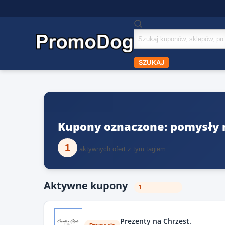
Szukaj
kuponów
SZUKAJ
Kupony oznaczone: pomysły n
1
aktywnych ofert z tym tagiem
Aktywne kupony
1
Prezenty na Chrzest.