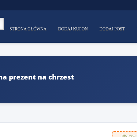
STRONA GŁÓWNA
DODAJ KUPON
DODAJ POST
a prezent na chrzest
Skorzyst