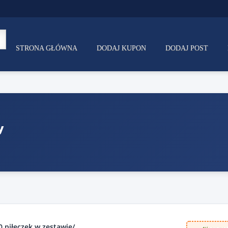
STRONA GŁÓWNA
DODAJ KUPON
DODAJ POST
y
0 piłeczek w zestawie/