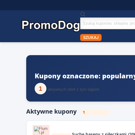
Szukaj
kuponów
SZUKAJ
Kupony oznaczone: popularn
1
aktywnych ofert z tym tagiem
Aktywne kupony
1
Suche baseny z piłeczkami /20