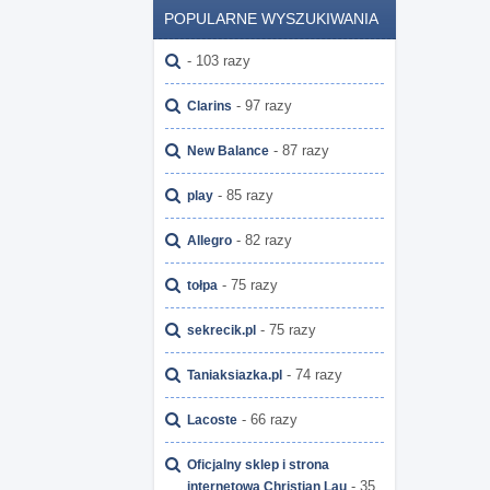
POPULARNE WYSZUKIWANIA
- 103 razy
- 97 razy
Clarins
- 87 razy
New Balance
- 85 razy
play
- 82 razy
Allegro
- 75 razy
tołpa
- 75 razy
sekrecik.pl
- 74 razy
Taniaksiazka.pl
- 66 razy
Lacoste
Oficjalny sklep i strona
- 35
internetowa Christian Lau