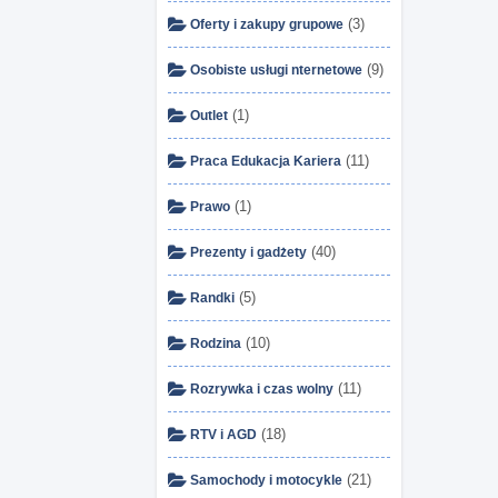
(3)
Oferty i zakupy grupowe
(9)
Osobiste usługi nternetowe
(1)
Outlet
(11)
Praca Edukacja Kariera
(1)
Prawo
(40)
Prezenty i gadżety
(5)
Randki
(10)
Rodzina
(11)
Rozrywka i czas wolny
(18)
RTV i AGD
(21)
Samochody i motocykle