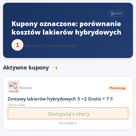
RSS
Kupony oznaczone: porównanie
kosztów lakierów hybrydowych
1
aktywnych ofert z tym tagiem
Aktywne kupony
1
Promocja
ReformA
Zestawy lakierów hybrydowych 5 +2 Gratis = 7 !!
Oferta stała
Skorzystaj z oferty
Szczegóły