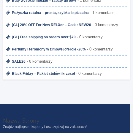
- 1 komentarz
Buty wysokie męskie – rabaty do 50%
- 1 komentarz
Pożyczka ratalna – prosta, szybka i spłacalna
- 0 komentarzy
[GL] 20% OFF For New RELXer – Code: NEW20
- 0 komentarzy
[GL] Free shipping on orders over $79
- 0 komentarzy
Perfumy i feromony w zimowej ofercie -20%
- 0 komentarzy
SALE26
- 0 komentarzy
Black Friday – Pakiet stołów i krzeseł
Nazwa Strony
Znajdź najlepsze kupony i oszczędzaj na zakupach!