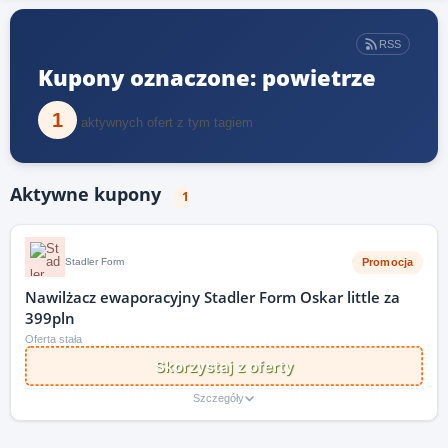
RSS
Kupony oznaczone: powietrze
1
aktywnych ofert z tym tagiem
Aktywne kupony
1
Promocja
Stadler Form
Nawilżacz ewaporacyjny Stadler Form Oskar little za
399pln
Oferta stała
Skorzystaj z oferty
Szczegóły