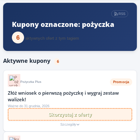
RSS
Kupony oznaczone: pożyczka
6
aktywnych ofert z tym tagiem
Aktywne kupony
6
Promocja
Pożyczka Plus
Złóż wniosek o pierwszą pożyczkę i wygraj zestaw
walizek!
Ważne do 31 grudnia, 2026
Skorzystaj z oferty
Szczegóły