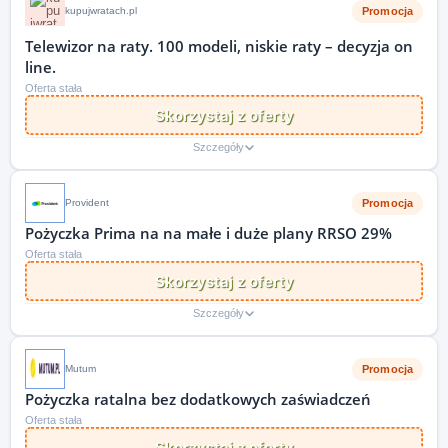
Promocja
kupujwratach.pl
Telewizor na raty. 100 modeli, niskie raty – decyzja on
line.
Oferta stała
Skorzystaj z oferty
Szczegóły
Promocja
Provident
Pożyczka Prima na na małe i duże plany RRSO 29%
Oferta stała
Skorzystaj z oferty
Szczegóły
Promocja
Mutum
Pożyczka ratalna bez dodatkowych zaświadczeń
Oferta stała
Skorzystaj z oferty