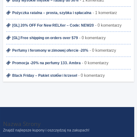
- 1 komentarz
Buty wysokie męskie – rabaty do 50%
- 1 komentarz
Pożyczka ratalna – prosta, szybka i spłacalna
- 0 komentarzy
[GL] 20% OFF For New RELXer – Code: NEW20
- 0 komentarzy
[GL] Free shipping on orders over $79
- 0 komentarzy
Perfumy i feromony w zimowej ofercie -20%
- 0 komentarzy
Promocja -20% na perfumy 133. Ambra
- 0 komentarzy
Black Friday – Pakiet stołów i krzeseł
Nazwa Strony
Znajdź najlepsze kupony i oszczędzaj na zakupach!