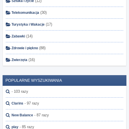
(12)
Sztuka i życie
(30)
Telekomunikacja
(17)
Turystyka i Wakacje
(14)
Zabawki
(88)
Zdrowie i piękno
(16)
Zwierzęta
POPULARNE WYSZUKIWANIA
- 103 razy
- 97 razy
Clarins
- 87 razy
New Balance
- 85 razy
play