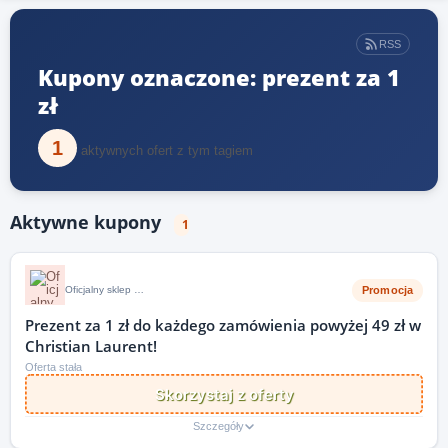
RSS
Kupony oznaczone: prezent za 1
zł
1
aktywnych ofert z tym tagiem
Aktywne kupony
1
Promocja
Oficjalny sklep i strona internetowa Christian Laurent
Prezent za 1 zł do każdego zamówienia powyżej 49 zł w
Christian Laurent!
Oferta stała
Skorzystaj z oferty
Szczegóły