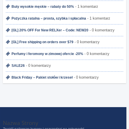
- 1 komentarz
Buty wysokie męskie – rabaty do 50%
- 1 komentarz
Pożyczka ratalna – prosta, szybka i spłacalna
- 0 komentarzy
[GL] 20% OFF For New RELXer – Code: NEW20
- 0 komentarzy
[GL] Free shipping on orders over $79
- 0 komentarzy
Perfumy i feromony w zimowej ofercie -20%
- 0 komentarzy
SALE26
- 0 komentarzy
Black Friday – Pakiet stołów i krzeseł
Nazwa Strony
Znajdź najlepsze kupony i oszczędzaj na zakupach!