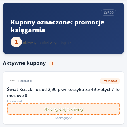
RSS
Kupony oznaczone: promocje
księgarnia
1
aktywnych ofert z tym tagiem
Aktywne kupony
1
Promocja
Paskarz.pl
Świat Książki już od 2,90 przy koszyku za 49 złotych? To
możliwe !!
Oferta stała
Skorzystaj z oferty
Szczegóły