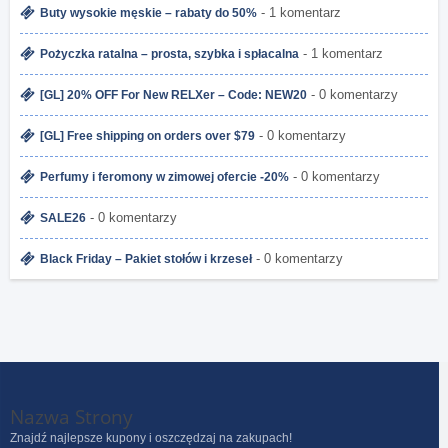
- 1 komentarz
Buty wysokie męskie – rabaty do 50%
- 1 komentarz
Pożyczka ratalna – prosta, szybka i spłacalna
- 0 komentarzy
[GL] 20% OFF For New RELXer – Code: NEW20
- 0 komentarzy
[GL] Free shipping on orders over $79
- 0 komentarzy
Perfumy i feromony w zimowej ofercie -20%
- 0 komentarzy
SALE26
- 0 komentarzy
Black Friday – Pakiet stołów i krzeseł
Nazwa Strony
Znajdź najlepsze kupony i oszczędzaj na zakupach!