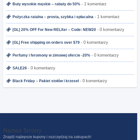
- 1 komentarz
Buty wysokie męskie – rabaty do 50%
- 1 komentarz
Pożyczka ratalna – prosta, szybka i spłacalna
- 0 komentarzy
[GL] 20% OFF For New RELXer – Code: NEW20
- 0 komentarzy
[GL] Free shipping on orders over $79
- 0 komentarzy
Perfumy i feromony w zimowej ofercie -20%
- 0 komentarzy
SALE26
- 0 komentarzy
Black Friday – Pakiet stołów i krzeseł
Nazwa Strony
Znajdź najlepsze kupony i oszczędzaj na zakupach!