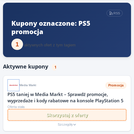
RSS
Kupony oznaczone: PS5
promocja
1
aktywnych ofert z tym tagiem
Aktywne kupony
1
Promocja
Media Markt
PS5 taniej w Media Markt – Sprawdź promocje,
wyprzedaże i kody rabatowe na konsole PlayStation 5
Oferta stała
Skorzystaj z oferty
Szczegóły