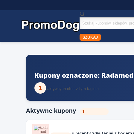
Szukaj
kuponów
SZUKAJ
Kupony oznaczone: Radamed
1
aktywnych ofert z tym tagiem
Aktywne kupony
1
E-recepty 20% taniej z kodem