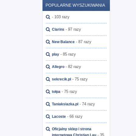
POPULARNE WYSZUKIWANIA
- 103 razy
- 97 razy
Clarins
- 87 razy
New Balance
- 85 razy
play
- 82 razy
Allegro
- 75 razy
sekrecik.pl
- 75 razy
tołpa
- 74 razy
Taniaksiazka.pl
- 66 razy
Lacoste
Oficjalny sklep i strona
- 35
internetowa Christian Lau