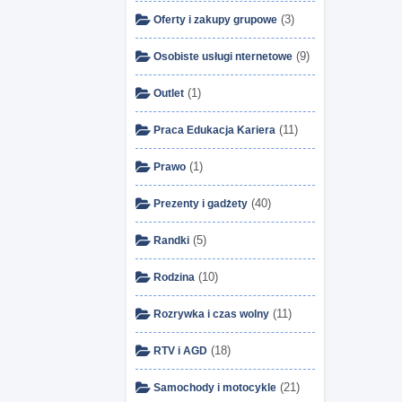
(3)
Oferty i zakupy grupowe
(9)
Osobiste usługi nternetowe
(1)
Outlet
(11)
Praca Edukacja Kariera
(1)
Prawo
(40)
Prezenty i gadżety
(5)
Randki
(10)
Rodzina
(11)
Rozrywka i czas wolny
(18)
RTV i AGD
(21)
Samochody i motocykle