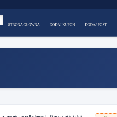
STRONA GŁÓWNA
DODAJ KUPON
DODAJ POST
 promocyjnym w Radamed – Skorzystaj już dziś!