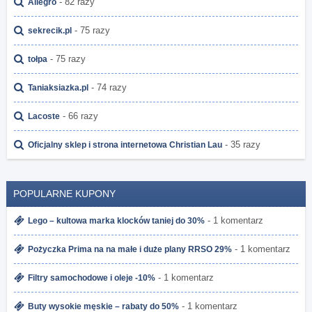
- 82 razy
Allegro
- 75 razy
sekrecik.pl
- 75 razy
tołpa
- 74 razy
Taniaksiazka.pl
- 66 razy
Lacoste
- 35 razy
Oficjalny sklep i strona internetowa Christian Lau
POPULARNE KUPONY
- 1 komentarz
Lego – kultowa marka klocków taniej do 30%
- 1 komentarz
Pożyczka Prima na na małe i duże plany RRSO 29%
- 1 komentarz
Filtry samochodowe i oleje -10%
- 1 komentarz
Buty wysokie męskie – rabaty do 50%