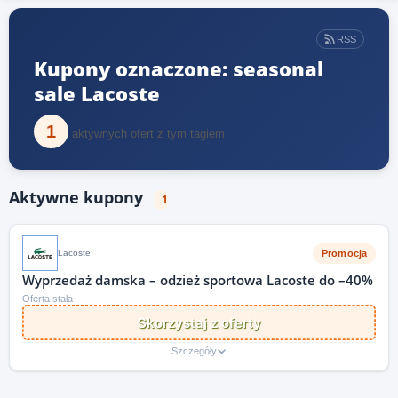
RSS
Kupony oznaczone: seasonal
sale Lacoste
1
aktywnych ofert z tym tagiem
Aktywne kupony
1
Promocja
Lacoste
Wyprzedaż damska – odzież sportowa Lacoste do –40%
Oferta stała
Skorzystaj z oferty
Szczegóły