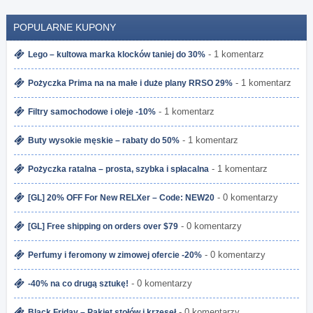
POPULARNE KUPONY
- 1 komentarz
Lego – kultowa marka klocków taniej do 30%
- 1 komentarz
Pożyczka Prima na na małe i duże plany RRSO 29%
- 1 komentarz
Filtry samochodowe i oleje -10%
- 1 komentarz
Buty wysokie męskie – rabaty do 50%
- 1 komentarz
Pożyczka ratalna – prosta, szybka i spłacalna
- 0 komentarzy
[GL] 20% OFF For New RELXer – Code: NEW20
- 0 komentarzy
[GL] Free shipping on orders over $79
- 0 komentarzy
Perfumy i feromony w zimowej ofercie -20%
- 0 komentarzy
-40% na co drugą sztukę!
- 0 komentarzy
Black Friday – Pakiet stołów i krzeseł