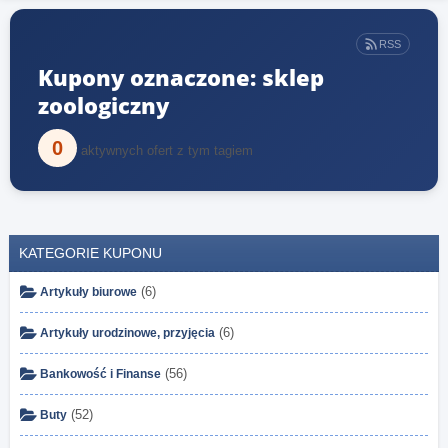
RSS
Kupony oznaczone: sklep
zoologiczny
0
aktywnych ofert z tym tagiem
KATEGORIE KUPONU
(6)
Artykuły biurowe
(6)
Artykuły urodzinowe, przyjęcia
(56)
Bankowość i Finanse
(52)
Buty