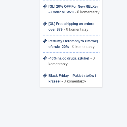
[GL] 20% OFF For New RELXer
- 0 komentarzy
– Code: NEW20
[GL] Free shipping on orders
- 0 komentarzy
over $79
Perfumy i feromony w zimowej
- 0 komentarzy
ofercie -20%
- 0
-40% na co drugą sztukę!
komentarzy
Black Friday – Pakiet stołów i
- 0 komentarzy
krzeseł