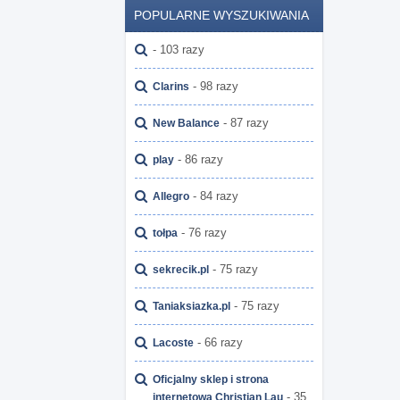
POPULARNE WYSZUKIWANIA
- 103 razy
- 98 razy
Clarins
- 87 razy
New Balance
- 86 razy
play
- 84 razy
Allegro
- 76 razy
tołpa
- 75 razy
sekrecik.pl
- 75 razy
Taniaksiazka.pl
- 66 razy
Lacoste
Oficjalny sklep i strona
- 35
internetowa Christian Lau