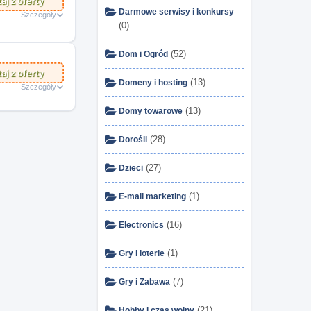
aj z oferty
Darmowe serwisy i konkursy
Szczegóły
(0)
(52)
Dom i Ogród
aj z oferty
(13)
Domeny i hosting
Szczegóły
(13)
Domy towarowe
(28)
Dorośli
(27)
Dzieci
(1)
E-mail marketing
(16)
Electronics
(1)
Gry i loterie
(7)
Gry i Zabawa
(21)
Hobby i czas wolny