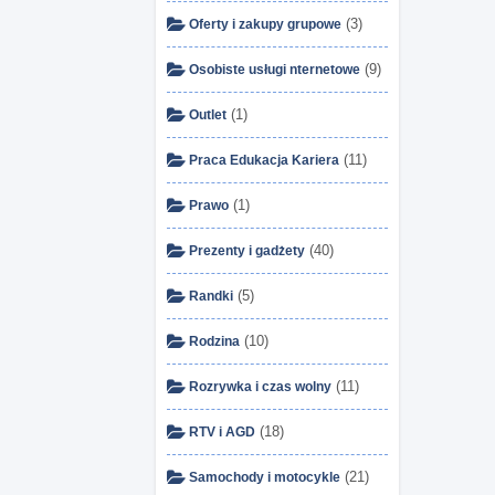
(3)
Oferty i zakupy grupowe
(9)
Osobiste usługi nternetowe
(1)
Outlet
(11)
Praca Edukacja Kariera
(1)
Prawo
(40)
Prezenty i gadżety
(5)
Randki
(10)
Rodzina
(11)
Rozrywka i czas wolny
(18)
RTV i AGD
(21)
Samochody i motocykle