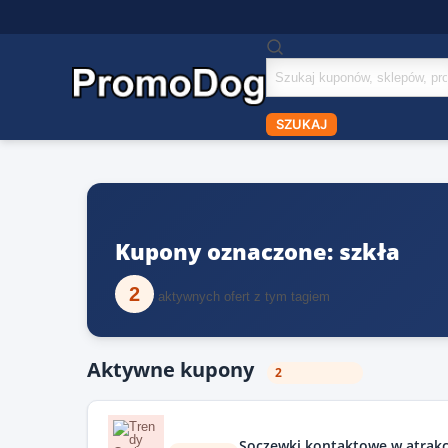
Szukaj
kuponów
SZUKAJ
Kupony oznaczone: szkła
2
aktywnych ofert z tym tagiem
Aktywne kupony
2
Soczewki kontaktowe w atrakc