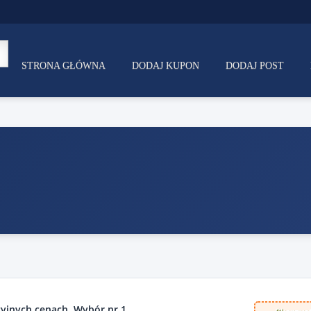
STRONA GŁÓWNA
DODAJ KUPON
DODAJ POST
yjnych cenach. Wybór nr 1