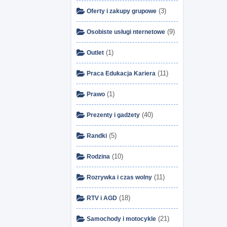
(3)
Oferty i zakupy grupowe
(9)
Osobiste usługi nternetowe
(1)
Outlet
(11)
Praca Edukacja Kariera
(1)
Prawo
(40)
Prezenty i gadżety
(5)
Randki
(10)
Rodzina
(11)
Rozrywka i czas wolny
(18)
RTV i AGD
(21)
Samochody i motocykle