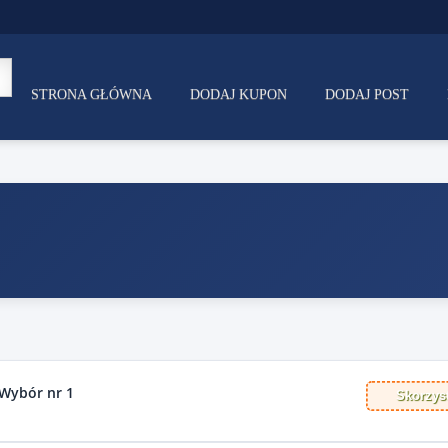
STRONA GŁÓWNA
DODAJ KUPON
DODAJ POST
 Wybór nr 1
Skorzyst