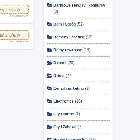
Darmowe serwisy i konkursy
aj z oferty
(0)
Szczegóły
(52)
Dom i Ogród
aj z oferty
(13)
Domeny i hosting
Szczegóły
(13)
Domy towarowe
(28)
Dorośli
(27)
Dzieci
(1)
E-mail marketing
(16)
Electronics
(1)
Gry i loterie
(7)
Gry i Zabawa
(21)
Hobby i czas wolny