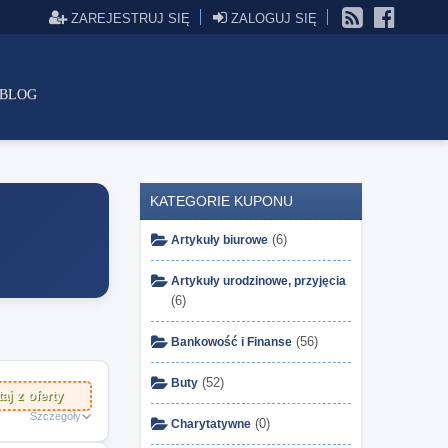
ZAREJESTRUJ SIĘ
ZALOGUJ SIĘ
BLOG
KATEGORIE KUPONU
(6)
Artykuły biurowe
Artykuły urodzinowe, przyjęcia
(6)
(56)
Bankowość i Finanse
(52)
Buty
aj z oferty
Szczegóły
(0)
Charytatywne