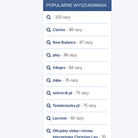
POPULARNE WYSZUKIWANIA
- 103 razy
- 98 razy
Clarins
- 87 razy
New Balance
- 86 razy
play
- 84 razy
Allegro
- 76 razy
tołpa
- 75 razy
sekrecik.pl
- 75 razy
Taniaksiazka.pl
- 66 razy
Lacoste
Oficjalny sklep i strona
- 35
internetowa Christian Lau