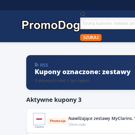
Szukaj
kuponów
SZUKAJ
RSS
Kupony oznaczone: zestawy
3
aktywnych ofert z tym tagiem
Aktywne kupony
3
Nawilżające zestawy MyClarins.
Promocja
Oferta stała
Clarins