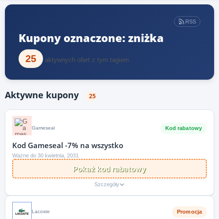
RSS
Kupony oznaczone: zniżka
25
aktywnych ofert z tym tagiem
Aktywne kupony
25
Kod rabatowy
Gameseal
Kod Gameseal -7% na wszystko
Ważne do 30 kwietnia, 2031
Pokaż kod rabatowy
Szczegóły
Promocja
Lacoste