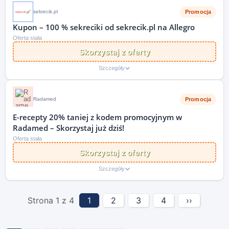
Promocja
sekrecik.pl
Kupon – 100 % sekreciki od sekrecik.pl na Allegro
Oferta stała
Skorzystaj z oferty
Szczegóły
Promocja
Radamed
E-recepty 20% taniej z kodem promocyjnym w
Radamed – Skorzystaj już dziś!
Oferta stała
Skorzystaj z oferty
Szczegóły
Strona 1 z 4
1
2
3
4
››