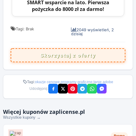
SMART wsparcie na lato. Pierwsza
pożyczka do 8000 zł za darmo!
Tagi: Brak
2049 wyświetleń, 2
dzisiaj
Skorzystaj z oferty
Tagi:
okazje cenowe
,
programy graficzne
,
tanie adobe
Udostępnij:
Więcej kuponów zaplicense.pl
Wszystkie kupony →
Promo