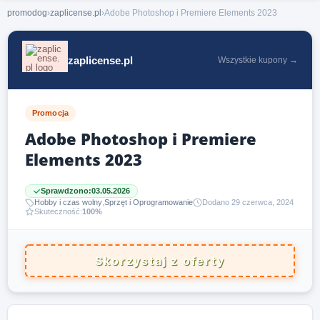
promodog
›
zaplicense.pl
›
Adobe Photoshop i Premiere Elements 2023
zaplicense.pl
Wszystkie kupony →
Promocja
Adobe Photoshop i Premiere
Elements 2023
Sprawdzono:
03.05.2026
Hobby i czas wolny
,
Sprzęt i Oprogramowanie
Dodano 29 czerwca, 2024
Skuteczność:
100%
Skorzystaj z oferty