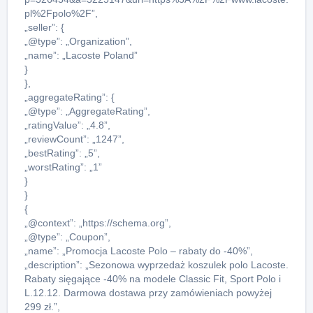
pl%2Fpolo%2F”,
„seller”: {
„@type”: „Organization”,
„name”: „Lacoste Poland”
}
},
„aggregateRating”: {
„@type”: „AggregateRating”,
„ratingValue”: „4.8”,
„reviewCount”: „1247”,
„bestRating”: „5”,
„worstRating”: „1”
}
}
{
„@context”: „https://schema.org”,
„@type”: „Coupon”,
„name”: „Promocja Lacoste Polo – rabaty do -40%”,
„description”: „Sezonowa wyprzedaż koszulek polo Lacoste.
Rabaty sięgające -40% na modele Classic Fit, Sport Polo i
L.12.12. Darmowa dostawa przy zamówieniach powyżej
299 zł.”,