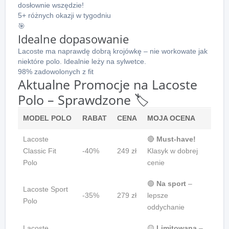
dosłownie wszędzie!
5+ różnych okazji w tygodniu
🎯
Idealne dopasowanie
Lacoste ma naprawdę dobrą krojówkę – nie workowate jak
niektóre polo. Idealnie leży na sylwetce.
98% zadowolonych z fit
Aktualne Promocje na Lacoste
Polo – Sprawdzone 🏷️
MODEL POLO
RABAT
CENA
MOJA OCENA
Lacoste
🔴
Must-have!
Classic Fit
-40%
249 zł
Klasyk w dobrej
Polo
cenie
🟢
Na sport
–
Lacoste Sport
-35%
279 zł
lepsze
Polo
oddychanie
Lacoste
🟡
Limitowana
–