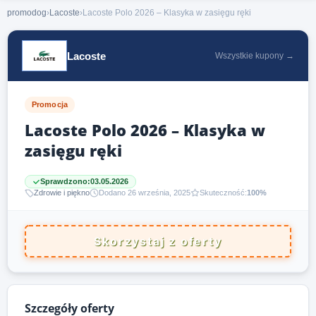
promodog
›
Lacoste
›
Lacoste Polo 2026 – Klasyka w zasięgu ręki
Lacoste
Wszystkie kupony →
Promocja
Lacoste Polo 2026 – Klasyka w
zasięgu ręki
Sprawdzono:
03.05.2026
Zdrowie i piękno
Dodano 26 września, 2025
Skuteczność:
100%
Skorzystaj z oferty
Szczegóły oferty