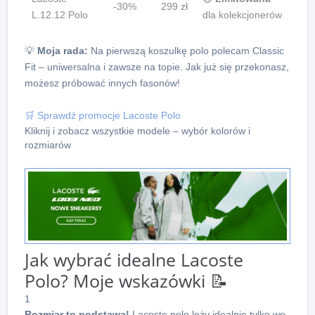
-30%
299 zł
L.12.12 Polo
dla kolekcjonerów
💡
Moja rada:
Na pierwszą koszulkę polo polecam Classic
Fit – uniwersalna i zawsze na topie. Jak już się przekonasz,
możesz próbować innych fasonów!
🛒 Sprawdź promocje Lacoste Polo
Kliknij i zobacz wszystkie modele – wybór kolorów i
rozmiarów
Jak wybrać idealne Lacoste
Polo? Moje wskazówki 📝
1
Rozmiar to podstawa!
Lacoste polo leży idealnie tylko we