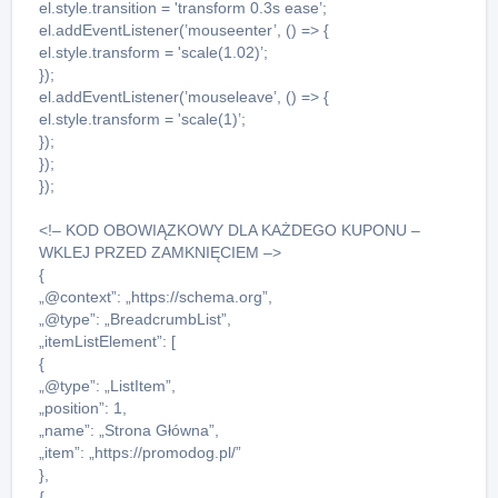
el.style.transition = 'transform 0.3s ease’;
el.addEventListener(’mouseenter’, () => {
el.style.transform = 'scale(1.02)’;
});
el.addEventListener(’mouseleave’, () => {
el.style.transform = 'scale(1)’;
});
});
});
<!– KOD OBOWIĄZKOWY DLA KAŻDEGO KUPONU –
WKLEJ PRZED ZAMKNIĘCIEM –>
{
„@context”: „https://schema.org”,
„@type”: „BreadcrumbList”,
„itemListElement”: [
{
„@type”: „ListItem”,
„position”: 1,
„name”: „Strona Główna”,
„item”: „https://promodog.pl/”
},
{