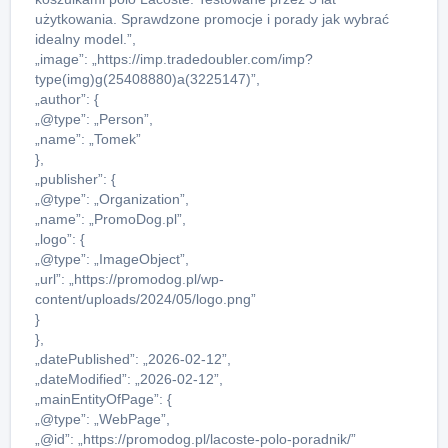
użytkowania. Sprawdzone promocje i porady jak wybrać
idealny model.”,
„image”: „https://imp.tradedoubler.com/imp?
type(img)g(25408880)a(3225147)”,
„author”: {
„@type”: „Person”,
„name”: „Tomek”
},
„publisher”: {
„@type”: „Organization”,
„name”: „PromoDog.pl”,
„logo”: {
„@type”: „ImageObject”,
„url”: „https://promodog.pl/wp-
content/uploads/2024/05/logo.png”
}
},
„datePublished”: „2026-02-12”,
„dateModified”: „2026-02-12”,
„mainEntityOfPage”: {
„@type”: „WebPage”,
„@id”: „https://promodog.pl/lacoste-polo-poradnik/”