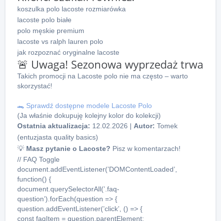
koszulka polo lacoste rozmiarówka
lacoste polo białe
polo męskie premium
lacoste vs ralph lauren polo
jak rozpoznać oryginalne lacoste
🚨 Uwaga! Sezonowa wyprzedaż trwa
Takich promocji na Lacoste polo nie ma często – warto
skorzystać!
🐊 Sprawdź dostępne modele Lacoste Polo
(Ja właśnie dokupuję kolejny kolor do kolekcji)
Ostatnia aktualizacja:
12.02.2026 |
Autor:
Tomek
(entuzjasta quality basics)
💡
Masz pytanie o Lacoste?
Pisz w komentarzach!
// FAQ Toggle
document.addEventListener(’DOMContentLoaded’,
function() {
document.querySelectorAll(’.faq-
question’).forEach(question => {
question.addEventListener(’click’, () => {
const faqItem = question.parentElement;