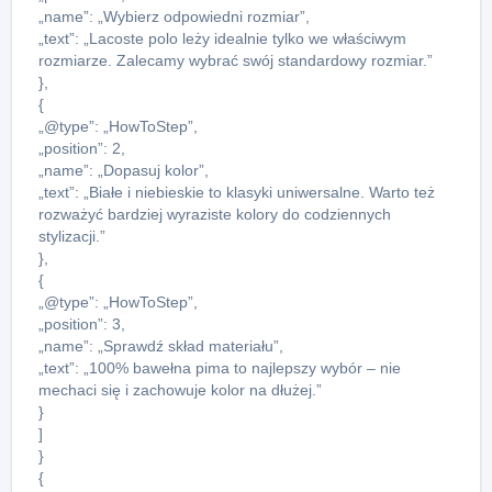
„name”: „Wybierz odpowiedni rozmiar”,
„text”: „Lacoste polo leży idealnie tylko we właściwym
rozmiarze. Zalecamy wybrać swój standardowy rozmiar.”
},
{
„@type”: „HowToStep”,
„position”: 2,
„name”: „Dopasuj kolor”,
„text”: „Białe i niebieskie to klasyki uniwersalne. Warto też
rozważyć bardziej wyraziste kolory do codziennych
stylizacji.”
},
{
„@type”: „HowToStep”,
„position”: 3,
„name”: „Sprawdź skład materiału”,
„text”: „100% bawełna pima to najlepszy wybór – nie
mechaci się i zachowuje kolor na dłużej.”
}
]
}
{