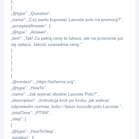
},
{
„@type”: „Question”,
„name”: „Czy warto kupować Lacoste polo na promocji?”,
„acceptedAnswer”: {
„@type”: „Answer”,
„text”: „Tak! Za pełną cenę to luksus, ale na przecenie już
się opłaca. Jakość uzasadnia cenę.”
}
}
]
}
{
„@context”: „https://schema.org”,
„@type”: „HowTo”,
„name”: „Jak wybrać idealne Lacoste Polo?”,
„description”: „Instrukcja krok po kroku, jak wybrać
odpowiedni rozmiar, kolor i fason koszulki polo Lacoste.”,
„totalTime”: „PT5M”,
„step”: [
{
„@type”: „HowToStep”,
„position”: 1,