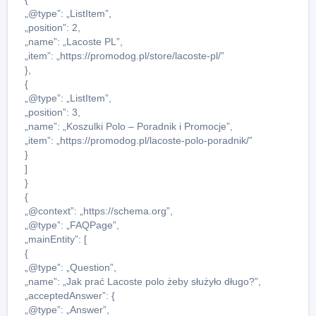
„@type”: „ListItem”,
„position”: 2,
„name”: „Lacoste PL”,
„item”: „https://promodog.pl/store/lacoste-pl/”
},
{
„@type”: „ListItem”,
„position”: 3,
„name”: „Koszulki Polo – Poradnik i Promocje”,
„item”: „https://promodog.pl/lacoste-polo-poradnik/”
}
]
}
{
„@context”: „https://schema.org”,
„@type”: „FAQPage”,
„mainEntity”: [
{
„@type”: „Question”,
„name”: „Jak prać Lacoste polo żeby służyło długo?”,
„acceptedAnswer”: {
„@type”: „Answer”,