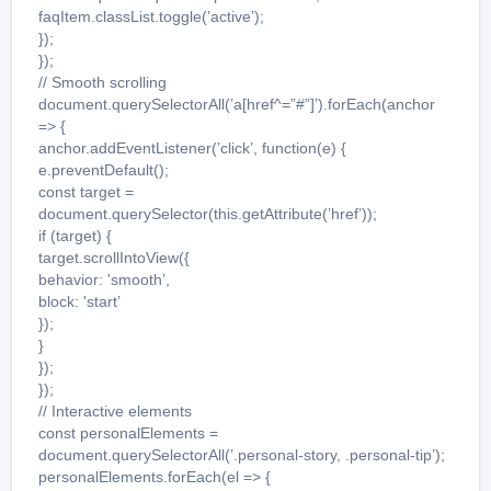
faqItem.classList.toggle(’active’);
});
});
// Smooth scrolling
document.querySelectorAll(’a[href^=”#”]’).forEach(anchor
=> {
anchor.addEventListener(’click’, function(e) {
e.preventDefault();
const target =
document.querySelector(this.getAttribute(’href’));
if (target) {
target.scrollIntoView({
behavior: 'smooth’,
block: 'start’
});
}
});
});
// Interactive elements
const personalElements =
document.querySelectorAll(’.personal-story, .personal-tip’);
personalElements.forEach(el => {