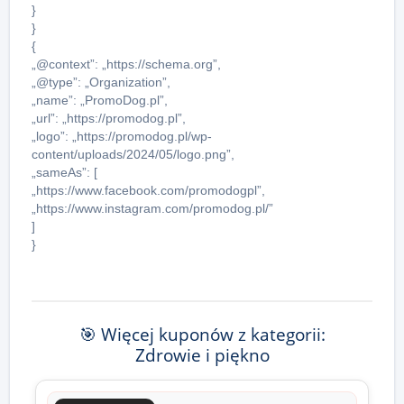
}
}
{
„@context”: „https://schema.org”,
„@type”: „Organization”,
„name”: „PromoDog.pl”,
„url”: „https://promodog.pl”,
„logo”: „https://promodog.pl/wp-
content/uploads/2024/05/logo.png”,
„sameAs”: [
„https://www.facebook.com/promodogpl”,
„https://www.instagram.com/promodog.pl/”
]
}
🎯 Więcej kuponów z kategorii:
Zdrowie i piękno