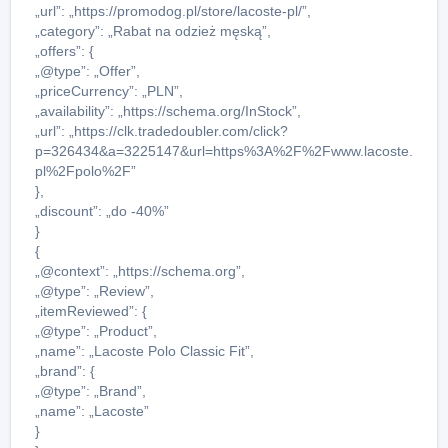
„url”: „https://promodog.pl/store/lacoste-pl/”,
„category”: „Rabat na odzież męską”,
„offers”: {
„@type”: „Offer”,
„priceCurrency”: „PLN”,
„availability”: „https://schema.org/InStock”,
„url”: „https://clk.tradedoubler.com/click?
p=326434&a=3225147&url=https%3A%2F%2Fwww.lacoste.
pl%2Fpolo%2F”
},
„discount”: „do -40%”
}
{
„@context”: „https://schema.org”,
„@type”: „Review”,
„itemReviewed”: {
„@type”: „Product”,
„name”: „Lacoste Polo Classic Fit”,
„brand”: {
„@type”: „Brand”,
„name”: „Lacoste”
}