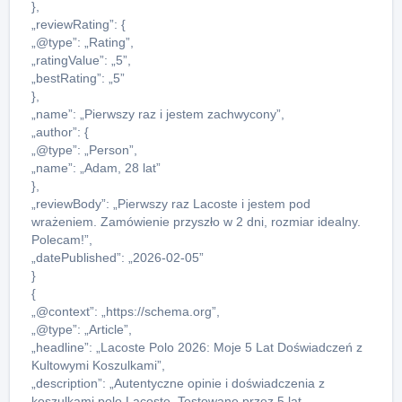
},
„reviewRating”: {
„@type”: „Rating”,
„ratingValue”: „5”,
„bestRating”: „5”
},
„name”: „Pierwszy raz i jestem zachwycony”,
„author”: {
„@type”: „Person”,
„name”: „Adam, 28 lat”
},
„reviewBody”: „Pierwszy raz Lacoste i jestem pod
wrażeniem. Zamówienie przyszło w 2 dni, rozmiar idealny.
Polecam!”,
„datePublished”: „2026-02-05”
}
{
„@context”: „https://schema.org”,
„@type”: „Article”,
„headline”: „Lacoste Polo 2026: Moje 5 Lat Doświadczeń z
Kultowymi Koszulkami”,
„description”: „Autentyczne opinie i doświadczenia z
koszulkami polo Lacoste. Testowane przez 5 lat