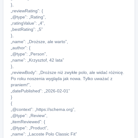
},
„reviewRating”: {
„@type”: „Rating”,
„ratingValue”: „4”,
„bestRating”: „5”
},
„name”: „Droższe, ale warto”,
„author”: {
„@type”: „Person”,
„name”: „Krzysztof, 42 lata”
},
„reviewBody”: „Droższe niż zwykłe polo, ale widać różnicę.
Po roku noszenia wygląda jak nowa. Tylko uważać z
praniem!”,
„datePublished”: „2026-02-01”
}
{
„@context”: „https://schema.org”,
„@type”: „Review”,
„itemReviewed”: {
„@type”: „Product”,
„name”: „Lacoste Polo Classic Fit”