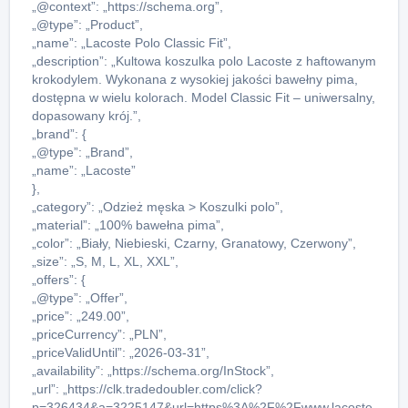
„@context”: „https://schema.org”,
„@type”: „Product”,
„name”: „Lacoste Polo Classic Fit”,
„description”: „Kultowa koszulka polo Lacoste z haftowanym
krokodylem. Wykonana z wysokiej jakości bawełny pima,
dostępna w wielu kolorach. Model Classic Fit – uniwersalny,
dopasowany krój.”,
„brand”: {
„@type”: „Brand”,
„name”: „Lacoste”
},
„category”: „Odzież męska > Koszulki polo”,
„material”: „100% bawełna pima”,
„color”: „Biały, Niebieski, Czarny, Granatowy, Czerwony”,
„size”: „S, M, L, XL, XXL”,
„offers”: {
„@type”: „Offer”,
„price”: „249.00”,
„priceCurrency”: „PLN”,
„priceValidUntil”: „2026-03-31”,
„availability”: „https://schema.org/InStock”,
„url”: „https://clk.tradedoubler.com/click?
p=326434&a=3225147&url=https%3A%2F%2Fwww.lacoste.