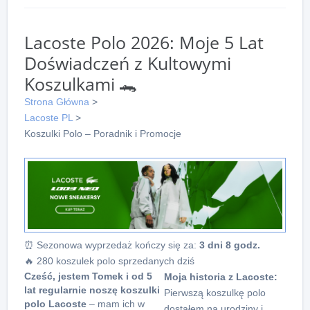
Lacoste Polo 2026: Moje 5 Lat
Doświadczeń z Kultowymi
Koszulkami 🐊
Strona Główna
>
Lacoste PL
>
Koszulki Polo – Poradnik i Promocje
⏰ Sezonowa wyprzedaż kończy się za:
3 dni 8 godz.
🔥 280 koszulek polo sprzedanych dziś
Cześć, jestem Tomek i od 5
Moja historia z Lacoste:
lat regularnie noszę koszulki
Pierwszą koszulkę polo
polo Lacoste
– mam ich w
dostałem na urodziny i