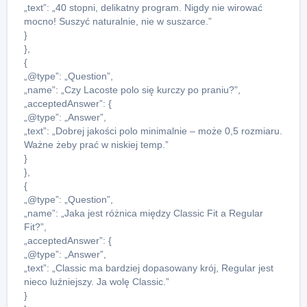
„text”: „40 stopni, delikatny program. Nigdy nie wirować
mocno! Suszyć naturalnie, nie w suszarce.”
}
},
{
„@type”: „Question”,
„name”: „Czy Lacoste polo się kurczy po praniu?”,
„acceptedAnswer”: {
„@type”: „Answer”,
„text”: „Dobrej jakości polo minimalnie – może 0,5 rozmiaru.
Ważne żeby prać w niskiej temp.”
}
},
{
„@type”: „Question”,
„name”: „Jaka jest różnica między Classic Fit a Regular
Fit?”,
„acceptedAnswer”: {
„@type”: „Answer”,
„text”: „Classic ma bardziej dopasowany krój, Regular jest
nieco luźniejszy. Ja wolę Classic.”
}