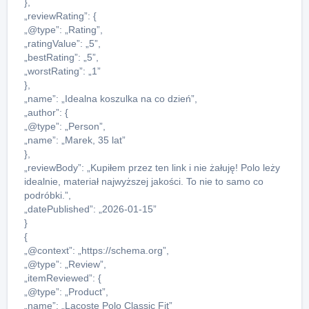
},
„reviewRating”: {
„@type”: „Rating”,
„ratingValue”: „5”,
„bestRating”: „5”,
„worstRating”: „1”
},
„name”: „Idealna koszulka na co dzień”,
„author”: {
„@type”: „Person”,
„name”: „Marek, 35 lat”
},
„reviewBody”: „Kupiłem przez ten link i nie żałuję! Polo leży
idealnie, materiał najwyższej jakości. To nie to samo co
podróbki.”,
„datePublished”: „2026-01-15”
}
{
„@context”: „https://schema.org”,
„@type”: „Review”,
„itemReviewed”: {
„@type”: „Product”,
„name”: „Lacoste Polo Classic Fit”