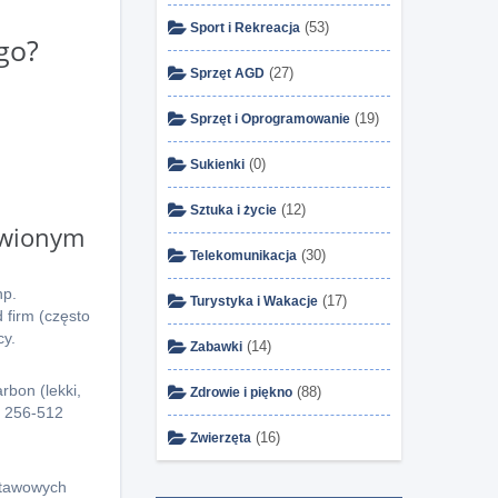
(53)
Sport i Rekreacja
go?
(27)
Sprzęt AGD
(19)
Sprzęt i Oprogramowanie
(0)
Sukienki
(12)
Sztuka i życie
owionym
(30)
Telekomunikacja
np.
(17)
Turystyka i Wakacje
 firm (często
cy.
(14)
Zabawki
rbon (lekki,
(88)
Zdrowie i piękno
D 256-512
(16)
Zwierzęta
stawowych