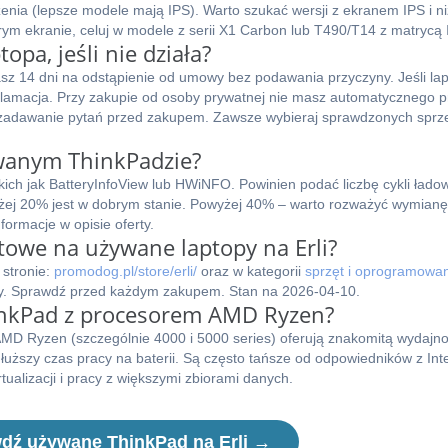
enia (lepsze modele mają IPS). Warto szukać wersji z ekranem IPS i n
obrym ekranie, celuj w modele z serii X1 Carbon lub T490/T14 z matrycą 
pa, jeśli nie działa?
sz 14 dni na odstąpienie od umowy bez podawania przyczyny. Jeśli lap
klamacja. Przy zakupie od osoby prywatnej nie masz automatycznego 
i zadawanie pytań przed zakupem. Zawsze wybieraj sprawdzonych spr
ywanym ThinkPadzie?
kich jak BatteryInfoView lub HWiNFO. Powinien podać liczbę cykli ładow
oniżej 20% jest w dobrym stanie. Powyżej 40% – warto rozważyć wymian
formacje w opisie oferty.
towe na używane laptopy na Erli?
 stronie:
promodog.pl/store/erli/
oraz w kategorii
sprzęt i oprogramowa
dy. Sprawdź przed każdym zakupem. Stan na 2026-04-10.
nkPad z procesorem AMD Ryzen?
 AMD Ryzen (szczególnie 4000 i 5000 series) oferują znakomitą wydajn
 dłuższy czas pracy na baterii. Są często tańsze od odpowiedników z Int
ualizacji i pracy z większymi zbiorami danych.
dź używane ThinkPad na Erli →