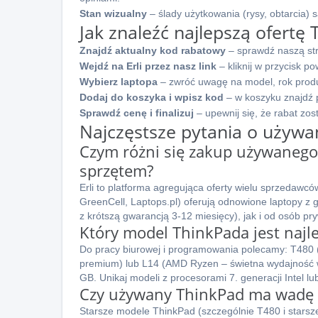
Stan wizualny
– ślady użytkowania (rysy, obtarcia) 
Jak znaleźć najlepszą ofertę
Znajdź aktualny kod rabatowy
– sprawdź naszą s
Wejdź na Erli przez nasz link
– kliknij w przycisk po
Wybierz laptopa
– zwróć uwagę na model, rok produk
Dodaj do koszyka i wpisz kod
– w koszyku znajdź p
Sprawdź cenę i finalizuj
– upewnij się, że rabat zost
Najczęstsze pytania o używa
Czym różni się zakup używanego
sprzętem?
Erli to platforma agregująca oferty wielu sprzedawc
GreenCell, Laptops.pl) oferują odnowione laptopy z g
z krótszą gwarancją 3-12 miesięcy), jak i od osób pry
Który model ThinkPada jest najl
Do pracy biurowej i programowania polecamy: T480 (8.
premium) lub L14 (AMD Ryzen – świetna wydajność w
GB. Unikaj modeli z procesorami 7. generacji Intel l
Czy używany ThinkPad ma wadę – 
Starsze modele ThinkPad (szczególnie T480 i stars