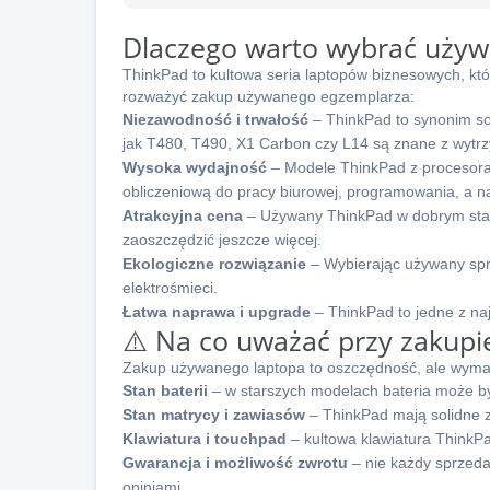
Dlaczego warto wybrać używ
ThinkPad to kultowa seria laptopów biznesowych, któ
rozważyć zakup używanego egzemplarza:
Niezawodność i trwałość
– ThinkPad to synonim sol
jak T480, T490, X1 Carbon czy L14 są znane z wytrzy
Wysoka wydajność
– Modele ThinkPad z procesoram
obliczeniową do pracy biurowej, programowania, a naw
Atrakcyjna cena
– Używany ThinkPad w dobrym stan
zaoszczędzić jeszcze więcej.
Ekologiczne rozwiązanie
– Wybierając używany sprz
elektrośmieci.
Łatwa naprawa i upgrade
– ThinkPad to jedne z na
⚠️ Na co uważać przy zakup
Zakup używanego laptopa to oszczędność, ale wymag
Stan baterii
– w starszych modelach bateria może być
Stan matrycy i zawiasów
– ThinkPad mają solidne za
Klawiatura i touchpad
– kultowa klawiatura ThinkPa
Gwarancja i możliwość zwrotu
– nie każdy sprzeda
opiniami.