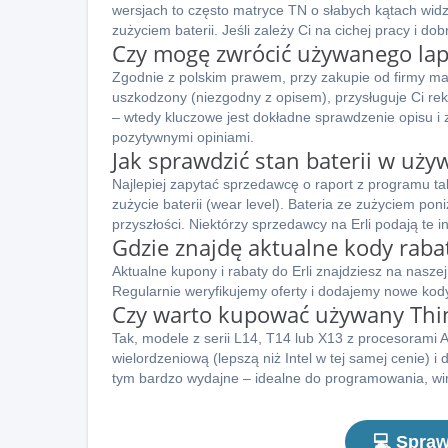
wersjach to często matryce TN o słabych kątach widz
zużyciem baterii. Jeśli zależy Ci na cichej pracy i d
Czy mogę zwrócić używanego lapto
Zgodnie z polskim prawem, przy zakupie od firmy ma
uszkodzony (niezgodny z opisem), przysługuje Ci re
– wtedy kluczowe jest dokładne sprawdzenie opisu 
pozytywnymi opiniami.
Jak sprawdzić stan baterii w uż
Najlepiej zapytać sprzedawcę o raport z programu ta
zużycie baterii (wear level). Bateria ze zużyciem p
przyszłości. Niektórzy sprzedawcy na Erli podają te in
Gdzie znajdę aktualne kody raba
Aktualne kupony i rabaty do Erli znajdziesz na naszej
Regularnie weryfikujemy oferty i dodajemy nowe ko
Czy warto kupować używany Thi
Tak, modele z serii L14, T14 lub X13 z procesorami
wielordzeniową (lepszą niż Intel w tej samej cenie) i
tym bardzo wydajne – idealne do programowania, wirt
💻 Spraw