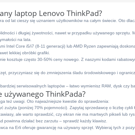
any laptop Lenovo ThinkPad?
ra od lat cieszy się uznaniem użytkowników na całym świecie. Oto dla
idności i długiej żywotności, nawet w przypadku używanego sprzętu. M
małości na lata.
i Intel Core i5/i7 (8-11 generacji) lub AMD Ryzen zapewniają doskon
et lekkiej obróbki grafiki.
ie kosztuje często 30-50% ceny nowego. Z naszymi kodami rabatow
ęt, przyczyniasz się do zmniejszenia śladu środowiskowego i ogranic
jbardziej serwisowalnych laptopów – łatwo wymienisz RAM, dysk czy ba
ie używanego ThinkPada?
a też uwagi. Oto najważniejsze kwestie do sprawdzenia:
 zużyta (poniżej 70% pojemności). Zapytaj sprzedawcę o liczbę cykli 
wiasy, ale warto sprawdzić, czy ekran nie ma martwych pikseli lub rys
d powinna działać bez zarzutu – sprawdź każdy klawisz.
wca na Erli oferuje gwarancję na używany sprzęt. Wybieraj tych z poz