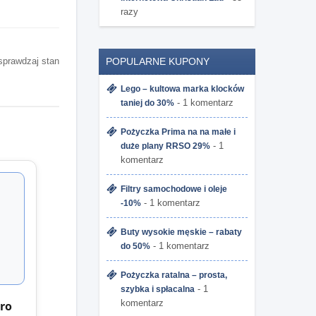
razy
 sprawdzaj stan
POPULARNE KUPONY
Lego – kultowa marka klocków
- 1 komentarz
taniej do 30%
Pożyczka Prima na na małe i
- 1
duże plany RRSO 29%
komentarz
Filtry samochodowe i oleje
- 1 komentarz
-10%
Buty wysokie męskie – rabaty
- 1 komentarz
do 50%
Pożyczka ratalna – prosta,
- 1
szybka i spłacalna
komentarz
Pro