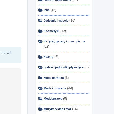
(13)
Inne
(16)
Jedzenie i napoje
(12)
Kosmetyki
Książki, gazety i czasopisma
(62)
na Erli.
(2)
Kwiaty
(1)
Łodzie i jednostki pływające
(6)
Moda damska
(49)
Moda i biżuteria
(0)
Modelarstwo
(14)
Muzyka video i dvd