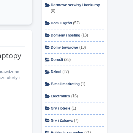
Darmowe serwisy i konkursy
(0)
(52)
Dom i Ogród
(13)
Domeny i hosting
(13)
Domy towarowe
aptopy
(28)
Dorośli
prawdzone
(27)
Dzieci
ze oferty i
(1)
E-mail marketing
(16)
Electronics
(1)
Gry i loterie
(7)
Gry i Zabawa
(21)
Hobby i czas wolny