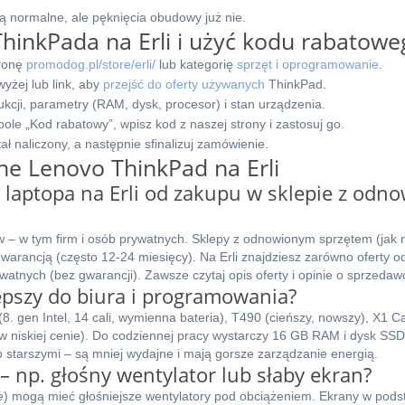
są normalne, ale pęknięcia obudowy już nie.
 ThinkPada na Erli i użyć kodu rabatowe
tronę
promodog.pl/store/erli/
lub kategorię
sprzęt i oprogramowanie
.
wyżej lub link, aby
przejść do oferty używanych
ThinkPad.
cji, parametry (RAM, dysk, procesor) i stan urządzenia.
ole „Kod rabatowy”, wpisz kod z naszej strony i zastosuj go.
ał naliczony, a następnie sfinalizuj zamówienie.
ne Lenovo ThinkPad na Erli
 laptopa na Erli od zakupu w sklepie z odn
ów – w tym firm i osób prywatnych. Sklepy z odnowionym sprzętem (jak 
warancją (często 12-24 miesięcy). Na Erli znajdziesz zarówno oferty od
watnych (bez gwarancji). Zawsze czytaj opis oferty i opinie o sprzedaw
epszy do biura i programowania?
 gen Intel, 14 cali, wymienna bateria), T490 (cieńszy, nowszy), X1 Ca
 niskiej cenie). Do codziennej pracy wystarczy 16 GB RAM i dysk SS
ub starszymi – są mniej wydajne i mają gorsze zarządzanie energią.
np. głośny wentylator lub słaby ekran?
ze) mogą mieć głośniejsze wentylatory pod obciążeniem. Ekrany w pod