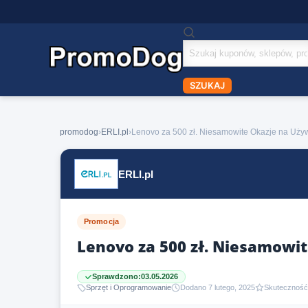
Szukaj
kuponów
SZUKAJ
promodog
›
ERLI.pl
›
Lenovo za 500 zł. Niesamowite Okazje na Uż
ERLI.pl
Promocja
Lenovo za 500 zł. Niesamowi
Sprawdzono:
03.05.2026
Sprzęt i Oprogramowanie
Dodano 7 lutego, 2025
Skuteczność