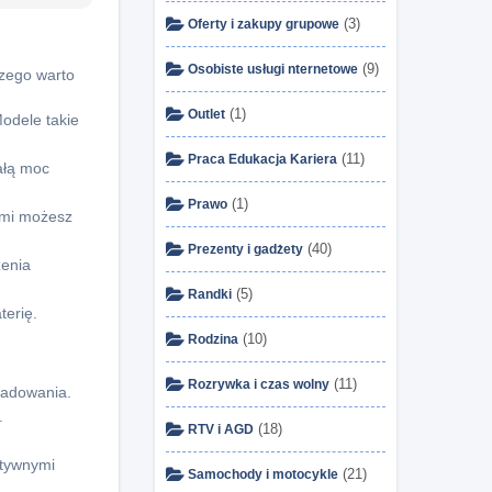
(3)
Oferty i zakupy grupowe
(9)
Osobiste usługi nternetowe
czego warto
(1)
Outlet
odele takie
(11)
Praca Edukacja Kariera
ałą moc
(1)
Prawo
ymi możesz
(40)
Prezenty i gadżety
zenia
(5)
Randki
terię.
(10)
Rodzina
(11)
Rozrywka i czas wolny
ładowania.
.
(18)
RTV i AGD
ytywnymi
(21)
Samochody i motocykle