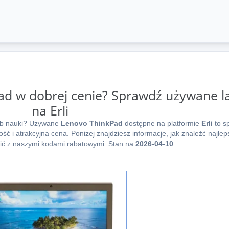
d w dobrej cenie? Sprawdź używane l
na Erli
lub nauki? Używane
Lenovo ThinkPad
dostępne na platformie
Erli
to s
ć i atrakcyjna cena. Poniżej znajdziesz informacje, jak znaleźć najleps
ć z naszymi kodami rabatowymi. Stan na
2026-04-10
.