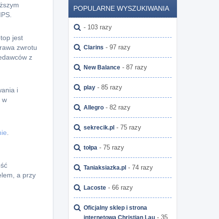
iższym
POPULARNE WYSZUKIWANIA
IPS.
- 103 razy
top jest
- 97 razy
prawa zwrotu
Clarins
zedawców z
- 87 razy
New Balance
- 85 razy
play
ania i
ę w
- 82 razy
Allegro
- 75 razy
sekrecik.pl
nie
.
- 75 razy
tołpa
ość
- 74 razy
Taniaksiazka.pl
elem, a przy
- 66 razy
Lacoste
Oficjalny sklep i strona
- 35
internetowa Christian Lau