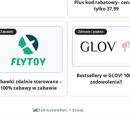
Plus kod rabatowy– cen
tylko 37,99
Zabawki
Zdrowie i piękno
Bestsellery w GLOV! 1
bawki zdalnie sterowane –
zadowolenia!!
100% zabawy w zabawie
534 wyświetleń, 1 dzisiaj