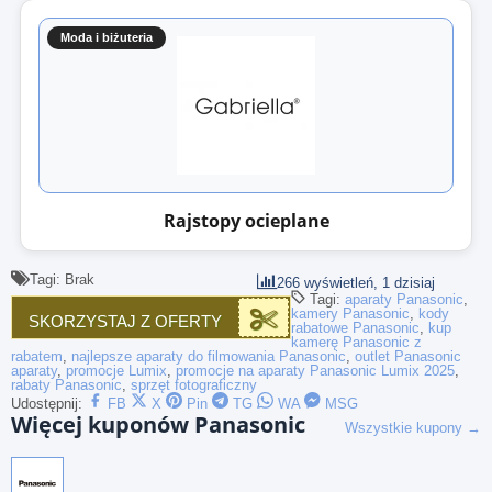
Moda i biżuteria
Rajstopy ocieplane
Tagi: Brak
266 wyświetleń, 1 dzisiaj
Tagi:
aparaty Panasonic
,
kamery Panasonic
,
kody
SKORZYSTAJ Z OFERTY
rabatowe Panasonic
,
kup
kamerę Panasonic z
rabatem
,
najlepsze aparaty do filmowania Panasonic
,
outlet Panasonic
aparaty
,
promocje Lumix
,
promocje na aparaty Panasonic Lumix 2025
,
rabaty Panasonic
,
sprzęt fotograficzny
Udostępnij:
FB
X
Pin
TG
WA
MSG
Więcej kuponów Panasonic
Wszystkie kupony →