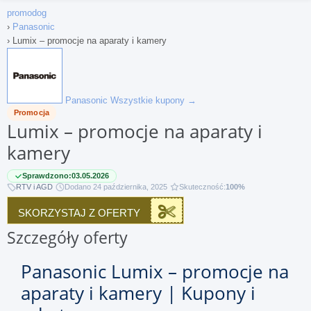
promodog
›
Panasonic
›
Lumix – promocje na aparaty i kamery
Panasonic
Wszystkie kupony →
Promocja
Lumix – promocje na aparaty i
kamery
Sprawdzono:
03.05.2026
RTV i AGD
Dodano 24 października, 2025
Skuteczność:
100%
SKORZYSTAJ Z OFERTY
Szczegóły oferty
Panasonic Lumix – promocje na
aparaty i kamery | Kupony i