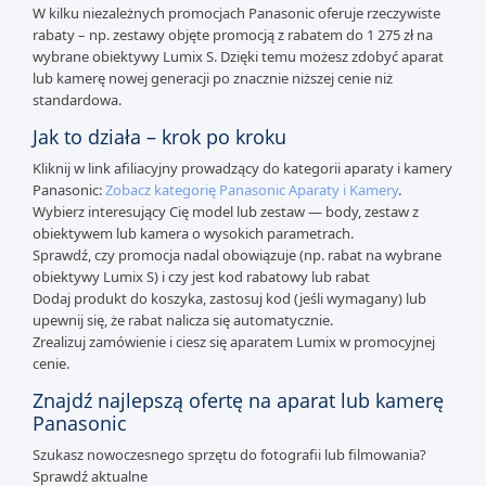
W kilku niezależnych promocjach Panasonic oferuje rzeczywiste
rabaty – np. zestawy objęte promocją z rabatem do 1 275 zł na
wybrane obiektywy Lumix S. Dzięki temu możesz zdobyć aparat
lub kamerę nowej generacji po znacznie niższej cenie niż
standardowa.
Jak to działa – krok po kroku
Kliknij w link afiliacyjny prowadzący do kategorii aparaty i kamery
Panasonic:
Zobacz kategorię Panasonic Aparaty i Kamery
.
Wybierz interesujący Cię model lub zestaw — body, zestaw z
obiektywem lub kamera o wysokich parametrach.
Sprawdź, czy promocja nadal obowiązuje (np. rabat na wybrane
obiektywy Lumix S) i czy jest kod rabatowy lub rabat
Dodaj produkt do koszyka, zastosuj kod (jeśli wymagany) lub
upewnij się, że rabat nalicza się automatycznie.
Zrealizuj zamówienie i ciesz się aparatem Lumix w promocyjnej
cenie.
Znajdź najlepszą ofertę na aparat lub kamerę
Panasonic
Szukasz nowoczesnego sprzętu do fotografii lub filmowania?
Sprawdź aktualne