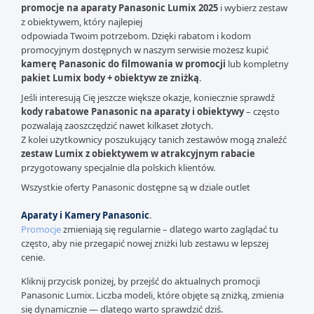
promocje na aparaty Panasonic Lumix 2025
i wybierz zestaw
z obiektywem, który najlepiej
odpowiada Twoim potrzebom. Dzięki rabatom i kodom
promocyjnym dostępnych w naszym serwisie możesz kupić
kamerę Panasonic do filmowania w promocji
lub kompletny
pakiet Lumix body + obiektyw ze zniżką
.
Jeśli interesują Cię jeszcze większe okazje, koniecznie sprawdź
kody rabatowe Panasonic na aparaty i obiektywy
– często
pozwalają zaoszczędzić nawet kilkaset złotych.
Z kolei użytkownicy poszukujący tanich zestawów mogą znaleźć
zestaw Lumix z obiektywem w atrakcyjnym rabacie
przygotowany specjalnie dla polskich klientów.
Wszystkie oferty Panasonic dostępne są w dziale outlet
Aparaty i Kamery Panasonic
.
Promocje
zmieniają się regularnie – dlatego warto zaglądać tu
często, aby nie przegapić nowej zniżki lub zestawu w lepszej
cenie.
Kliknij przycisk poniżej, by przejść do aktualnych promocji
Panasonic Lumix. Liczba modeli, które objęte są zniżką, zmienia
się dynamicznie — dlatego warto sprawdzić dziś.