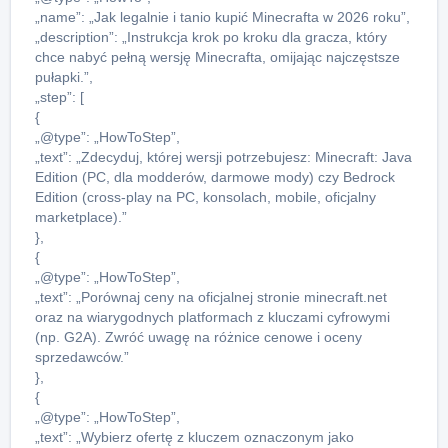
„name”: „Jak legalnie i tanio kupić Minecrafta w 2026 roku”,
„description”: „Instrukcja krok po kroku dla gracza, który
chce nabyć pełną wersję Minecrafta, omijając najczęstsze
pułapki.”,
„step”: [
{
„@type”: „HowToStep”,
„text”: „Zdecyduj, której wersji potrzebujesz: Minecraft: Java
Edition (PC, dla modderów, darmowe mody) czy Bedrock
Edition (cross-play na PC, konsolach, mobile, oficjalny
marketplace).”
},
{
„@type”: „HowToStep”,
„text”: „Porównaj ceny na oficjalnej stronie minecraft.net
oraz na wiarygodnych platformach z kluczami cyfrowymi
(np. G2A). Zwróć uwagę na różnice cenowe i oceny
sprzedawców.”
},
{
„@type”: „HowToStep”,
„text”: „Wybierz ofertę z kluczem oznaczonym jako