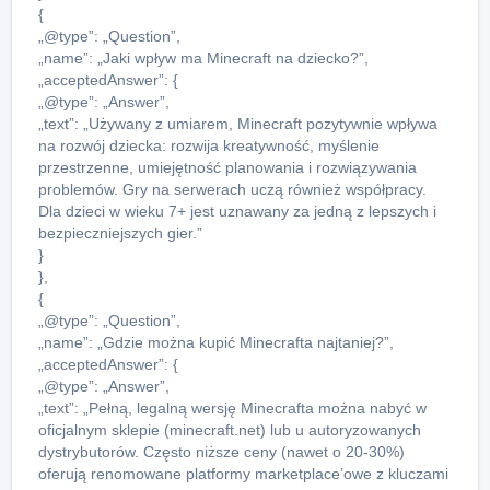
{
„@type”: „Question”,
„name”: „Jaki wpływ ma Minecraft na dziecko?”,
„acceptedAnswer”: {
„@type”: „Answer”,
„text”: „Używany z umiarem, Minecraft pozytywnie wpływa
na rozwój dziecka: rozwija kreatywność, myślenie
przestrzenne, umiejętność planowania i rozwiązywania
problemów. Gry na serwerach uczą również współpracy.
Dla dzieci w wieku 7+ jest uznawany za jedną z lepszych i
bezpieczniejszych gier.”
}
},
{
„@type”: „Question”,
„name”: „Gdzie można kupić Minecrafta najtaniej?”,
„acceptedAnswer”: {
„@type”: „Answer”,
„text”: „Pełną, legalną wersję Minecrafta można nabyć w
oficjalnym sklepie (minecraft.net) lub u autoryzowanych
dystrybutorów. Często niższe ceny (nawet o 20-30%)
oferują renomowane platformy marketplace’owe z kluczami