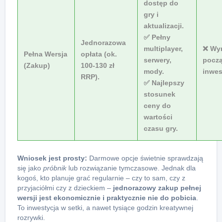
dostęp
do
gry i
aktualizacji.
✅ Pełny
Jednorazowa
multiplayer,
❌ Wy
Pełna Wersja
opłata (ok.
serwery,
pocz
(Zakup)
100-130 zł
mody.
inwes
RRP).
✅ Najlepszy
stosunek
ceny do
wartości
czasu gry.
Wniosek jest prosty:
Darmowe opcje świetnie sprawdzają
się jako
próbnik
lub rozwiązanie tymczasowe. Jednak dla
kogoś, kto planuje grać regularnie – czy to sam, czy z
przyjaciółmi czy z dzieckiem –
jednorazowy zakup pełnej
wersji jest ekonomicznie i praktycznie nie do pobicia
.
To inwestycja w setki, a nawet tysiące godzin kreatywnej
rozrywki.