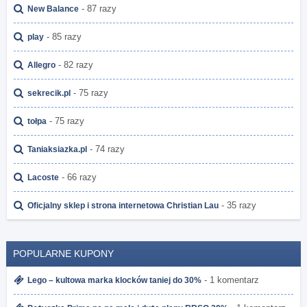
- 87 razy
New Balance
- 85 razy
play
- 82 razy
Allegro
- 75 razy
sekrecik.pl
- 75 razy
tołpa
- 74 razy
Taniaksiazka.pl
- 66 razy
Lacoste
- 35 razy
Oficjalny sklep i strona internetowa Christian Lau
POPULARNE KUPONY
- 1 komentarz
Lego – kultowa marka klocków taniej do 30%