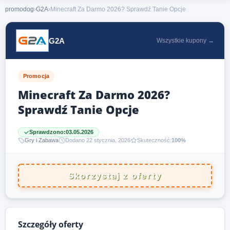
promodog
›
G2A
›
Minecraft Za Darmo 2026? Sprawdź Tanie Opcje
G2A
Wszystkie kupony →
Promocja
Minecraft Za Darmo 2026?
Sprawdź Tanie Opcje
Sprawdzono:
03.05.2026
Gry i Zabawa
Dodano 22 stycznia, 2026
Skuteczność:
100%
Skorzystaj z oferty
Szczegóły oferty