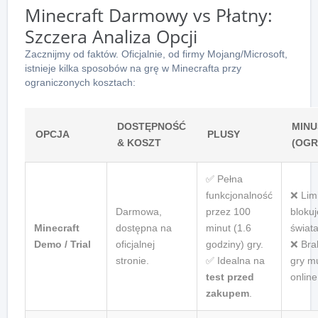
Minecraft Darmowy vs Płatny:
Szczera Analiza Opcji
Zacznijmy od faktów. Oficjalnie, od firmy Mojang/Microsoft,
istnieje kilka sposobów na grę w Minecrafta przy
ograniczonych kosztach:
DOSTĘPNOŚĆ
MINU
OPCJA
PLUSY
& KOSZT
(OGR
✅ Pełna
funkcjonalność
❌ Lim
Darmowa,
przez 100
blokuj
Minecraft
dostępna na
minut (1.6
świata
Demo / Trial
oficjalnej
godziny) gry.
❌ Bra
stronie.
✅ Idealna na
gry mu
test przed
online
zakupem
.