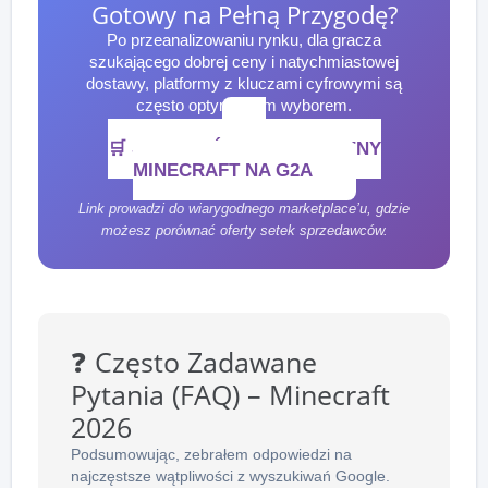
Gotowy na Pełną Przygodę?
Po przeanalizowaniu rynku, dla gracza
szukającego dobrej ceny i natychmiastowej
dostawy, platformy z kluczami cyfrowymi są
często optymalnym wyborem.
🛒 SPRAWDŹ AKTUALNE CENY
MINECRAFT NA G2A
Link prowadzi do wiarygodnego marketplace’u, gdzie
możesz porównać oferty setek sprzedawców.
❓ Często Zadawane
Pytania (FAQ) – Minecraft
2026
Podsumowując, zebrałem odpowiedzi na
najczęstsze wątpliwości z wyszukiwań Google.