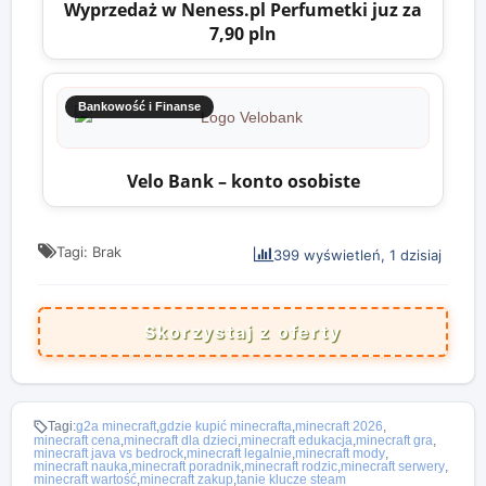
Wyprzedaż w Neness.pl Perfumetki juz za
7,90 pln
Bankowość i Finanse
Velo Bank – konto osobiste
Tagi: Brak
399 wyświetleń, 1 dzisiaj
Skorzystaj z oferty
Tagi:
g2a minecraft
,
gdzie kupić minecrafta
,
minecraft 2026
,
minecraft cena
,
minecraft dla dzieci
,
minecraft edukacja
,
minecraft gra
,
minecraft java vs bedrock
,
minecraft legalnie
,
minecraft mody
,
minecraft nauka
,
minecraft poradnik
,
minecraft rodzic
,
minecraft serwery
,
minecraft wartość
,
minecraft zakup
,
tanie klucze steam