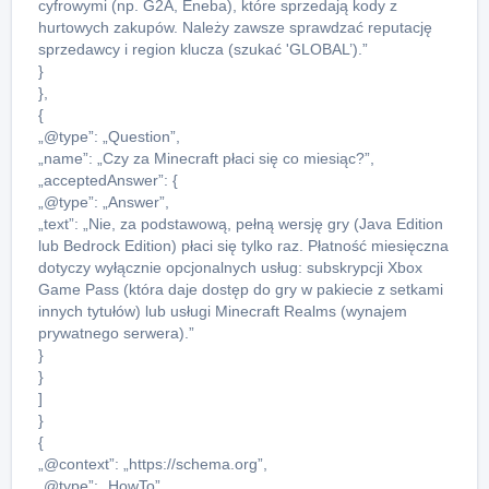
cyfrowymi (np. G2A, Eneba), które sprzedają kody z
hurtowych zakupów. Należy zawsze sprawdzać reputację
sprzedawcy i region klucza (szukać 'GLOBAL’).”
}
},
{
„@type”: „Question”,
„name”: „Czy za Minecraft płaci się co miesiąc?”,
„acceptedAnswer”: {
„@type”: „Answer”,
„text”: „Nie, za podstawową, pełną wersję gry (Java Edition
lub Bedrock Edition) płaci się tylko raz. Płatność miesięczna
dotyczy wyłącznie opcjonalnych usług: subskrypcji Xbox
Game Pass (która daje dostęp do gry w pakiecie z setkami
innych tytułów) lub usługi Minecraft Realms (wynajem
prywatnego serwera).”
}
}
]
}
{
„@context”: „https://schema.org”,
„@type”: „HowTo”,