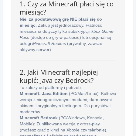
1. Czy za Minecraft płaci się co
miesiąc?
Nie, za podstawową grę NIE płaci się co
miesiąc.
Zakup jest jednorazowy. Płatność
miesięczna dotyczy tylko subskrypcji
Xbox Game
Pass
(dostęp do gry w pakiecie) lub opcjonalnej
usługi
Minecraft Realms
(prywatny, zawsze
aktywny serwer).
2. Jaki Minecraft najlepiej
kupić: Java czy Bedrock?
To zależy od platformy i potrzeb:
Minecraft: Java Edition
(PC/Mac/Linux): Kultowa
wersja z nieograniczonymi modami, darmowymi
skinami i oryginalnym feelingem. Dla purystów i
modderów.
Minecraft Bedrock
(PC/Windows, Konsola,
Mobile): Zunifikowana wersja z cross-play
(możesz grać z kimś na Xboxie czy telefonie),
optymalizacją i oficjalnym marketplace z