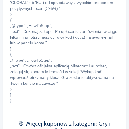
'GLOBAL’ lub 'EU’ i od sprzedawcy z wysokim procentem
pozytywnych ocen (>95%).”
},
{
„@type”: „HowToStep”,
„text”: „Dokonaj zakupu. Po opłaceniu zamówienia, w ciągu
kilku minut otrzymasz cyfrowy kod (klucz) na swój e-mail
lub w panelu konta.”
},
{
„@type”: „HowToStep”,
„text”: „Otwórz oficjalną aplikację Minecraft Launcher,
zaloguj się kontem Microsoft i w sekcji 'Wykup kod’
wprowadź otrzymany klucz. Gra zostanie aktywowana na
Twoim koncie na zawsze.”
}
]
}
🎯 Więcej kuponów z kategorii: Gry i