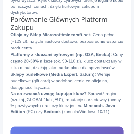
bywa wyższa. Rynek kluczy cyfrowych oferuje legalne kopie
po niższych cenach, dzięki hurtowym zakupom
dystrybutorów.
Porównanie Głównych Platform
Zakupu
Oficjalny Sklep Microsoft/minecraft.net:
Cena pełna
(~129 zł), natychmiastowa dostawa, bezpośrednie wsparcie
producenta.
Platformy z kluczami cyfrowymi (np. G2A, Eneba):
Ceny
często
20-30% niższe
(ok. 90-110 zł), klucz dostarczany w
kilka minut, działają jako marketplace dla sprzedawców.
Sklepy pudełkowe (Media Expert, Saturn):
Wersje
pudełkowe (gift card) w podobnej cenie co oficjalna,
dostępność fizyczna.
Na co zwracać uwagę kupując klucz?
Sprawdź region
(szukaj „GLOBAL” lub „EU”), reputację sprzedawcy (oceny
% pozytywnych) oraz czy klucz jest na
Minecraft: Java
Edition
(PC) czy
Bedrock
(konsola/Windows 10/11).