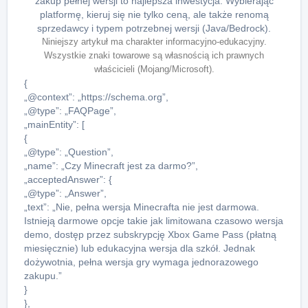
zakup pełnej wersji to najlepsza inwestycja. Wybierając
platformę, kieruj się nie tylko ceną, ale także renomą
sprzedawcy i typem potrzebnej wersji (Java/Bedrock).
Niniejszy artykuł ma charakter informacyjno-edukacyjny.
Wszystkie znaki towarowe są własnością ich prawnych
właścicieli (Mojang/Microsoft).
{
„@context”: „https://schema.org”,
„@type”: „FAQPage”,
„mainEntity”: [
{
„@type”: „Question”,
„name”: „Czy Minecraft jest za darmo?”,
„acceptedAnswer”: {
„@type”: „Answer”,
„text”: „Nie, pełna wersja Minecrafta nie jest darmowa.
Istnieją darmowe opcje takie jak limitowana czasowo wersja
demo, dostęp przez subskrypcję Xbox Game Pass (płatną
miesięcznie) lub edukacyjna wersja dla szkół. Jednak
dożywotnia, pełna wersja gry wymaga jednorazowego
zakupu.”
}
},