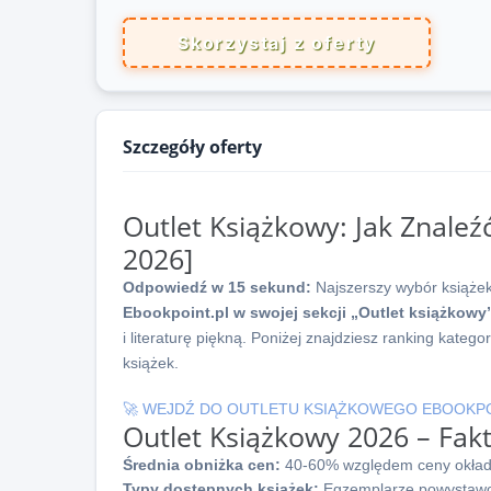
Skorzystaj z oferty
Szczegóły oferty
Outlet Książkowy: Jak Znaleź
2026]
Odpowiedź w 15 sekund:
Najszerszy wybór książek
Ebookpoint.pl w swojej sekcji „Outlet książkowy
i literaturę piękną. Poniżej znajdziesz ranking kateg
książek.
🚀 WEJDŹ DO OUTLETU KSIĄŻKOWEGO EBOOKP
Outlet Książkowy 2026 – Fakt
Średnia obniżka cen:
40-60% względem ceny okład
Typy dostępnych książek:
Egzemplarze powystawow