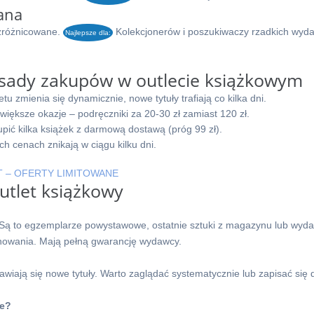
ana
 zróżnicowane.
Kolekcjonerów i poszukiwaczy rzadkich wyda
Najlepsze dla:
sady zakupów w outlecie książkowym
tu zmienia się dynamicznie, nowe tytuły trafiają co kilka dni.
większe okazje – podręczniki za 20-30 zł zamiast 120 zł.
pić kilka książek z darmową dostawą (próg 99 zł).
h cenach znikają w ciągu kilku dni.
T – OFERTY LIMITOWANE
utlet książkowy
 Są to egzemplarze powystawowe, ostatnie sztuki z magazynu lub wyda
nowania. Mają pełną gwarancję wydawcy.
awiają się nowe tytuły. Warto zaglądać systematycznie lub zapisać się 
ie?