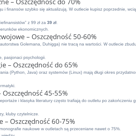
czne – Oszczędność do 70%
 i finansów szybko się aktualizują. W outlecie kupisz poprzednie, wci
iefinansistów” z 99 zł za
39 zł
.
kierunków ekonomicznych.
Rozwojowe – Oszczędność 50-60%
 autorstwa Golemana, Duhigga) nie tracą na wartości. W outlecie zbud
 pasjonaci psychologii.
gie – Oszczędność do 65%
nia (Python, Java) oraz systemów (Linux) mają długi okres przydatno
ormatyki.
e – Oszczędność 45-55%
eportaże i klasyka literatury często trafiają do outletu po zakończeniu
y, kluby czytelnicze.
we – Oszczędność 60-75%
i monografie naukowe w outletach są przeceniane nawet o 75%.
 wiedzy.