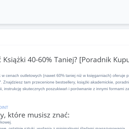
ć Książki 40-60% Taniej? [Poradnik Kup
 w cenach outletowych (nawet 60% taniej niż w księgarniach) oferuje p
”
. Znajdziesz tam przecenione bestsellery, książki akademickie, poradn
orii, instrukcję skutecznych poszukiwań i porównanie z innymi formami 
OINT
y, które musisz znać:
kowej.
e, ostatnie sztuki, wydania z minimalnymi śladami magazynowania.