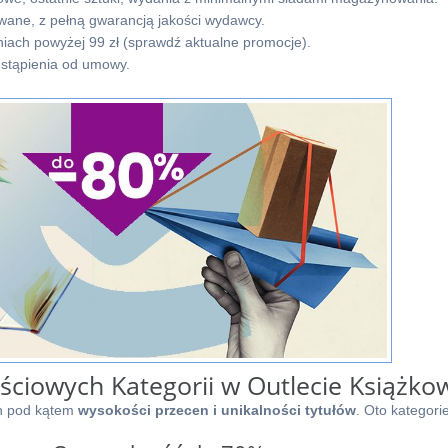
wane, z pełną gwarancją jakości wydawcy.
ach powyżej 99 zł (sprawdź aktualne promocje).
stąpienia od umowy.
ościowych Kategorii w Outlecie Książk
ch pod kątem
wysokości przecen i unikalności tytułów
. Oto kategori