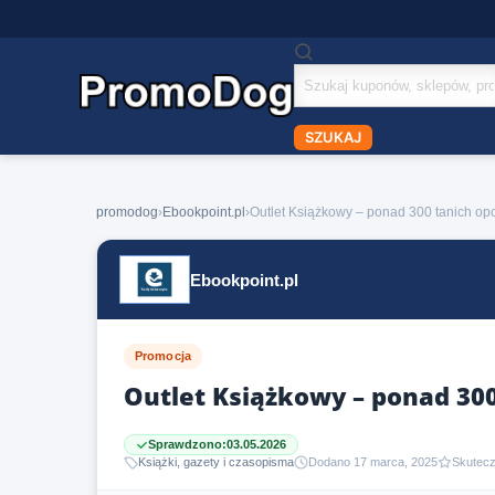
Szukaj
kuponów
SZUKAJ
promodog
›
Ebookpoint.pl
›
Outlet Książkowy – ponad 300 tanich opcj
Ebookpoint.pl
Promocja
Outlet Książkowy – ponad 300 
Sprawdzono:
03.05.2026
Książki, gazety i czasopisma
Dodano 17 marca, 2025
Skutec