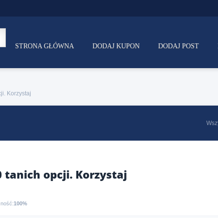
STRONA GŁÓWNA
DODAJ KUPON
DODAJ POST
i. Korzystaj
Wsz
tanich opcji. Korzystaj
zność:
100%