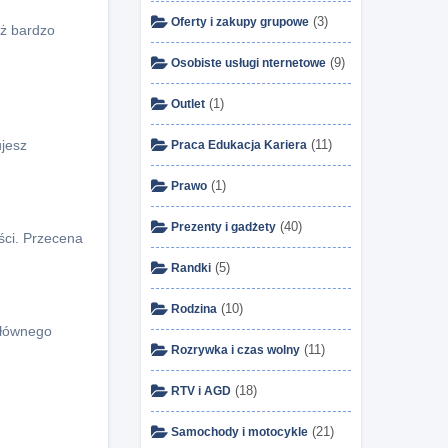
(3)
Oferty i zakupy grupowe
ąż bardzo
(9)
Osobiste usługi nternetowe
(1)
Outlet
ujesz
(11)
Praca Edukacja Kariera
(1)
Prawo
(40)
Prezenty i gadżety
ści. Przecena
(5)
Randki
(10)
Rodzina
 głównego
(11)
Rozrywka i czas wolny
(18)
RTV i AGD
(21)
Samochody i motocykle