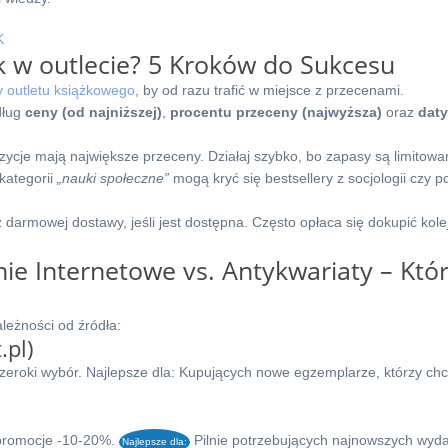
K
k w outlecie? 5 Kroków do Sukcesu
ny outletu książkowego
, by od razu trafić w miejsce z przecenami.
dług
ceny (od najniższej)
,
procentu przeceny (najwyższa)
oraz
daty
zycje mają największe przeceny. Działaj szybko, bo zapasy są limitowa
kategorii
„nauki społeczne”
mogą kryć się bestsellery z socjologii czy pol
 darmowej dostawy, jeśli jest dostępna. Często opłaca się dokupić kole
nie Internetowe vs. Antykwariaty – Któ
leżności od źródła:
.pl)
zeroki wybór.
Najlepsze dla:
Kupujących nowe egzemplarze, którzy ch
 promocje -10-20%.
Pilnie potrzebujących najnowszych wyd
Najlepsze dla: