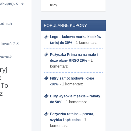
kupie), o ile
razy
zednich
POPULARNE KUPONY
Lego – kultowa marka klocków
- 1 komentarz
taniej do 30%
etować 2-3
Pożyczka Prima na na małe i
stronie
- 1
duże plany RRSO 29%
komentarz
ryj
e
Filtry samochodowe i oleje
 To
- 1 komentarz
-10%
z
Buty wysokie męskie – rabaty
- 1 komentarz
do 50%
Pożyczka ratalna – prosta,
- 1
szybka i spłacalna
komentarz