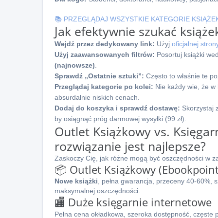
📚 PRZEGLĄDAJ WSZYSTKIE KATEGORIE KSIĄŻE
Jak efektywnie szukać książe
Wejdź przez dedykowany link:
Użyj
oficjalnej stro
Użyj zaawansowanych filtrów:
Posortuj książki we
(najnowsze)
.
Sprawdź „Ostatnie sztuki”:
Często to właśnie te po
Przeglądaj kategorie po kolei:
Nie każdy wie, że w 
absurdalnie niskich cenach.
Dodaj do koszyka i sprawdź dostawę:
Skorzystaj z
by osiągnąć próg darmowej wysyłki (99 zł).
Outlet Książkowy vs. Księgar
rozwiązanie jest najlepsze?
Zaskoczy Cię, jak różne mogą być oszczędności w za
📦 Outlet Książkowy (Ebookpoint
Nowe książki
, pełna gwarancja, przeceny 40-60%, s
maksymalnej oszczędności.
🏬 Duże księgarnie internetowe
Pełna cena okładkowa, szeroka dostępność, częste