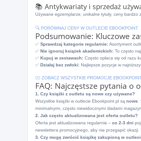
📚 Antykwariaty i sprzedaż używ
Używane egzemplarze, unikalne tytuły, ceny bardzo
🔍 PORÓWNAJ CENY W OUTLECIE EBOOKPOINT
Podsumowanie: Kluczowe za
✅
Sprawdzaj kategorie regularnie:
Asortyment outle
✅
Nie ignoruj książek akademickich:
To często naj
✅
Kupuj w zestawach:
Często opłaca się od razu ku
✅
Działaj bez zwłoki:
Najlepsze pozycje w najniższyc
🏃‍♂️ ZOBACZ WSZYSTKIE PROMOCJE EBOOKPOIN
FAQ: Najczęstsze pytania o o
1. Czy książki z outletu są nowe czy używane?
Wszystkie książki w outlecie Ebookpoint.pl są
nowe
.
minimalnymi, często niewidocznymi śladami magazy
2. Jak często aktualizowana jest oferta outletu?
Oferta jest aktualizowana regularnie –
co 2-3 dni
poj
newslettera promocyjnego, aby nie przegapić okazji.
3. Czy mogę zwrócić książkę zakupioną w outlec