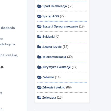
(53)
Sport i Rekreacja
(27)
Sprzęt AGD
(19)
Sprzęt i Oprogramowanie
 dodania
(0)
Sukienki
ne.
itologii w
(12)
Sztuka i życie
jną książkę,
(30)
Telekomunikacja
re
(17)
Turystyka i Wakacje
(14)
Zabawki
(89)
Zdrowie i piękno
cą
(16)
Zwierzęta
ań.