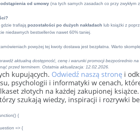
 odstąpienia od umowy
(na tych samych zasadach co przy zwykłym za
ści?
 gdzie trafiają
pozostałości po dużych nakładach
lub książki z popr
ie niedawnych bestsellerów nawet 60% taniej.
 zamówieniach powyżej tej kwoty dostawa jest bezpłatna. Warto skompl
rawdź aktualną dostępność, cenę i warunki promocji bezpośrednio na 
snąć przed terminem. Ostatnia aktualizacja: 12.02.2026.
rych kupujących.
Odwiedź naszą stronę
i odk
esu, psychologii i informatyki w cenach, któr
lkaset złotych na każdej zakupionej książce.
tórzy szukają wiedzy, inspiracji i rozrywki be
ction() {
uestion => {