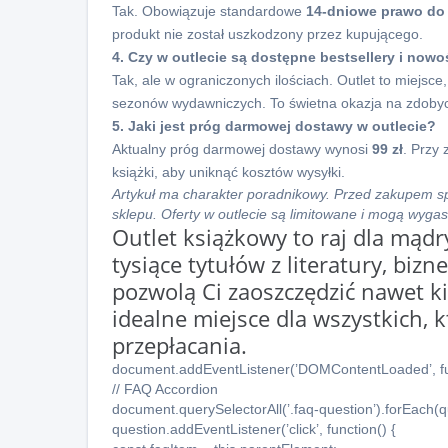
Tak. Obowiązuje standardowe
14-dniowe prawo do
produkt nie został uszkodzony przez kupującego.
4. Czy w outlecie są dostępne bestsellery i nowo
Tak, ale w ograniczonych ilościach. Outlet to miejsce,
sezonów wydawniczych. To świetna okazja na zdobyc
5. Jaki jest próg darmowej dostawy w outlecie?
Aktualny próg darmowej dostawy wynosi
99 zł
. Przy
książki, aby uniknąć kosztów wysyłki.
Artykuł ma charakter poradnikowy. Przed zakupem sp
sklepu. Oferty w outlecie są limitowane i mogą wyga
Outlet książkowy to raj dla mąd
tysiące tytułów z literatury, bizn
pozwolą Ci zaoszczędzić nawet ki
idealne miejsce dla wszystkich, k
przepłacania.
document.addEventListener(’DOMContentLoaded’, fun
// FAQ Accordion
document.querySelectorAll(’.faq-question’).forEach(q
question.addEventListener(’click’, function() {