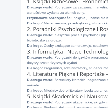
1. Książki Biznesowe i Ekonomi
Dlaczego warto:
Podręczniki zarządzania, marketingu
wartościowe wydania za ułamek ceny.
Przykładowe oszczędności:
Książka „Finanse dla n
Dla kogo:
Menedżerowie, przedsiębiorcy, studenci 
2. Poradniki Psychologiczne i 
Dlaczego warto:
Klasyczne prace z psychologii (np.
biblioteczkę za grosze.
Dla kogo:
Osoby szukające samorozwoju, coachowie,
3. Informatyka i Nowe Technolo
Dlaczego warto:
Podręczniki do języków programowa
dotyczy często fizycznych wydań.
Dla kogo:
Programiści, administratorzy, studenci inf
4. Literatura Piękna i Reportaż
Dlaczego warto:
Bestsellery literackie, nagradzane r
nakładu.
Dla kogo:
Miłośnicy dobrej literatury, bookstagramerz
5. Książki Akademickie i Nauko
Dlaczego warto:
Podręczniki akademickie, skrypty 
Dla kogo:
Studenci, doktoranci, naukowcy, pasjonaci