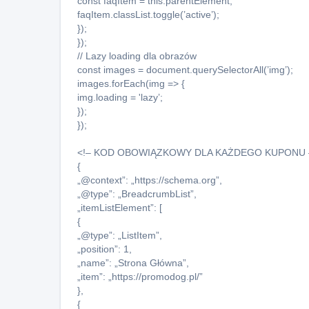
const faqItem = this.parentElement;
faqItem.classList.toggle(’active’);
});
});
// Lazy loading dla obrazów
const images = document.querySelectorAll(’img’);
images.forEach(img => {
img.loading = 'lazy’;
});
});
<!– KOD OBOWIĄZKOWY DLA KAŻDEGO KUPONU 
{
„@context”: „https://schema.org”,
„@type”: „BreadcrumbList”,
„itemListElement”: [
{
„@type”: „ListItem”,
„position”: 1,
„name”: „Strona Główna”,
„item”: „https://promodog.pl/”
},
{