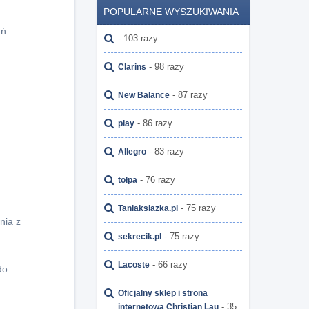
POPULARNE WYSZUKIWANIA
ń.
- 103 razy
- 98 razy
Clarins
- 87 razy
New Balance
- 86 razy
play
- 83 razy
Allegro
- 76 razy
tołpa
- 75 razy
Taniaksiazka.pl
nia z
- 75 razy
sekrecik.pl
- 66 razy
Lacoste
do
Oficjalny sklep i strona
- 35
internetowa Christian Lau