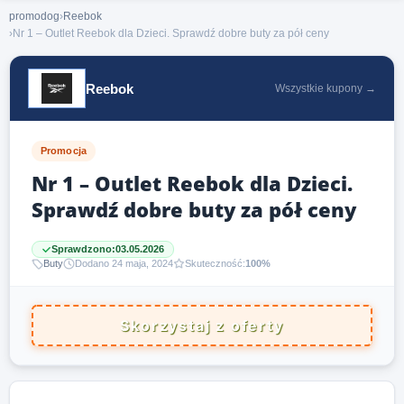
promodog
›
Reebok
›
Nr 1 – Outlet Reebok dla Dzieci. Sprawdź dobre buty za pół ceny
Reebok
Wszystkie kupony →
Promocja
Nr 1 – Outlet Reebok dla Dzieci.
Sprawdź dobre buty za pół ceny
Sprawdzono:
03.05.2026
Buty
Dodano 24 maja, 2024
Skuteczność:
100%
Skorzystaj z oferty