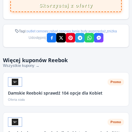
Skorzystaj z oferty
Tagi:
outlet cenowy
,
rabat cenowy
,
tanie buty
,
wyprzedaż
,
zniżka
Udostępnij:
Więcej kuponów Reebok
Wszystkie kupony →
Promo
Damskie Reeboki sprawdź 104 opcje dla Kobiet
Oferta stała
Promo