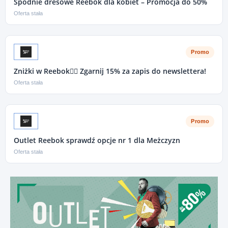
Spodnie dresowe Reebok dla kobiet – Promocja do 50%
Oferta stała
Promo
Zniżki w Reebok🏃‍♂️ Zgarnij 15% za zapis do newslettera!
Oferta stała
Promo
Outlet Reebok sprawdź opcje nr 1 dla Meżczyzn
Oferta stała