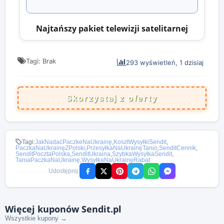
Najtańszy pakiet telewizji satelitarnej
Tagi: Brak
293 wyświetleń, 1 dzisiaj
Skorzystaj z oferty
Tagi:
JakNadaćPaczkeNaUkrainę
,
KosztWysyłkiSendit
,
PaczkaNaUkrainęZPolski
,
PrzesyłkaNaUkrainęTanio
,
SenditCennik
,
SenditPocztaPolska
,
SenditUkraina
,
SzybkaWysyłkaSendit
,
TaniaPaczkaNaUkrainę
,
WysyłkaNaUkrainęRabat
Udostępnij:
Więcej kuponów Sendit.pl
Wszystkie kupony →