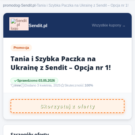
promodog
›
Sendit.pl
›
Tania i Szybka Paczka na Ukrainę z Sendit – Opcja nr 1!
Sendit.pl
Wszystkie kupony →
Promocja
Tania i Szybka Paczka na
Ukrainę z Sendit – Opcja nr 1!
Sprawdzono:
03.05.2026
Inne
Dodano 3 kwietnia, 2025
Skuteczność:
100%
Skorzystaj z oferty
Szczegóły oferty