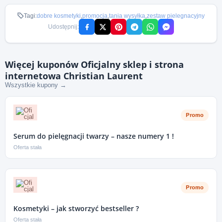
Tagi:
dobre kosmetyki
,
promocja
,
tania wysyłka
,
zestaw pielegnacyjny
Udostępnij:
Więcej kuponów Oficjalny sklep i strona
internetowa Christian Laurent
Wszystkie kupony →
Promo
Serum do pielęgnacji twarzy – nasze numery 1 !
Oferta stała
Promo
Kosmetyki – jak stworzyć bestseller ?
Oferta stała