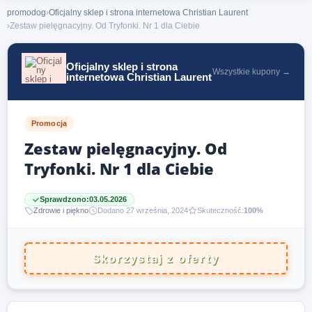
promodog
›
Oficjalny sklep i strona internetowa Christian Laurent
›
Zestaw pielęgnacyjny. Od Tryfonki. Nr 1 dla Ciebie
Oficjalny sklep i strona
Wszystkie kupony →
internetowa Christian Laurent
Promocja
Zestaw pielęgnacyjny. Od
Tryfonki. Nr 1 dla Ciebie
Sprawdzono:
03.05.2026
Zdrowie i piękno
Dodano 27 września, 2024
Skuteczność:
100%
Skorzystaj z oferty