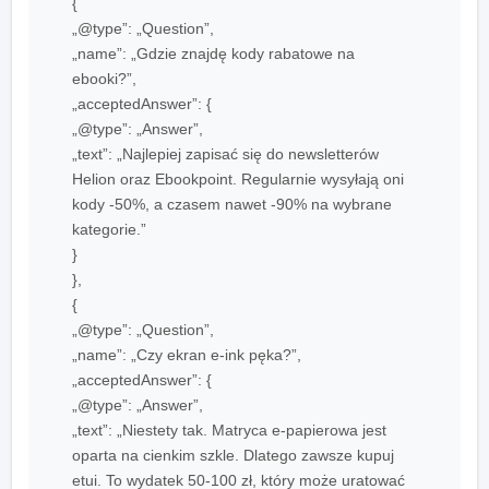
{
„@type”: „Question”,
„name”: „Gdzie znajdę kody rabatowe na
ebooki?”,
„acceptedAnswer”: {
„@type”: „Answer”,
„text”: „Najlepiej zapisać się do newsletterów
Helion oraz Ebookpoint. Regularnie wysyłają oni
kody -50%, a czasem nawet -90% na wybrane
kategorie.”
}
},
{
„@type”: „Question”,
„name”: „Czy ekran e-ink pęka?”,
„acceptedAnswer”: {
„@type”: „Answer”,
„text”: „Niestety tak. Matryca e-papierowa jest
oparta na cienkim szkle. Dlatego zawsze kupuj
etui. To wydatek 50-100 zł, który może uratować