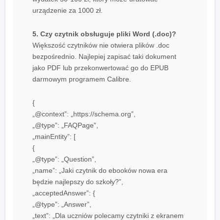
urządzenie za 1000 zł.
5. Czy czytnik obsługuje pliki Word (.doc)?
Większość czytników nie otwiera plików .doc
bezpośrednio. Najlepiej zapisać taki dokument
jako PDF lub przekonwertować go do EPUB
darmowym programem Calibre.
{
„@context”: „https://schema.org”,
„@type”: „FAQPage”,
„mainEntity”: [
{
„@type”: „Question”,
„name”: „Jaki czytnik do ebooków nowa era
będzie najlepszy do szkoły?”,
„acceptedAnswer”: {
„@type”: „Answer”,
„text”: „Dla uczniów polecamy czytniki z ekranem