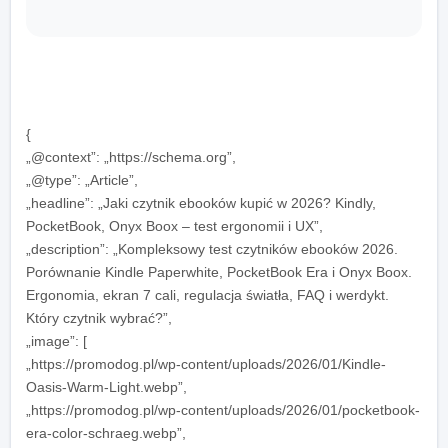
{
„@context”: „https://schema.org”,
„@type”: „Article”,
„headline”: „Jaki czytnik ebooków kupić w 2026? Kindlу,
PocketBook, Onyx Boox – test ergonomii i UX”,
„description”: „Kompleksowy test czytników ebooków 2026.
Porównanie Kindle Paperwhite, PocketBook Era i Onyx Boox.
Ergonomia, ekran 7 cali, regulacja światła, FAQ i werdykt.
Który czytnik wybrać?”,
„image”: [
„https://promodog.pl/wp-content/uploads/2026/01/Kindle-
Oasis-Warm-Light.webp”,
„https://promodog.pl/wp-content/uploads/2026/01/pocketbook-
era-color-schraeg.webp”,