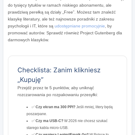
do tysięcy tytułów w ramach niskiego abonamentu, ale
prawdziwą perełką są działy „Free”. Możesz tam znaleźć
klasykę literatury, ale też najnowsze poradniki z zakresu
psychologii i IT, które są
udostępniane promocyjnie
, by
promować autorów. Sprawdź również Project Gutenberg dla
darmowych klasyków.
Checklista: Zanim klikniesz
„Kupuję”
Przejdź przez te 5 punktów, aby uniknąć
rozczarowania po rozpakowaniu przesyłki:
✅
Czy ekran ma 300 PPI?
Jeśli mniej, litery będą
poszarpane.
✅
Czy ma USB-C?
W 2026 nie chcesz szukać
starego kabla micro-USB.
✅
Czy wspiera Legimi/Empik Go?
W Polsce to