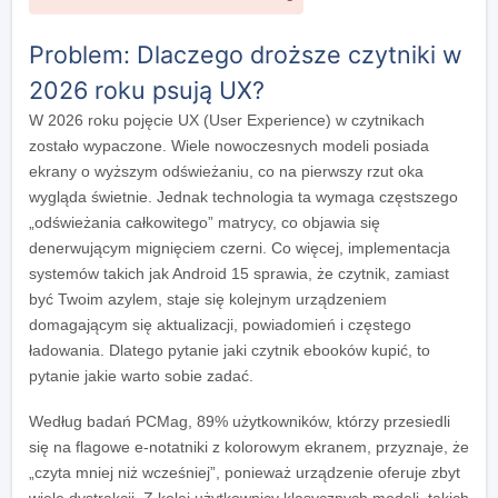
Problem: Dlaczego droższe czytniki w
2026 roku psują UX?
W 2026 roku pojęcie UX (User Experience) w czytnikach
zostało wypaczone. Wiele nowoczesnych modeli posiada
ekrany o wyższym odświeżaniu, co na pierwszy rzut oka
wygląda świetnie. Jednak technologia ta wymaga częstszego
„odświeżania całkowitego” matrycy, co objawia się
denerwującym mignięciem czerni. Co więcej, implementacja
systemów takich jak Android 15 sprawia, że czytnik, zamiast
być Twoim azylem, staje się kolejnym urządzeniem
domagającym się aktualizacji, powiadomień i częstego
ładowania. Dlatego pytanie jaki czytnik ebooków kupić, to
pytanie jakie warto sobie zadać.
Według badań PCMag, 89% użytkowników, którzy przesiedli
się na flagowe e-notatniki z kolorowym ekranem, przyznaje, że
„czyta mniej niż wcześniej”, ponieważ urządzenie oferuje zbyt
wiele dystrakcji. Z kolei użytkownicy klasycznych modeli, takich