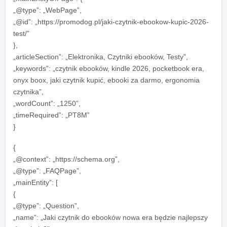
„@type”: „WebPage”,
„@id”: „https://promodog.pl/jaki-czytnik-ebookow-kupic-2026-
test/”
},
„articleSection”: „Elektronika, Czytniki ebooków, Testy”,
„keywords”: „czytnik ebooków, kindle 2026, pocketbook era,
onyx boox, jaki czytnik kupić, ebooki za darmo, ergonomia
czytnika”,
„wordCount”: „1250”,
„timeRequired”: „PT8M”
}
{
„@context”: „https://schema.org”,
„@type”: „FAQPage”,
„mainEntity”: [
{
„@type”: „Question”,
„name”: „Jaki czytnik do ebooków nowa era będzie najlepszy