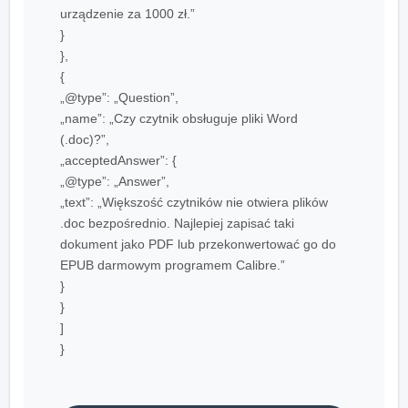
urządzenie za 1000 zł.”
}
},
{
„@type”: „Question”,
„name”: „Czy czytnik obsługuje pliki Word
(.doc)?”,
„acceptedAnswer”: {
„@type”: „Answer”,
„text”: „Większość czytników nie otwiera plików
.doc bezpośrednio. Najlepiej zapisać taki
dokument jako PDF lub przekonwertować go do
EPUB darmowym programem Calibre.”
}
}
]
}