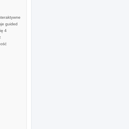
interaktywne
uje guided
ię 4
z
ność