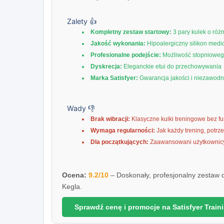
Zalety 👍
Kompletny zestaw startowy:
3 pary kulek o róż
Jakość wykonania:
Hipoalergiczny silikon medi
Profesionalne podejście:
Możliwość stopnioweg
Dyskrecja:
Eleganckie etui do przechowywania
Marka Satisfyer:
Gwarancja jakości i niezawodn
Wady 👎
Brak wibracji:
Klasyczne kulki treningowe bez fun
Wymaga regularności:
Jak każdy trening, potrz
Dla początkujących:
Zaawansowani użytkownicy
Ocena:
9.2/10
– Doskonały, profesjonalny zestaw d
Kegla.
Sprawdź cenę i promocje na Satisfyer Train