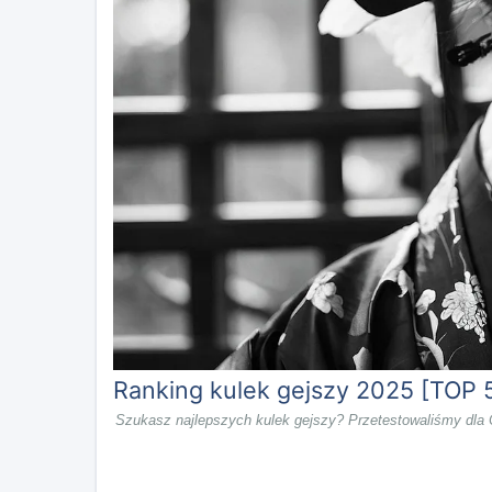
Ranking kulek gejszy 2025 [TOP 
Szukasz najlepszych kulek gejszy? Przetestowaliśmy dla Ci