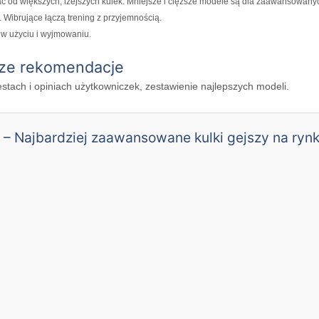
 od większych, lżejszych kulek. Mniejsze i cięższe modele są dla zaawansowany
. Wibrujące łączą trening z przyjemnością.
 w użyciu i wyjmowaniu.
sze rekomendacje
estach i opiniach użytkowniczek, zestawienie najlepszych modeli.
 – Najbardziej zaawansowane kulki gejszy na ryn