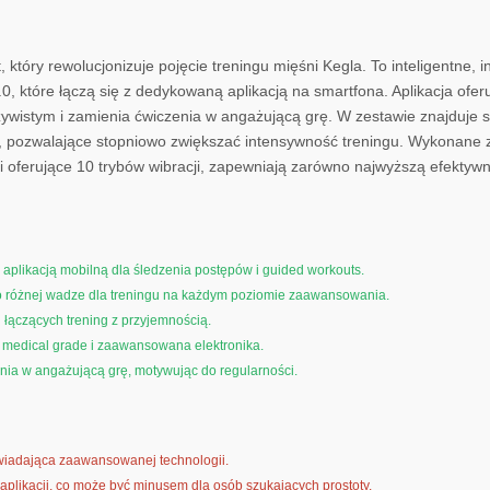
który rewolucjonizuje pojęcie treningu mięśni Kegla. To inteligentne, 
0, które łączą się z dedykowaną aplikacją na smartfona. Aplikacja ofer
zywistym i zamienia ćwiczenia w angażującą grę. W zestawie znajduje s
), pozwalające stopniowo zwiększać intensywność treningu. Wykonane 
 i oferujące 10 trybów wibracji, zapewniają zarówno najwyższą efektyw
 aplikacją mobilną dla śledzenia postępów i guided workouts.
o różnej wadze dla treningu na każdym poziomie zaawansowania.
 łączących trening z przyjemnością.
n medical grade i zaawansowana elektronika.
nia w angażującą grę, motywując do regularności.
iadająca zaawansowanej technologii.
plikacji, co może być minusem dla osób szukających prostoty.