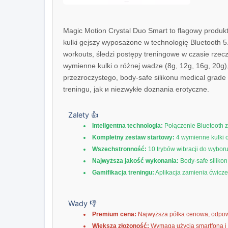
Magic Motion Crystal Duo Smart to flagowy produkt, 
kulki gejszy wyposażone w technologię Bluetooth 5.
workouts, śledzi postępy treningowe w czasie rzec
wymienne kulki o różnej wadze (8g, 12g, 16g, 20g
przezroczystego, body-safe silikonu medical grade
treningu, jak и niezwykłe doznania erotyczne.
Zalety 👍
Inteligentna technologia:
Połączenie Bluetooth z
Kompletny zestaw startowy:
4 wymienne kulki 
Wszechstronność:
10 trybów wibracji do wyboru
Najwyższa jakość wykonania:
Body-safe siliko
Gamifikacja treningu:
Aplikacja zamienia ćwicze
Wady 👎
Premium cena:
Najwyższa półka cenowa, odpow
Większa złożoność:
Wymaga użycia smartfona i a