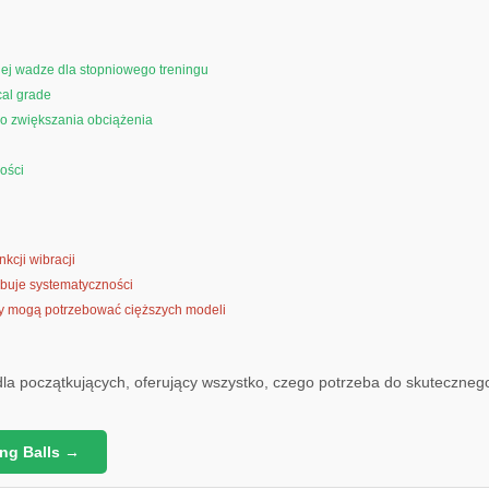
nej wadze dla stopniowego treningu
cal grade
o zwiększania obciążenia
ości
kcji wibracji
ebuje systematyczności
 mogą potrzebować cięższych modeli
la początkujących, oferujący wszystko, czego potrzeba do skuteczneg
ing Balls →