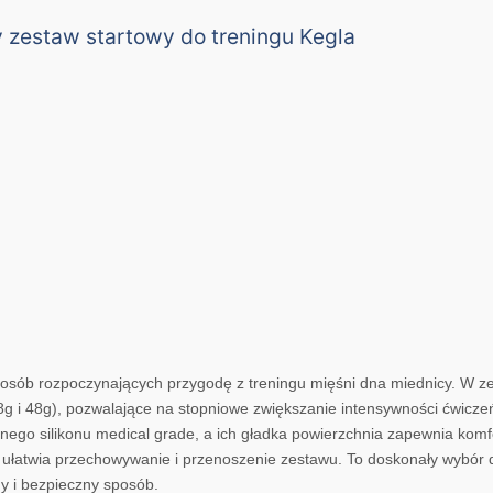
ny zestaw startowy do treningu Kegla
a osób rozpoczynających przygodę z treningu mięśni dna miednicy. W z
38g i 48g), pozwalające na stopniowe zwiększanie intensywności ćwiczeń
nego silikonu medical grade, a ich gładka powierzchnia zapewnia komf
 ułatwia przechowywanie i przenoszenie zestawu. To doskonały wybór d
ny i bezpieczny sposób.