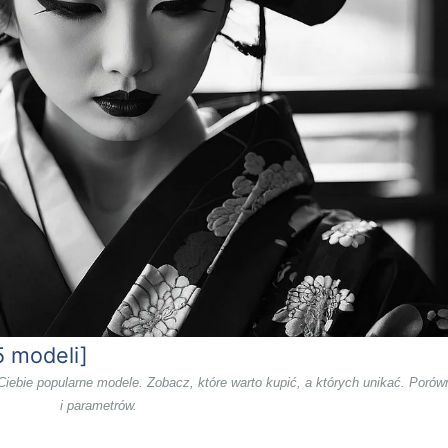
5 modeli]
ebie popularne modele. Zobacz, które warto kupić, a których unikać. Porówn
i parametrów.