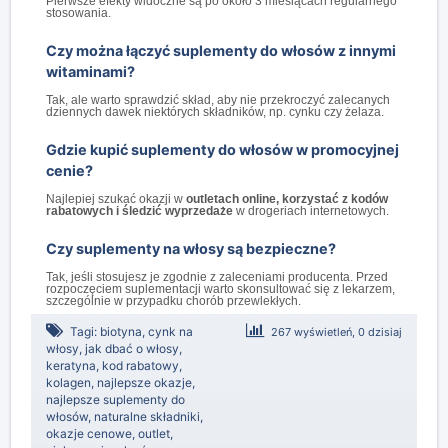
Pierwsze efekty widoczne są po około 3 miesiącach regularnego
stosowania.
Czy można łączyć suplementy do włosów z innymi
witaminami?
Tak, ale warto sprawdzić skład, aby nie przekroczyć zalecanych
dziennych dawek niektórych składników, np. cynku czy żelaza.
Gdzie kupić suplementy do włosów w promocyjnej
cenie?
Najlepiej szukać okazji w
outletach online, korzystać z kodów
rabatowych i śledzić wyprzedaże
w drogeriach internetowych.
Czy suplementy na włosy są bezpieczne?
Tak, jeśli stosujesz je zgodnie z zaleceniami producenta. Przed
rozpoczęciem suplementacji warto skonsultować się z lekarzem,
szczególnie w przypadku chorób przewlekłych.
Tagi:
biotyna
,
cynk na
267 wyświetleń, 0 dzisiaj
włosy
,
jak dbać o włosy
,
keratyna
,
kod rabatowy
,
kolagen
,
najlepsze okazje
,
najlepsze suplementy do
włosów
,
naturalne składniki
,
okazje cenowe
,
outlet
,