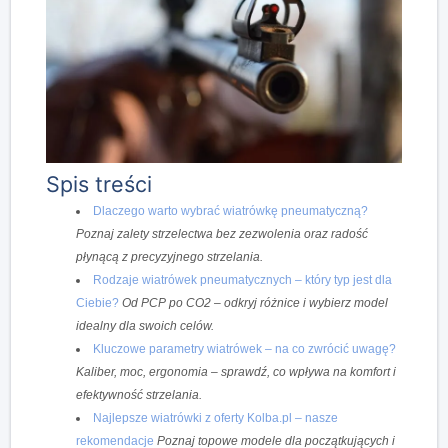
Spis treści
Dlaczego warto wybrać wiatrówkę pneumatyczną?
Poznaj zalety strzelectwa bez zezwolenia oraz radość
płynącą z precyzyjnego strzelania.
Rodzaje wiatrówek pneumatycznych – który typ jest dla
Ciebie?
Od PCP po CO2 – odkryj różnice i wybierz model
idealny dla swoich celów.
Kluczowe parametry wiatrówek – na co zwrócić uwagę?
Kaliber, moc, ergonomia – sprawdź, co wpływa na komfort i
efektywność strzelania.
Najlepsze wiatrówki z oferty Kolba.pl – nasze
rekomendacje
Poznaj topowe modele dla początkujących i