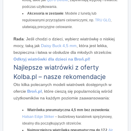
podczas użytkowania.
Akcesoria w zestawie
: Modele z lunetą lub
regulowanymi przyrządami celowniczymi, np.
TRU GLO
,
ułatwiają precyzyjne celowanie.
Rada
:
Jeśli chodzi o
dzieci, wybierz wiatrówkę o niskiej
mocy, taką jak
Daisy Buck 4,5 mm
, która jest lekka,
bezpieczna i łatwa w obsłudze dla młodych strzelców.
Odkryj wiatrówki dla dzieci na Broń.pl!
Najlepsze wiatrówki z oferty
Kolba.pl – nasze rekomendacje
Oto kilka polecanych modeli wiatrówek dostępnych w
ofercie
Broń.pl
, które cieszą się popularnością wśród
użytkowników na każdym poziomie zaawansowania:
Wiatrówka pneumatyczna 4,5 mm bez zezwolenia
:
Hatsan Edge Striker
– budżetowy karabinek sprężynowy,
idealny dla początkujących strzelców.
Najmocniejsza wiatrówka pneumatyczna do 17J
:
Air