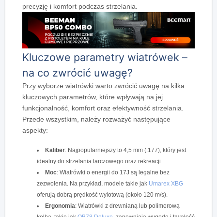
precyzję i komfort podczas strzelania.
Kluczowe parametry wiatrówek –
na co zwrócić uwagę?
Przy wyborze wiatrówki warto zwrócić uwagę na kilka
kluczowych parametrów, które wpływają na jej
funkcjonalność, komfort oraz efektywność strzelania.
Przede wszystkim
, należy rozważyć następujące
aspekty:
Kaliber
: Najpopularniejszy to 4,5 mm (.177), który jest
idealny do strzelania tarczowego oraz rekreacji.
Moc
: Wiatrówki o energii do 17J są legalne bez
zezwolenia.
Na przykład
, modele takie jak
Umarex XBG
oferują dobrą prędkość wylotową (około 120 m/s).
Ergonomia
: Wiatrówki z drewnianą lub polimerową
kolbą, takie jak
QB78 Deluxe
, zapewniają wygodę i trwałość