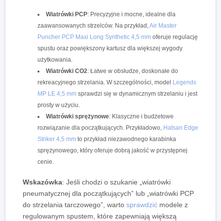
Wiatrówki PCP
: Precyzyjne i mocne, idealne dla
zaawansowanych strzelców.
Na przykład
,
Air Master
Puncher PCP Maxi Long Synthetic 4,5 mm
oferuje regulację
spustu oraz powiększony kartusz dla większej wygody
użytkowania.
Wiatrówki CO2
: Łatwe w obsłudze, doskonałe do
rekreacyjnego strzelania.
W szczególności
, model
Legends
MP LE 4,5 mm
sprawdzi się w dynamicznym strzelaniu i jest
prosty w użyciu.
Wiatrówki sprężynowe
: Klasyczne i budżetowe
rozwiązanie dla początkujących.
Przykładowo
,
Hatsan Edge
Striker 4,5 mm
to przykład niezawodnego karabinka
sprężynowego, który oferuje dobrą jakość w przystępnej
cenie.
Wskazówka
:
Jeśli chodzi o
szukanie „wiatrówki
pneumatycznej dla początkujących” lub „wiatrówki PCP
do strzelania tarczowego”, warto
sprawdzić
modele z
regulowanym spustem, które zapewniają większą