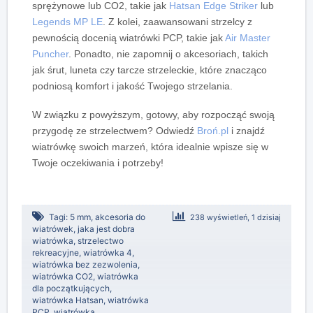
sprężynowe lub CO2, takie jak
Hatsan Edge Striker
lub
Legends MP LE
.
Z kolei
, zaawansowani strzelcy z
pewnością docenią wiatrówki PCP, takie jak
Air Master
Puncher
.
Ponadto
, nie zapomnij o akcesoriach, takich
jak śrut, luneta czy tarcze strzeleckie, które znacząco
podniosą komfort i jakość Twojego strzelania.
W związku z powyższym
, gotowy, aby rozpocząć swoją
przygodę ze strzelectwem? Odwiedź
Broń.pl
i znajdź
wiatrówkę swoich marzeń, która idealnie wpisze się w
Twoje oczekiwania i potrzeby!
Tagi:
5 mm
,
akcesoria do
238 wyświetleń, 1 dzisiaj
wiatrówek
,
jaka jest dobra
wiatrówka
,
strzelectwo
rekreacyjne
,
wiatrówka 4
,
wiatrówka bez zezwolenia
,
wiatrówka CO2
,
wiatrówka
dla początkujących
,
wiatrówka Hatsan
,
wiatrówka
PCP
,
wiatrówka