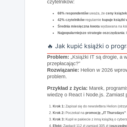
czytelników:
68% respondentów
uważa, że
ceny książek
42% czytelników
regularnie
kupuje książki
Średnia miesięczna kwota
wydawana na ksią
Najpopularniejsze strategie oszczędzania
:
🔥 Jak kupić książki o pro
Problem:
„Książki IT są drogie, a
przepłacając?”
Rozwiązanie:
Helion w 2026 wpro
problem.
Przykład z życia:
Marek, programis
wiedzę o React i Node.js. Zamiast p
Krok 1:
Zapisał się do newslettera Helion (otr
Krok 2:
Poczekał na
promocję „IT Thursdays”
Krok 3:
Kupił w pakiecie z inną książką o cyber
Efekt:
Zapłacił 112 zł zamiast 305 zł (
oszczędn