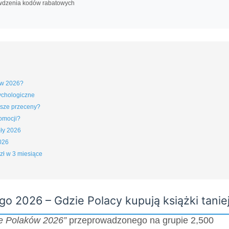
wdzenia kodów rabatowych
j w 2026?
sychologiczne
ksze przeceny?
omocji?
ały 2026
2026
zł w 3 miesiące
go 2026 – Gdzie Polacy kupują książki tanie
e Polaków 2026”
przeprowadzonego na grupie 2,500