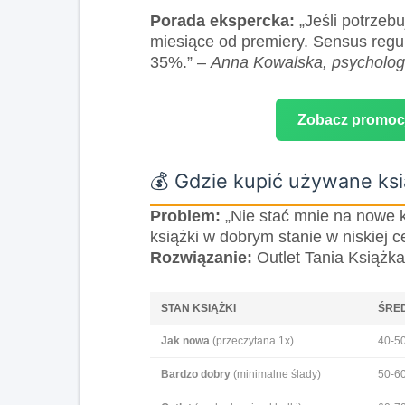
Porada ekspercka:
„Jeśli potrzebu
miesiące od premiery. Sensus regul
35%.” –
Anna Kowalska, psycholog 
Zobacz promocj
💰 Gdzie kupić używane ksi
Problem:
„Nie stać mnie na nowe k
książki w dobrym stanie w niskiej c
Rozwiązanie:
Outlet Tania Książk
STAN KSIĄŻKI
ŚRE
Jak nowa
(przeczytana 1x)
40-5
Bardzo dobry
(minimalne ślady)
50-6