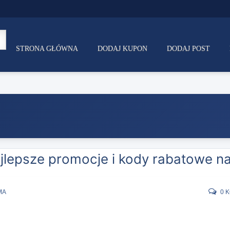
STRONA GŁÓWNA
DODAJ KUPON
DODAJ POST
ajlepsze promocje i kody rabatowe na
MA
0 