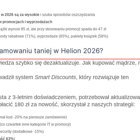
 w 2026 są za wysokie
i szuka sposobów oszczędzania
 w promocjach i wyprzedażach
żki wynosi 85 zł, ale przy stosowaniu promocji spada do 47 zł
 kody rabatowe (71%), wyprzedaże (65%), pakiety książek (58%)
gramowaniu taniej w Helion 2026?
 wiedza szybko się dezaktualizuje. Jak kupować mądrze, 
wadził system
Smart Discounts
, który rozwiązuje ten
ta z 3-letnim doświadczeniem, potrzebował aktualizow
łacić 180 zł za nowość, skorzystał z naszych strategii:
zymał kod -20% na pierwsze zamówienie)
(co czwartek inne kategorie IT w promocji)
security (dodatkowe -15%)
ość 63%
)