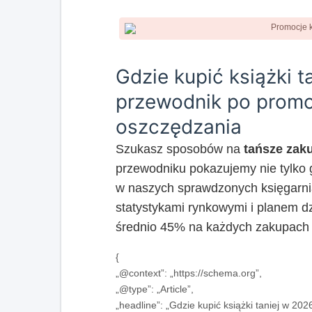
Gdzie kupić książki 
przewodnik po promo
oszczędzania
Szukasz sposobów na
tańsze zak
przewodniku pokazujemy nie tylko 
w naszych sprawdzonych księgarniac
statystykami rynkowymi i planem dz
średnio 45% na każdych zakupach
{
„@context”: „https://schema.org”,
„@type”: „Article”,
„headline”: „Gdzie kupić książki taniej w 20