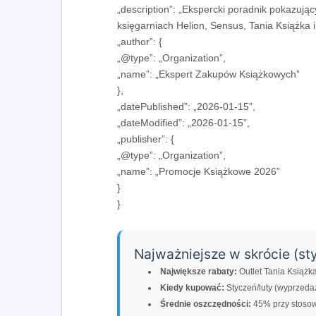
„description”: „Ekspercki poradnik pokazują
księgarniach Helion, Sensus, Tania Książka i
„author”: {
„@type”: „Organization”,
„name”: „Ekspert Zakupów Książkowych”
},
„datePublished”: „2026-01-15”,
„dateModified”: „2026-01-15”,
„publisher”: {
„@type”: „Organization”,
„name”: „Promocje Książkowe 2026”
}
}
Najważniejsze w skrócie (st
Największe rabaty:
Outlet Tania Książk
Kiedy kupować:
Styczeń/luty (wyprzedaże
Średnie oszczędności:
45% przy stosow