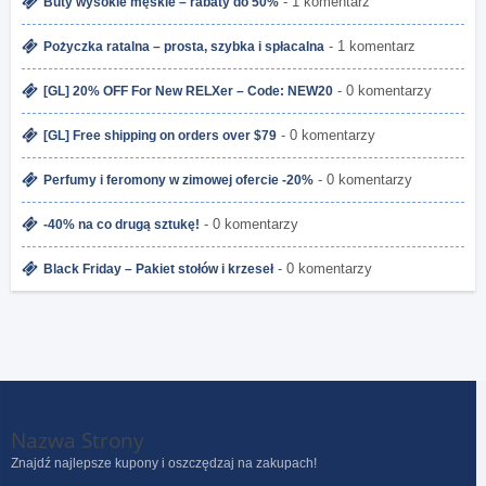
- 1 komentarz
Buty wysokie męskie – rabaty do 50%
- 1 komentarz
Pożyczka ratalna – prosta, szybka i spłacalna
- 0 komentarzy
[GL] 20% OFF For New RELXer – Code: NEW20
- 0 komentarzy
[GL] Free shipping on orders over $79
- 0 komentarzy
Perfumy i feromony w zimowej ofercie -20%
- 0 komentarzy
-40% na co drugą sztukę!
- 0 komentarzy
Black Friday – Pakiet stołów i krzeseł
Nazwa Strony
Znajdź najlepsze kupony i oszczędzaj na zakupach!