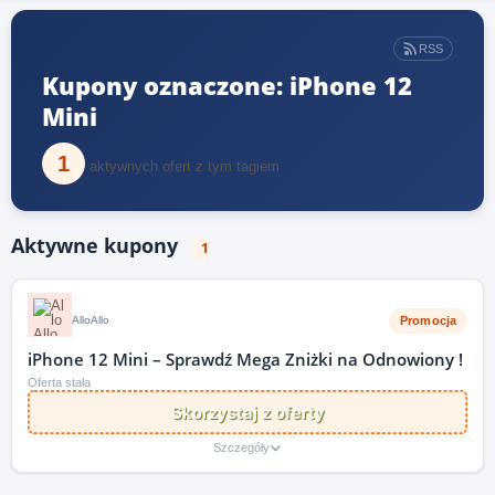
RSS
Kupony oznaczone: iPhone 12
Mini
1
aktywnych ofert z tym tagiem
Aktywne kupony
1
Promocja
AlloAllo
iPhone 12 Mini – Sprawdź Mega Zniżki na Odnowiony !
Oferta stała
Skorzystaj z oferty
Szczegóły