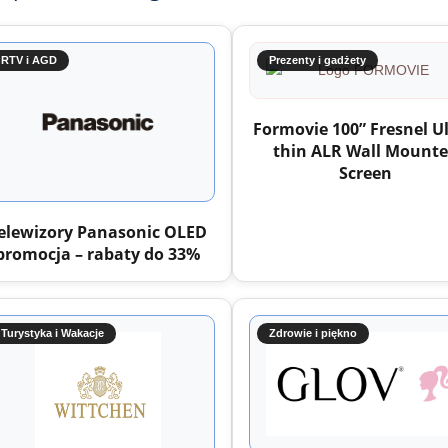
RTV i AGD
Prezenty i gadżety
Formovie 100” Fresnel Ul
thin ALR Wall Mount
Screen
elewizory Panasonic OLED
promocja – rabaty do 33%
Turystyka i Wakacje
Zdrowie i piękno