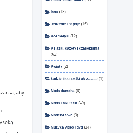
(13)
Inne
(16)
Jedzenie i napoje
(12)
Kosmetyki
Książki, gazety i czasopisma
(62)
(2)
Kwiaty
(1)
Łodzie i jednostki pływające
(6)
Moda damska
zansa, aby
(49)
Moda i biżuteria
m
(0)
Modelarstwo
wysoką
(14)
Muzyka video i dvd