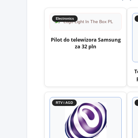
Electronics
Pilot do telewizora Samsung
za 32 pln
T
RTV i AGD