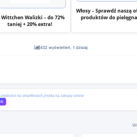
Włosy – Sprawdź naszą o
 Wittchen Walizki – do 72%
produktów do pielęgna
taniej + 20% extra!
432 wyświetleń, 1 dzisiaj
czędności na smartfonach
,
zniżka na zakupy online
SG
Ws