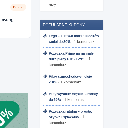
razy
Promo
amsung
POPULARNE KUPONY
Lego – kultowa marka klocków
- 1 komentarz
taniej do 30%
Pożyczka Prima na na małe i
- 1
duże plany RRSO 29%
komentarz
Filtry samochodowe i oleje
- 1 komentarz
-10%
Buty wysokie męskie – rabaty
- 1 komentarz
do 50%
Pożyczka ratalna – prosta,
- 1
szybka i spłacalna
komentarz