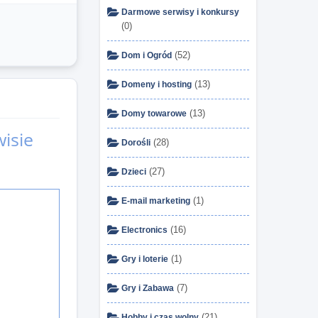
Darmowe serwisy i konkursy
(0)
(52)
Dom i Ogród
(13)
Domeny i hosting
(13)
Domy towarowe
isie
(28)
Dorośli
(27)
Dzieci
(1)
E-mail marketing
(16)
Electronics
(1)
Gry i loterie
(7)
Gry i Zabawa
(21)
Hobby i czas wolny