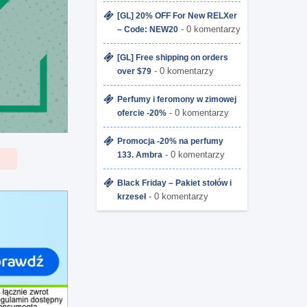
[GL] 20% OFF For New RELXer
- 0 komentarzy
– Code: NEW20
[GL] Free shipping on orders
- 0 komentarzy
over $79
Perfumy i feromony w zimowej
- 0 komentarzy
ofercie -20%
Promocja -20% na perfumy
- 0 komentarzy
133. Ambra
Black Friday – Pakiet stołów i
- 0 komentarzy
krzeseł