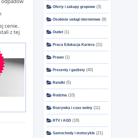
ść odpadów
(3)
Oferty i zakupy grupowe
m
(9)
Osobiste usługi nternetowe
j cenie.
ali z tej
(1)
Outlet
(11)
Praca Edukacja Kariera
(1)
Prawo
(40)
Prezenty i gadżety
(5)
Randki
(10)
Rodzina
(11)
Rozrywka i czas wolny
(18)
RTV i AGD
(21)
Samochody i motocykle