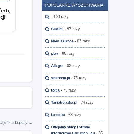
POPULARNE WYSZUKIWANIA
fertę
cji
- 103 razy
- 97 razy
Clarins
- 87 razy
New Balance
- 85 razy
play
- 82 razy
Allegro
- 75 razy
sekrecik.pl
- 75 razy
tołpa
- 74 razy
Taniaksiazka.pl
- 66 razy
Lacoste
zystkie kupony →
Oficjalny sklep i strona
- 35
internetowa Christian Lau