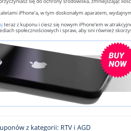
rzyczyniasz się do ochrony środowiska, zmniejszając ilo
 zaletami iPhone’a, w tym doskonałym aparatem, wydajny
aj
teraz z kuponu i ciesz się nowym iPhone’em w atrakcyjne
mediach społecznościowych i spraw, aby oni również skorzyst
kuponów z kategorii: RTV i AGD