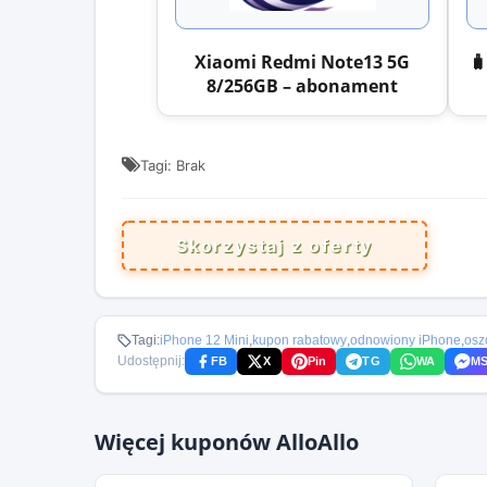
Xiaomi Redmi Note13 5G

8/256GB – abonament
Tagi: Brak
Skorzystaj z oferty
Tagi:
iPhone 12 Mini
,
kupon rabatowy
,
odnowiony iPhone
,
osz
Udostępnij:
FB
X
Pin
TG
WA
M
Więcej kuponów AlloAllo