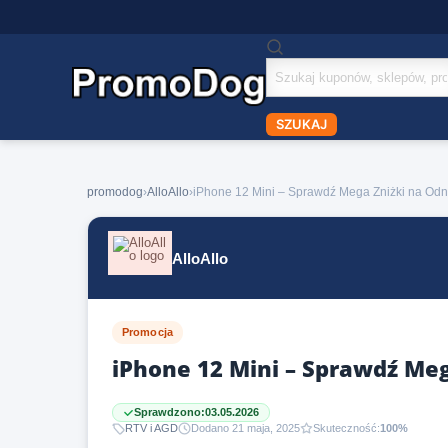
Szukaj
kuponów
SZUKAJ
promodog
›
AlloAllo
›
iPhone 12 Mini – Sprawdź Mega Zniżki na Odn
AlloAllo
Promocja
iPhone 12 Mini – Sprawdź Meg
Sprawdzono:
03.05.2026
RTV i AGD
Dodano 21 maja, 2025
Skuteczność:
100%