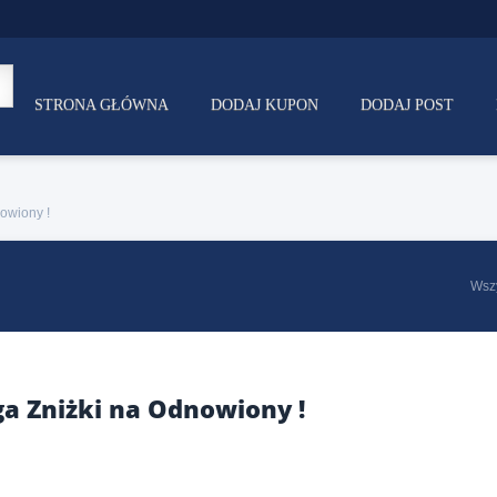
STRONA GŁÓWNA
DODAJ KUPON
DODAJ POST
owiony !
Wsz
a Zniżki na Odnowiony !