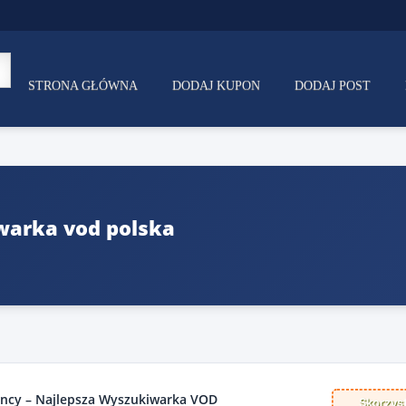
STRONA GŁÓWNA
DODAJ KUPON
DODAJ POST
warka vod polska
gency – Najlepsza Wyszukiwarka VOD
Skorzyst