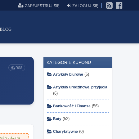
ZAREJESTRUJ SIĘ
ZALOGUJ SIĘ
BLOG
KATEGORIE KUPONU
RSS
(6)
Artykuły biurowe
Artykuły urodzinowe, przyjęcia
(6)
(56)
Bankowość i Finanse
(52)
Buty
(0)
Charytatywne
aj z oferty