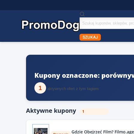
Szukaj
kuponów
SZUKAJ
Kupony oznaczone: porówny
1
aktywnych ofert z tym tagiem
Aktywne kupony
1
Gdzie Obejrzeć Film? Filmo.a