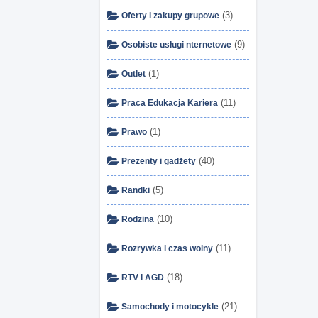
(3)
Oferty i zakupy grupowe
(9)
Osobiste usługi nternetowe
(1)
Outlet
(11)
Praca Edukacja Kariera
(1)
Prawo
(40)
Prezenty i gadżety
(5)
Randki
(10)
Rodzina
(11)
Rozrywka i czas wolny
(18)
RTV i AGD
(21)
Samochody i motocykle