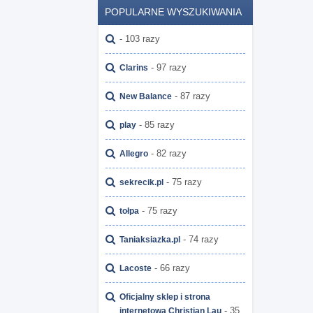
POPULARNE WYSZUKIWANIA
- 103 razy
- 97 razy
Clarins
- 87 razy
New Balance
- 85 razy
play
- 82 razy
Allegro
- 75 razy
sekrecik.pl
- 75 razy
tołpa
- 74 razy
Taniaksiazka.pl
- 66 razy
Lacoste
Oficjalny sklep i strona
- 35
internetowa Christian Lau