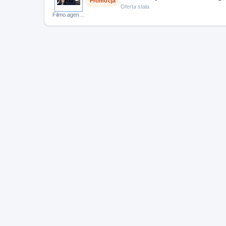
Promocja
Oferta stała
Filmo.agency