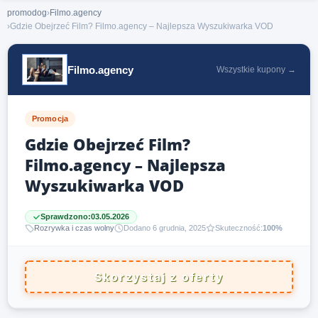
promodog
›
Filmo.agency
›
Gdzie Obejrzeć Film? Filmo.agency – Najlepsza Wyszukiwarka VOD
Filmo.agency
Wszystkie kupony →
Promocja
Gdzie Obejrzeć Film?
Filmo.agency – Najlepsza
Wyszukiwarka VOD
Sprawdzono:
03.05.2026
Rozrywka i czas wolny
Dodano 6 grudnia, 2025
Skuteczność:
100%
Skorzystaj z oferty