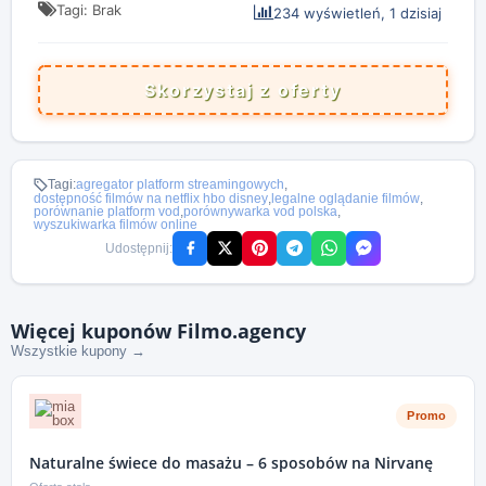
Tagi: Brak
234 wyświetleń, 1 dzisiaj
Skorzystaj z oferty
Tagi:
agregator platform streamingowych
,
dostępność filmów na netflix hbo disney
,
legalne oglądanie filmów
,
porównanie platform vod
,
porównywarka vod polska
,
wyszukiwarka filmów online
Udostępnij:
Więcej kuponów Filmo.agency
Wszystkie kupony →
Promo
Naturalne świece do masażu – 6 sposobów na Nirvanę