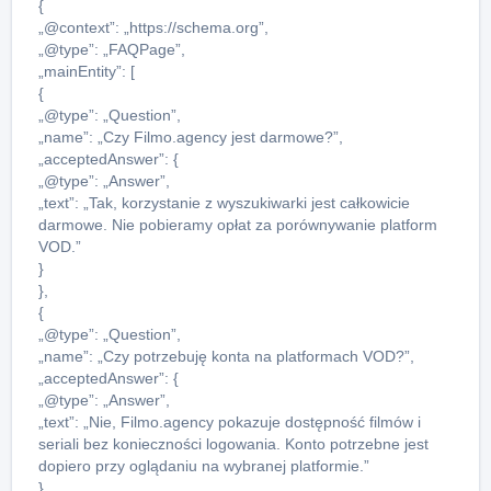
{
„@context”: „https://schema.org”,
„@type”: „FAQPage”,
„mainEntity”: [
{
„@type”: „Question”,
„name”: „Czy Filmo.agency jest darmowe?”,
„acceptedAnswer”: {
„@type”: „Answer”,
„text”: „Tak, korzystanie z wyszukiwarki jest całkowicie
darmowe. Nie pobieramy opłat za porównywanie platform
VOD.”
}
},
{
„@type”: „Question”,
„name”: „Czy potrzebuję konta na platformach VOD?”,
„acceptedAnswer”: {
„@type”: „Answer”,
„text”: „Nie, Filmo.agency pokazuje dostępność filmów i
seriali bez konieczności logowania. Konto potrzebne jest
dopiero przy oglądaniu na wybranej platformie.”
}