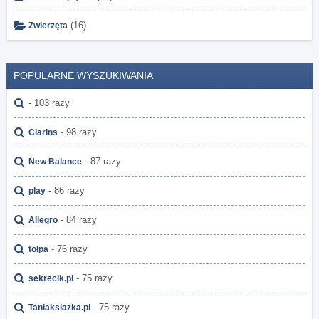
(16)
Zwierzęta
POPULARNE WYSZUKIWANIA
- 103 razy
- 98 razy
Clarins
- 87 razy
New Balance
- 86 razy
play
- 84 razy
Allegro
- 76 razy
tołpa
- 75 razy
sekrecik.pl
- 75 razy
Taniaksiazka.pl