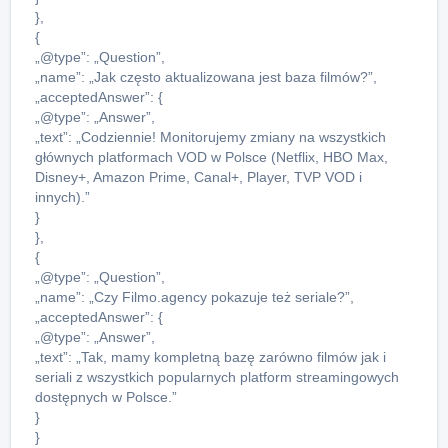
},
{
„@type”: „Question”,
„name”: „Jak często aktualizowana jest baza filmów?”,
„acceptedAnswer”: {
„@type”: „Answer”,
„text”: „Codziennie! Monitorujemy zmiany na wszystkich
głównych platformach VOD w Polsce (Netflix, HBO Max,
Disney+, Amazon Prime, Canal+, Player, TVP VOD i
innych).”
}
},
{
„@type”: „Question”,
„name”: „Czy Filmo.agency pokazuje też seriale?”,
„acceptedAnswer”: {
„@type”: „Answer”,
„text”: „Tak, mamy kompletną bazę zarówno filmów jak i
seriali z wszystkich popularnych platform streamingowych
dostępnych w Polsce.”
}
}