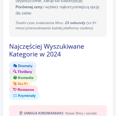
(wypożyczenie, zakup lub subskrypcja)
Porównaj ceny
i wybierz najkorzystniejszą opcję
dla siebie
Średni czas znalezienia filmu:
23 sekundy
(vs 8+
minut przeszukiwania każdej platformy osobno)
Najczęściej Wyszukiwane
Kategorie w 2024
🎭 Dramaty
🔍 Thrillery
😂 Komedie
🚀 Sci-Fi
💘 Romanse
🕵️‍♂️ Kryminały
⏰ UWAGA KINOMANIAKI:
Nowe filmy i seriale