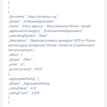
]
}
{
„@context”: „https://schema.org”,
„@type”: „SoftwareApplication”,
„name”: „Filmo.agency – Wyszukiwarka filmów i seriali”,
„applicationCategory”: „EntertainmentApplication”,
„operatingSystem”: „Web”,
„description”: „Najskuteczniejszy agregator VOD w Polsce
porównujący dostępność filmów i seriali na 8 platformach
streamingowych.”,
„offers”: {
„@type”: „Offer”,
„price”: „0”,
„priceCurrency”: „PLN”
},
„aggregateRating”: {
„@type”: „AggregateRating”,
„ratingValue”: „4.8”,
„ratingCount”: „1250”
}
}