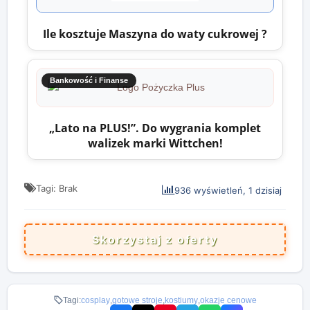
Ile kosztuje Maszyna do waty cukrowej ?
Bankowość i Finanse
„Lato na PLUS!”. Do wygrania komplet
walizek marki Wittchen!
Tagi: Brak
936 wyświetleń, 1 dzisiaj
Skorzystaj z oferty
Tagi:
cosplay
,
gotowe stroje
,
kostiumy
,
okazje cenowe