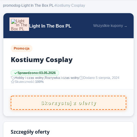
promodog
›
Light In The Box PL
›
Kostiumy Cosplay
Light In The Box PL
Wszystkie kupony →
Promocja
Kostiumy Cosplay
Sprawdzono:
03.05.2026
Hobby i czas wolny
,
Rozrywka i czas wolny
Dodano 5 sierpnia, 2024
Skuteczność:
100%
Skorzystaj z oferty
Szczegóły oferty