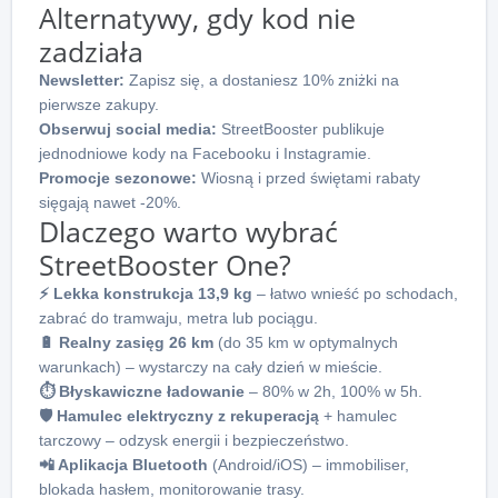
Alternatywy, gdy kod nie
zadziała
Newsletter:
Zapisz się, a dostaniesz 10% zniżki na
pierwsze zakupy.
Obserwuj social media:
StreetBooster publikuje
jednodniowe kody na Facebooku i Instagramie.
Promocje sezonowe:
Wiosną i przed świętami rabaty
sięgają nawet -20%.
Dlaczego warto wybrać
StreetBooster One?
⚡ Lekka konstrukcja 13,9 kg
– łatwo wnieść po schodach,
zabrać do tramwaju, metra lub pociągu.
🔋 Realny zasięg 26 km
(do 35 km w optymalnych
warunkach) – wystarczy na cały dzień w mieście.
⏱ Błyskawiczne ładowanie
– 80% w 2h, 100% w 5h.
🛡 Hamulec elektryczny z rekuperacją
+ hamulec
tarczowy – odzysk energii i bezpieczeństwo.
📲 Aplikacja Bluetooth
(Android/iOS) – immobiliser,
blokada hasłem, monitorowanie trasy.