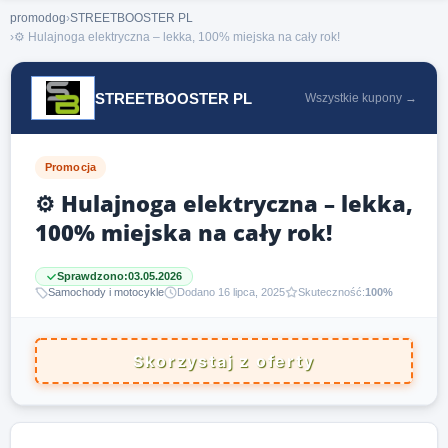
promodog
›
STREETBOOSTER PL
›
⚙️ Hulajnoga elektryczna – lekka, 100% miejska na cały rok!
STREETBOOSTER PL
Wszystkie kupony →
Promocja
⚙️ Hulajnoga elektryczna – lekka,
100% miejska na cały rok!
Sprawdzono:
03.05.2026
Samochody i motocykle
Dodano 16 lipca, 2025
Skuteczność:
100%
Skorzystaj z oferty