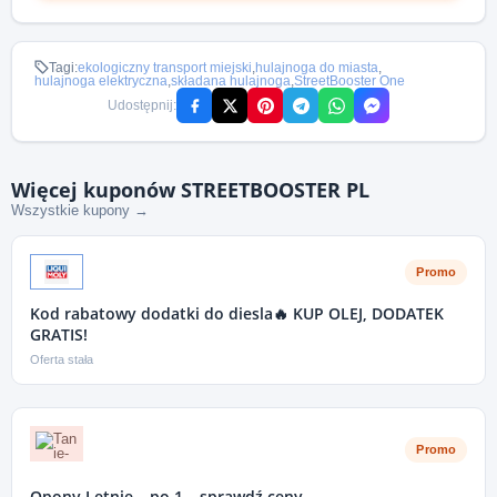
Tagi:
ekologiczny transport miejski
,
hulajnoga do miasta
,
hulajnoga elektryczna
,
składana hulajnoga
,
StreetBooster One
Udostępnij:
Więcej kuponów STREETBOOSTER PL
Wszystkie kupony →
Promo
Kod rabatowy dodatki do diesla🔥 KUP OLEJ, DODATEK
GRATIS!
Oferta stała
Promo
Opony Letnie – po 1 – sprawdź ceny