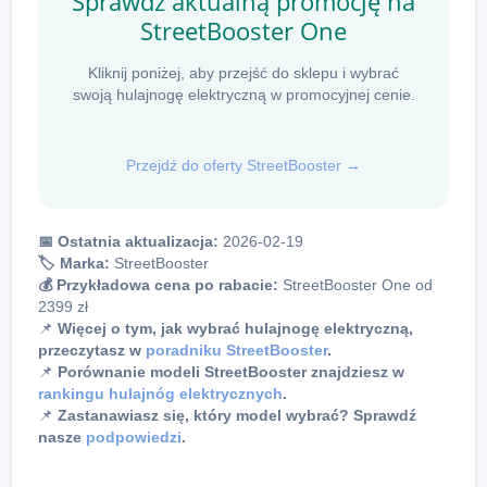
Sprawdź aktualną promocję na
StreetBooster One
Kliknij poniżej, aby przejść do sklepu i wybrać
swoją hulajnogę elektryczną w promocyjnej cenie.
Przejdź do oferty StreetBooster →
📅 Ostatnia aktualizacja:
2026-02-19
🏷️ Marka:
StreetBooster
💰 Przykładowa cena po rabacie:
StreetBooster One od
2399 zł
📌
Więcej o tym, jak wybrać hulajnogę elektryczną,
przeczytasz w
poradniku StreetBooster
.
📌
Porównanie modeli StreetBooster znajdziesz w
rankingu hulajnóg elektrycznych
.
📌
Zastanawiasz się, który model wybrać? Sprawdź
nasze
podpowiedzi
.