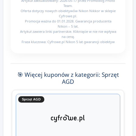
Artykuł zaktualizowany: 2026-05-17 przez Promodog Photo
Team.
Oferta dotyczy nowych obiektywów Nikon Nikkor w sklepie
Cyfrowe.pl.
Promocja ważna do 01.01.2028. Gwarancja producenta
Nikon – 5 lat.
Artykuł zawiera linki partnerskie. Kliknięcie w nie nie wpływa
na cenę.
Fraza kluczowa: Cyfrowe.pl Nikon 5 lat gwarancji obiektyw
🎯 Więcej kuponów z kategorii: Sprzęt
AGD
Sprzęt AGD