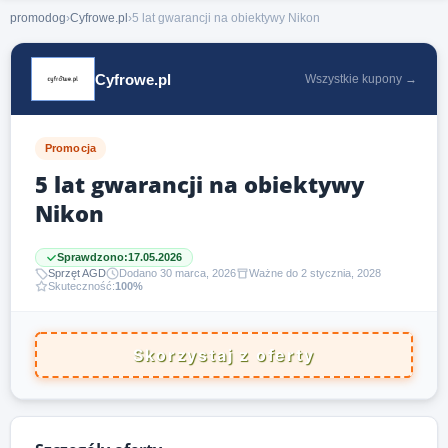
promodog
›
Cyfrowe.pl
›
5 lat gwarancji na obiektywy Nikon
Cyfrowe.pl
Wszystkie kupony →
Promocja
5 lat gwarancji na obiektywy
Nikon
Sprawdzono:
17.05.2026
Sprzęt AGD
Dodano 30 marca, 2026
Ważne do 2 stycznia, 2028
Skuteczność:
100%
Skorzystaj z oferty