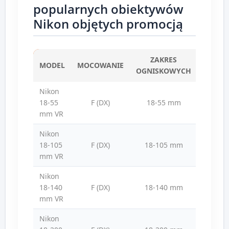
popularnych obiektywów
Nikon objętych promocją
ZAKRES
MODEL
MOCOWANIE
PRZYS
OGNISKOWYCH
Nikon
18-55
F (DX)
18-55 mm
f/3.5
mm VR
Nikon
18-105
F (DX)
18-105 mm
f/3.5
mm VR
Nikon
18-140
F (DX)
18-140 mm
f/3.5
mm VR
Nikon