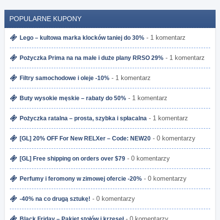
POPULARNE KUPONY
- 1 komentarz
Lego – kultowa marka klocków taniej do 30%
- 1 komentarz
Pożyczka Prima na na małe i duże plany RRSO 29%
- 1 komentarz
Filtry samochodowe i oleje -10%
- 1 komentarz
Buty wysokie męskie – rabaty do 50%
- 1 komentarz
Pożyczka ratalna – prosta, szybka i spłacalna
- 0 komentarzy
[GL] 20% OFF For New RELXer – Code: NEW20
- 0 komentarzy
[GL] Free shipping on orders over $79
- 0 komentarzy
Perfumy i feromony w zimowej ofercie -20%
- 0 komentarzy
-40% na co drugą sztukę!
- 0 komentarzy
Black Friday – Pakiet stołów i krzeseł