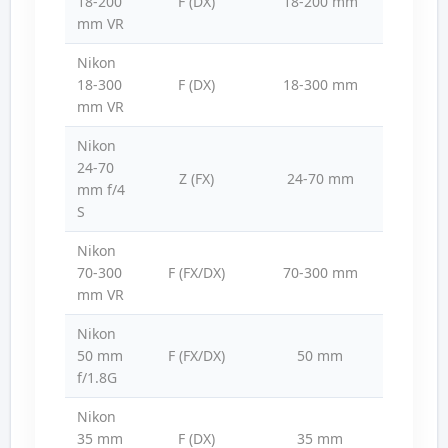
18-200
F (DX)
18-200 mm
f/3.5
mm VR
Nikon
18-300
F (DX)
18-300 mm
f/3.5
mm VR
Nikon
24-70
Z (FX)
24-70 mm
f/
mm f/4
S
Nikon
70-300
F (FX/DX)
70-300 mm
f/4.5
mm VR
Nikon
50 mm
F (FX/DX)
50 mm
f/1
f/1.8G
Nikon
35 mm
F (DX)
35 mm
f/1