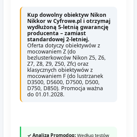
Kup dowolny obiektyw Nikon
Nikkor w Cyfrowe.pl i otrzymaj
wydłużoną 5-letnią gwarancję
producenta – zamiast
standardowej 2-letniej.
Oferta dotyczy obiektywów z
mocowaniem Z (do
bezlusterkowców Nikon Z5, Z6,
Z7, Z8, Z9, Z50, Zfc) oraz
klasycznych obiektywów z
mocowaniem F (do lustrzanek
D3500, D5600, D7500, D500,
D750, D850). Promocja ważna
do 01.01.2028.
✓ Analiza Promodog:
Według testów