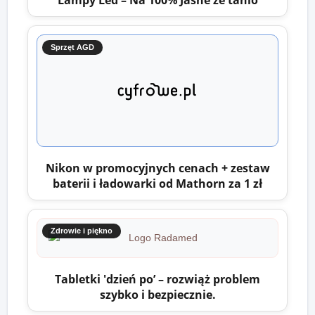
Lampy Led – Na 100% Jasne że tanio
Sprzęt AGD
Nikon w promocyjnych cenach + zestaw
baterii i ładowarki od Mathorn za 1 zł
Zdrowie i piękno
Tabletki 'dzień po’ – rozwiąż problem
szybko i bezpiecznie.