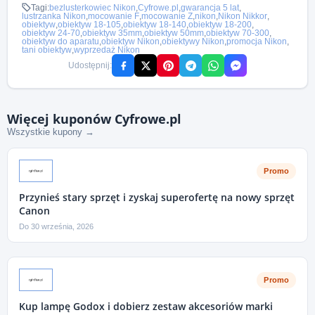
Tagi:
bezlusterkowiec Nikon
,
Cyfrowe.pl
,
gwarancja 5 lat
,
lustrzanka Nikon
,
mocowanie F
,
mocowanie Z
,
nikon
,
Nikon Nikkor
,
obiektyw
,
obiektyw 18-105
,
obiektyw 18-140
,
obiektyw 18-200
,
obiektyw 24-70
,
obiektyw 35mm
,
obiektyw 50mm
,
obiektyw 70-300
,
obiektyw do aparatu
,
obiektyw Nikon
,
obiektywy Nikon
,
promocja Nikon
,
tani obiektyw
,
wyprzedaż Nikon
Udostępnij:
Więcej kuponów Cyfrowe.pl
Wszystkie kupony →
Promo
Przynieś stary sprzęt i zyskaj superofertę na nowy sprzęt
Canon
Do 30 września, 2026
Promo
Kup lampę Godox i dobierz zestaw akcesoriów marki