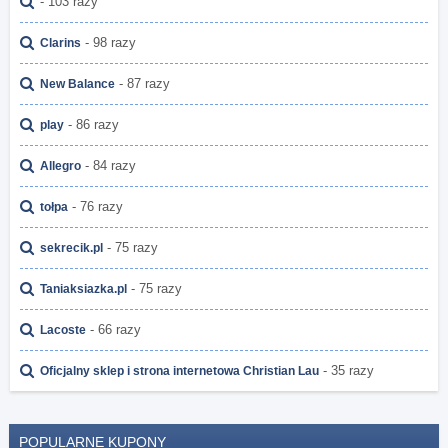
- 103 razy
- 98 razy
Clarins
- 87 razy
New Balance
- 86 razy
play
- 84 razy
Allegro
- 76 razy
tołpa
- 75 razy
sekrecik.pl
- 75 razy
Taniaksiazka.pl
- 66 razy
Lacoste
- 35 razy
Oficjalny sklep i strona internetowa Christian Lau
POPULARNE KUPONY