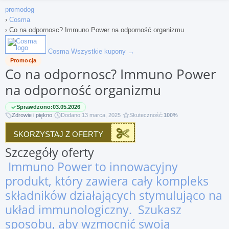
promodog
›
Cosma
›
Co na odpornosc? Immuno Power na odporność organizmu
Cosma
Wszystkie kupony →
Promocja
Co na odpornosc? Immuno Power
na odporność organizmu
Sprawdzono:
03.05.2026
Zdrowie i piękno
Dodano 13 marca, 2025
Skuteczność:
100%
SKORZYSTAJ Z OFERTY
Szczegóły oferty
Immuno Power to innowacyjny
produkt, który zawiera cały kompleks
składników działających stymulująco na
układ immunologiczny. Szukasz
sposobu, aby wzmocnić swoją