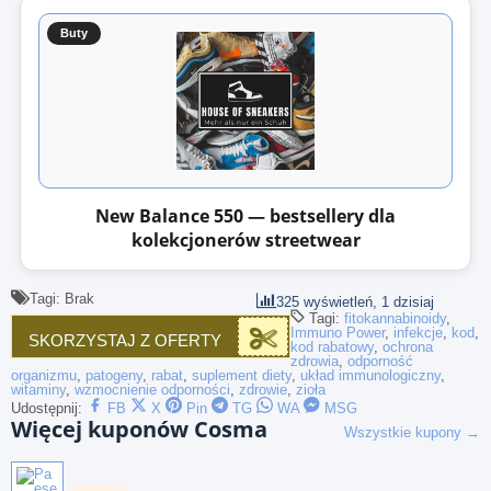
Buty
New Balance 550 — bestsellery dla
kolekcjonerów streetwear
Tagi: Brak
325 wyświetleń, 1 dzisiaj
Tagi:
fitokannabinoidy
,
Immuno Power
,
infekcje
,
kod
,
SKORZYSTAJ Z OFERTY
kod rabatowy
,
ochrona
zdrowia
,
odporność
organizmu
,
patogeny
,
rabat
,
suplement diety
,
układ immunologiczny
,
witaminy
,
wzmocnienie odporności
,
zdrowie
,
zioła
Udostępnij:
FB
X
Pin
TG
WA
MSG
Więcej kuponów Cosma
Wszystkie kupony →