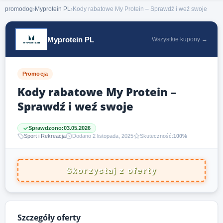
promodog
›
Myprotein PL
›
Kody rabatowe My Protein – Sprawdź i weź swoje
Myprotein PL
Wszystkie kupony →
Promocja
Kody rabatowe My Protein –
Sprawdź i weź swoje
Sprawdzono:
03.05.2026
Sport i Rekreacja
Dodano 2 listopada, 2025
Skuteczność:
100%
Skorzystaj z oferty
Szczegóły oferty