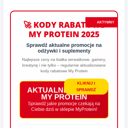
🚀 KODY RABATOWE
AKTYWNY
MY PROTEIN 2025
Sprawdź aktualne promocje na
odżywki i suplementy
Najlepsze ceny na białka serwatkowe, gainery,
kreatynę i nie tylko – regularnie aktualizowane
kody rabatowe My Protein
KLIKNIJ I
AKTUALNE RABATY
SPRAWDŹ
MY PROTEIN
Sprawdź jakie promocje czekają na
Ciebie dziś w sklepie MyProtein!