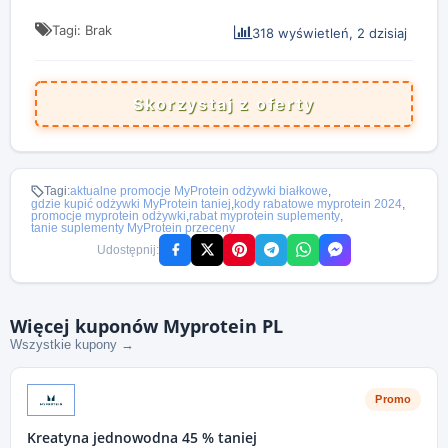
Tagi: Brak
318 wyświetleń, 2 dzisiaj
Skorzystaj z oferty
Tagi:
aktualne promocje MyProtein odżywki białkowe
,
gdzie kupić odżywki MyProtein taniej
,
kody rabatowe myprotein 2024
,
promocje myprotein odżywki
,
rabat myprotein suplementy
,
tanie suplementy MyProtein przeceny
Udostępnij:
Więcej kuponów Myprotein PL
Wszystkie kupony →
Promo
Kreatyna jednowodna 45 % taniej