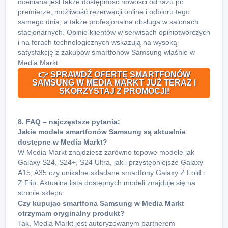
oceniana jest także dostępność nowości od razu po
premierze, możliwość rezerwacji online i odbioru tego
samego dnia, a także profesjonalna obsługa w salonach
stacjonarnych. Opinie klientów w serwisach opiniotwórczych
i na forach technologicznych wskazują na wysoką
satysfakcję z zakupów smartfonów Samsung właśnie w
Media Markt.
👉 SPRAWDŹ OFERTĘ SMARTFONÓW
SAMSUNG W MEDIA MARKT JUŻ TERAZ I
SKORZYSTAJ Z PROMOCJI!
8. FAQ – najczęstsze pytania:
Jakie modele smartfonów Samsung są aktualnie
dostępne w Media Markt?
W Media Markt znajdziesz zarówno topowe modele jak
Galaxy S24, S24+, S24 Ultra, jak i przystępniejsze Galaxy
A15, A35 czy unikalne składane smartfony Galaxy Z Fold i
Z Flip. Aktualna lista dostępnych modeli znajduje się na
stronie sklepu.
Czy kupując smartfona Samsung w Media Markt
otrzymam oryginalny produkt?
Tak, Media Markt jest autoryzowanym partnerem