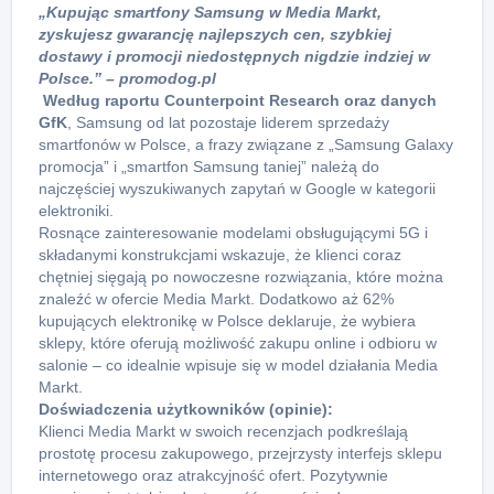
„Kupując smartfony Samsung w Media Markt,
zyskujesz gwarancję najlepszych cen, szybkiej
dostawy i promocji niedostępnych nigdzie indziej w
Polsce.” – promodog.pl
Według raportu Counterpoint Research oraz danych
GfK
, Samsung od lat pozostaje liderem sprzedaży
smartfonów w Polsce, a frazy związane z „Samsung Galaxy
promocja” i „smartfon Samsung taniej” należą do
najczęściej wyszukiwanych zapytań w Google w kategorii
elektroniki.
Rosnące zainteresowanie modelami obsługującymi 5G i
składanymi konstrukcjami wskazuje, że klienci coraz
chętniej sięgają po nowoczesne rozwiązania, które można
znaleźć w ofercie Media Markt. Dodatkowo aż 62%
kupujących elektronikę w Polsce deklaruje, że wybiera
sklepy, które oferują możliwość zakupu online i odbioru w
salonie – co idealnie wpisuje się w model działania Media
Markt.
Doświadczenia użytkowników (opinie):
Klienci Media Markt w swoich recenzjach podkreślają
prostotę procesu zakupowego, przejrzysty interfejs sklepu
internetowego oraz atrakcyjność ofert. Pozytywnie