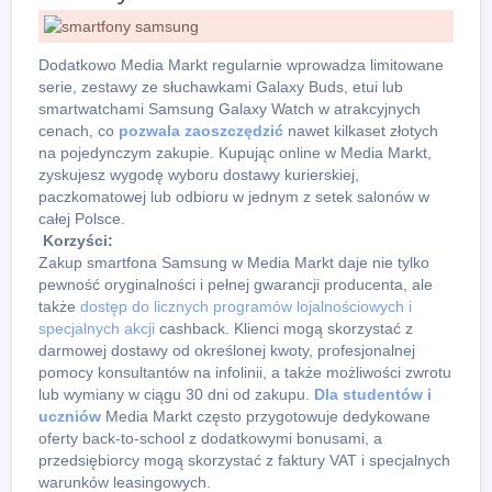
Dodatkowo Media Markt regularnie wprowadza limitowane
serie, zestawy ze słuchawkami Galaxy Buds, etui lub
smartwatchami Samsung Galaxy Watch w atrakcyjnych
cenach, co
pozwala zaoszczędzić
nawet kilkaset złotych
na pojedynczym zakupie. Kupując online w Media Markt,
zyskujesz wygodę wyboru dostawy kurierskiej,
paczkomatowej lub odbioru w jednym z setek salonów w
całej Polsce.
Korzyści:
Zakup smartfona Samsung w Media Markt daje nie tylko
pewność oryginalności i pełnej gwarancji producenta, ale
także
dostęp do licznych programów lojalnościowych i
specjalnych akcji
cashback. Klienci mogą skorzystać z
darmowej dostawy od określonej kwoty, profesjonalnej
pomocy konsultantów na infolinii, a także możliwości zwrotu
lub wymiany w ciągu 30 dni od zakupu.
Dla studentów i
uczniów
Media Markt często przygotowuje dedykowane
oferty back-to-school z dodatkowymi bonusami, a
przedsiębiorcy mogą skorzystać z faktury VAT i specjalnych
warunków leasingowych.