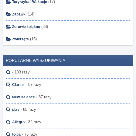
(17)
Turystyka i Wakacje
(14)
Zabawki
(88)
Zdrowie i piękno
(16)
Zwierzęta
POPULARNE WYSZUKIWANIA
- 103 razy
- 97 razy
Clarins
- 87 razy
New Balance
- 85 razy
play
- 82 razy
Allegro
- 75 razy
tołpa