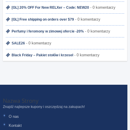
- 0 komentarzy
[GL] 20% OFF For New RELXer – Code: NEW20
- 0 komentarzy
[GL] Free shipping on orders over $79
- 0 komentarzy
Perfumy i feromony w zimowej ofercie -20%
- 0 komentarzy
SALE26
- 0 komentarzy
Black Friday – Pakiet stołów i krzeseł
Nazwa Strony
Znajdź najlepsze kupony i oszczędzaj na zakupach!
O nas
Kontakt