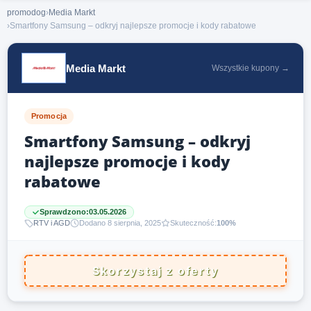
promodog
›
Media Markt
›
Smartfony Samsung – odkryj najlepsze promocje i kody rabatowe
Media Markt
Wszystkie kupony →
Promocja
Smartfony Samsung – odkryj
najlepsze promocje i kody
rabatowe
Sprawdzono:
03.05.2026
RTV i AGD
Dodano 8 sierpnia, 2025
Skuteczność:
100%
Skorzystaj z oferty