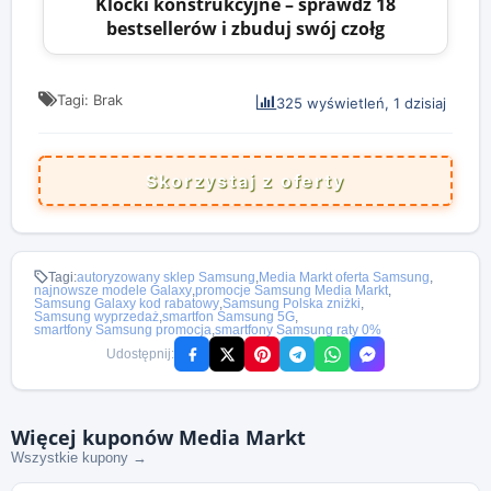
Klocki konstrukcyjne – sprawdź 18
bestsellerów i zbuduj swój czołg
Tagi: Brak
325 wyświetleń, 1 dzisiaj
Skorzystaj z oferty
Tagi:
autoryzowany sklep Samsung
,
Media Markt oferta Samsung
,
najnowsze modele Galaxy
,
promocje Samsung Media Markt
,
Samsung Galaxy kod rabatowy
,
Samsung Polska zniżki
,
Samsung wyprzedaż
,
smartfon Samsung 5G
,
smartfony Samsung promocja
,
smartfony Samsung raty 0%
Udostępnij:
Więcej kuponów Media Markt
Wszystkie kupony →