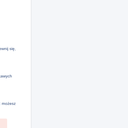
wnij się,
ekawych
t
możesz