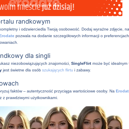
portalu randkowym
t kompletny i odzwierciedla Twoją osobowość. Dodaj wyraźne zdjęcie, na
Erodate
pozwala na dodanie szczegółowych informacji o preferencjach
sowaniach.
ndkowy dla singli
szukasz niezobowiązujących znajomości,
SingleFlirt
może być idealnym
y
jest świetne dla osób
szukających flirtu
i zabawy.
mowach
oryzuj faktów – autentyczność przyciąga wartościowe osoby. Na
Erodat
sz z prawdziwymi użytkownikami.