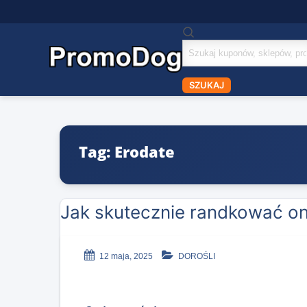
Szukaj
kuponów
SZUKAJ
Tag: Erodate
Jak skutecznie randkować o
12 maja, 2025
DOROŚLI