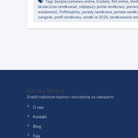
Tagi:
bezpieczeństwo online
,
Erodate
,
flirt online
,
IAm
skutecznie randkować
,
najlepszy portal randkowy
,
pierw
wiadomość
,
Poflirtujemy
,
porady randkowe
,
portale rand
związek
,
profil randkowy
,
randki w 2025
,
randkowanie onl
Nazwa Strony
Znajdź najlepsze kupony i oszczędzaj na zakupach!
O nas
Kontakt
Blog
Faq