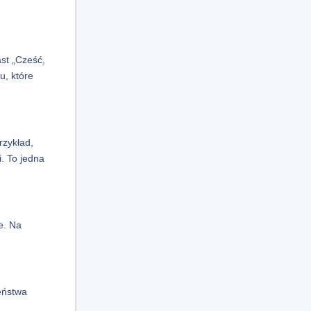
st „Cześć,
u, które
rzykład,
. To jedna
e. Na
eństwa