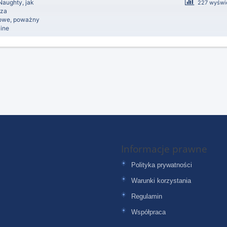
Naughty
,
jak
227 wyświet
sza
kowe
,
poważny
ine
Informacje prawne
Polityka prywatności
Warunki korzystania
Regulamin
Współpraca