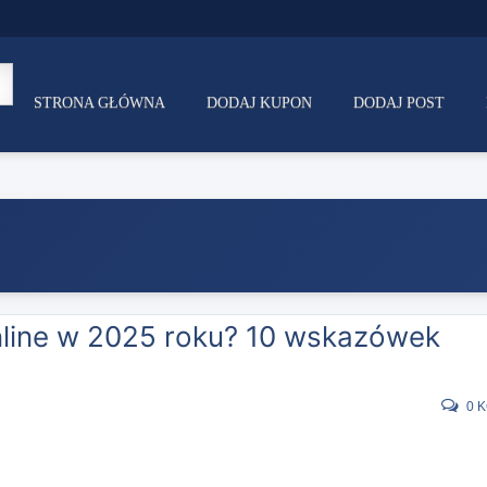
STRONA GŁÓWNA
DODAJ KUPON
DODAJ POST
nline w 2025 roku? 10 wskazówek
0 