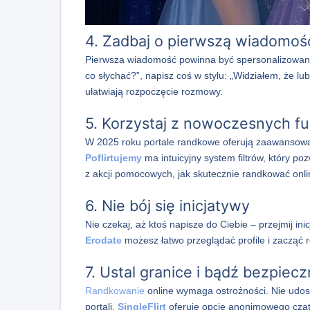
4. Zadbaj o pierwszą wiadomoś
Pierwsza wiadomość powinna być spersonalizowana 
co słychać?”, napisz coś w stylu: „Widziałem, że lu
ułatwiają rozpoczęcie rozmowy.
5. Korzystaj z nowoczesnych fun
W 2025 roku portale randkowe oferują zaawansowan
Poflirtujemy
ma intuicyjny system filtrów, który p
z akcji pomocowych, jak skutecznie randkować onli
6. Nie bój się inicjatywy
Nie czekaj, aż ktoś napisze do Ciebie – przejmij i
Erodate
możesz łatwo przeglądać profile i zacząć 
7. Ustal granice i bądź bezpiec
Randkowanie
online wymaga ostrożności. Nie udost
portali.
SingleFlirt
oferuje opcje anonimowego czatu