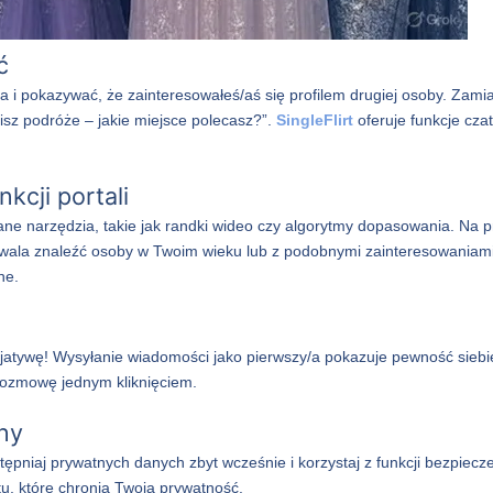
ć
i pokazywać, że zainteresowałeś/aś się profilem drugiej osoby. Zamia
bisz podróże – jakie miejsce polecasz?”.
SingleFlirt
oferuje funkcje czat
kcji portali
e narzędzia, takie jak randki wideo czy algorytmy dopasowania. Na p
ozwala znaleźć osoby w Twoim wieku lub z podobnymi zainteresowaniami
ne.
nicjatywę! Wysyłanie wiadomości jako pierwszy/a pokazuje pewność siebi
rozmowę jednym kliknięciem.
zny
ępniaj prywatnych danych zbyt wcześnie i korzystaj z funkcji bezpiecz
, które chronią Twoją prywatność.