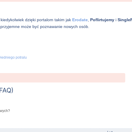
 kiedykolwiek dzięki portalom takim jak
Erodate
,
Poflirtujemy
i
SingleF
jak przyjemne może być poznawanie nowych osób.
iedniego potralu
(FAQ)
owych?