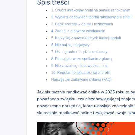
Spis treści
1. Stwórz atrakcyjny profil na portalu randkowym
2. Wybierz odpowiedni portal randkowy dla singli
3. Bądź szczery w opisie i rozmowach
4. Zadbaj o pierwszą wiadomość
5. Korzystaj z nowoczesnych funkcji portali
6. Nie bój się inicjatywy
7. Ustal granice i bądź bezpieczny
8. Planuj pierwsze spotkanie z głową
9. Nie zrażaj się niepowodzeniami
10. Regularnie aktualizuj swój profil
Najczęściej zadawane pytania (FAQ)
Jak skutecznie randkować online w 2025 roku to pyt
poważnego związku, czy niezobowiązującej znajomo
nowoczesne narzędzia, które ułatwiają znalezienie
skutecznie randkować online i zwiększyć swoje sza