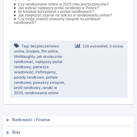
Czy randkowanie online w 2025 roku jest bezpieczne?
Jak wybrać najlepszy portal randkowy w Polsce?
Ile kosztuje korzystanie z portali randkowych?
Jak zwiększyć szanse na sukces w randkowaniu online?
Czy mogę znaleźć poważny związek na portalach
randkowych?
Tagi:
bezpieczeństwo
228 wyświetleń, 0 dzisiaj
online
,
Erodate
,
flirt online
,
IAmNaughty
,
jak skutecznie
randkować
,
najlepszy portal
randkowy
,
pierwsza
wiadomość
,
Poflirtujemy
,
porady randkowe
,
portale
randkowe
,
poważny związek
,
profil randkowy
,
randki w
2025
,
randkowanie online
Bankowość i Finanse
Buty