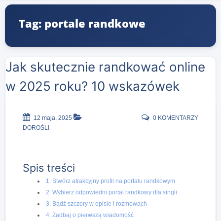
Tag: portale randkowe
Jak skutecznie randkować online
w 2025 roku? 10 wskazówek
12 maja, 2025
0 KOMENTARZY
DOROŚLI
Spis treści
1. Stwórz atrakcyjny profil na portalu randkowym
2. Wybierz odpowiedni portal randkowy dla singli
3. Bądź szczery w opisie i rozmowach
4. Zadbaj o pierwszą wiadomość