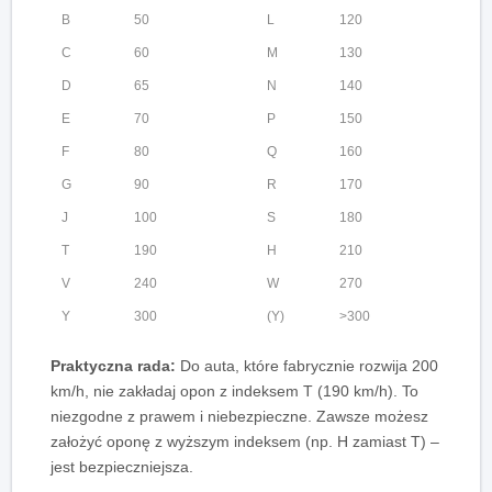
B
50
L
120
C
60
M
130
D
65
N
140
E
70
P
150
F
80
Q
160
G
90
R
170
J
100
S
180
T
190
H
210
V
240
W
270
Y
300
(Y)
>300
Praktyczna rada:
Do auta, które fabrycznie rozwija 200
km/h, nie zakładaj opon z indeksem T (190 km/h). To
niezgodne z prawem i niebezpieczne. Zawsze możesz
założyć oponę z wyższym indeksem (np. H zamiast T) –
jest bezpieczniejsza.