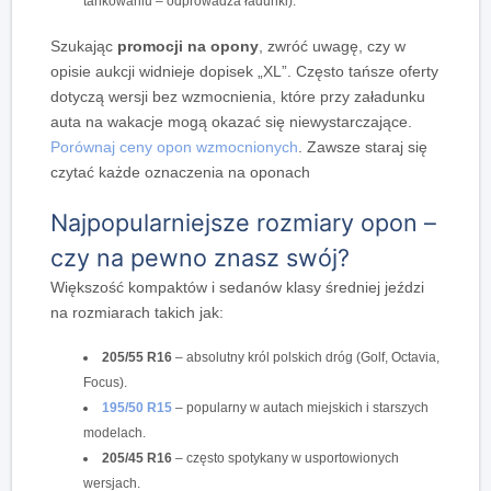
tankowaniu – odprowadza ładunki).
Szukając
promocji na opony
, zwróć uwagę, czy w
opisie aukcji widnieje dopisek „XL”. Często tańsze oferty
dotyczą wersji bez wzmocnienia, które przy załadunku
auta na wakacje mogą okazać się niewystarczające.
Porównaj ceny opon wzmocnionych
. Zawsze staraj się
czytać każde oznaczenia na oponach
Najpopularniejsze rozmiary opon –
czy na pewno znasz swój?
Większość kompaktów i sedanów klasy średniej jeździ
na rozmiarach takich jak:
205/55 R16
– absolutny król polskich dróg (Golf, Octavia,
Focus).
195/50 R15
– popularny w autach miejskich i starszych
modelach.
205/45 R16
– często spotykany w usportowionych
wersjach.