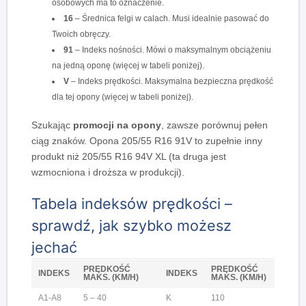
osobowych ma to oznaczenie.
16
– Średnica felgi w calach. Musi idealnie pasować do
Twoich obręczy.
91
– Indeks nośności. Mówi o maksymalnym obciążeniu
na jedną oponę (więcej w tabeli poniżej).
V
– Indeks prędkości. Maksymalna bezpieczna prędkość
dla tej opony (więcej w tabeli poniżej).
Szukając
promocji na opony
, zawsze porównuj pełen
ciąg znaków. Opona 205/55 R16 91V to zupełnie inny
produkt niż 205/55 R16 94V XL (ta druga jest
wzmocniona i droższa w produkcji).
Tabela indeksów prędkości –
sprawdź, jak szybko możesz
jechać
PRĘDKOŚĆ
PRĘDKOŚĆ
INDEKS
INDEKS
MAKS. (KM/H)
MAKS. (KM/H)
A1-A8
5 – 40
K
110