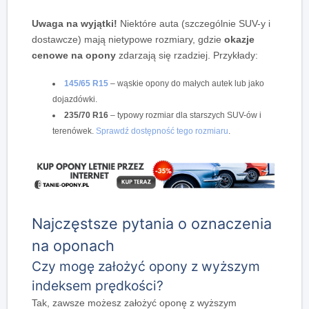
Uwaga na wyjątki!
Niektóre auta (szczególnie SUV-y i
dostawcze) mają nietypowe rozmiary, gdzie
okazje
cenowe na opony
zdarzają się rzadziej. Przykłady:
145/65 R15
– wąskie opony do małych autek lub jako
dojazdówki.
235/70 R16
– typowy rozmiar dla starszych SUV-ów i
terenówek.
Sprawdź dostępność tego rozmiaru
.
Najczęstsze pytania o oznaczenia
na oponach
Czy mogę założyć opony z wyższym
indeksem prędkości?
Tak, zawsze możesz założyć oponę z wyższym