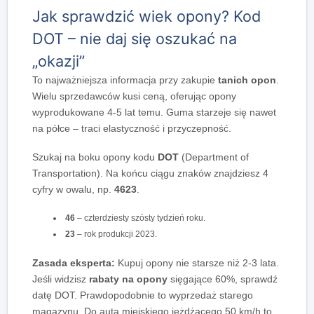
Jak sprawdzić wiek opony? Kod
DOT – nie daj się oszukać na
„okazji”
To najważniejsza informacja przy zakupie
tanich opon
.
Wielu sprzedawców kusi ceną, oferując opony
wyprodukowane 4-5 lat temu. Guma starzeje się nawet
na półce – traci elastyczność i przyczepność.
Szukaj na boku opony kodu
DOT
(Department of
Transportation). Na końcu ciągu znaków znajdziesz 4
cyfry w owalu, np.
4623
.
46
– czterdziesty szósty tydzień roku.
23
– rok produkcji 2023.
Zasada eksperta:
Kupuj opony nie starsze niż 2-3 lata.
Jeśli widzisz
rabaty na opony
sięgające 60%, sprawdź
datę DOT. Prawdopodobnie to wyprzedaż starego
magazynu. Do auta miejskiego jeżdżącego 50 km/h to