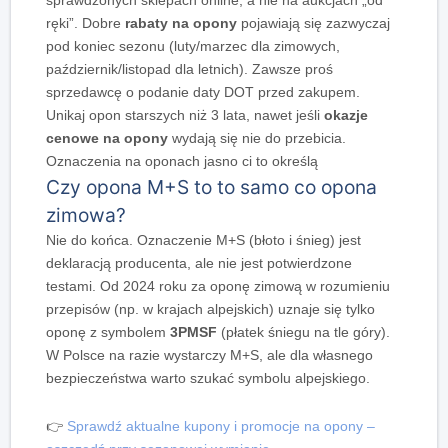
ręki”. Dobre
rabaty na opony
pojawiają się zazwyczaj
pod koniec sezonu (luty/marzec dla zimowych,
październik/listopad dla letnich). Zawsze proś
sprzedawcę o podanie daty DOT przed zakupem.
Unikaj opon starszych niż 3 lata, nawet jeśli
okazje
cenowe na opony
wydają się nie do przebicia.
Oznaczenia na oponach jasno ci to określą
Czy opona M+S to to samo co opona
zimowa?
Nie do końca. Oznaczenie M+S (błoto i śnieg) jest
deklaracją producenta, ale nie jest potwierdzone
testami. Od 2024 roku za oponę zimową w rozumieniu
przepisów (np. w krajach alpejskich) uznaje się tylko
oponę z symbolem
3PMSF
(płatek śniegu na tle góry).
W Polsce na razie wystarczy M+S, ale dla własnego
bezpieczeństwa warto szukać symbolu alpejskiego.
👉
Sprawdź aktualne kupony i promocje na opony –