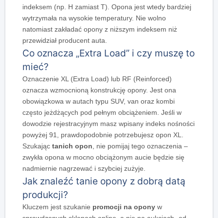
indeksem (np. H zamiast T). Opona jest wtedy bardziej
wytrzymała na wysokie temperatury. Nie wolno
natomiast zakładać opony z niższym indeksem niż
przewidział producent auta.
Co oznacza „Extra Load” i czy muszę to
mieć?
Oznaczenie XL (Extra Load) lub RF (Reinforced)
oznacza wzmocnioną konstrukcję opony. Jest ona
obowiązkowa w autach typu SUV, van oraz kombi
często jeżdżących pod pełnym obciążeniem. Jeśli w
dowodzie rejestracyjnym masz wpisany indeks nośności
powyżej 91, prawdopodobnie potrzebujesz opon XL.
Szukając
tanich opon
, nie pomijaj tego oznaczenia –
zwykła opona w mocno obciążonym aucie będzie się
nadmiernie nagrzewać i szybciej zużyje.
Jak znaleźć tanie opony z dobrą datą
produkcji?
Kluczem jest szukanie
promocji na opony
w
sprawdzonych sklepach online, a nie na aukcjach „od