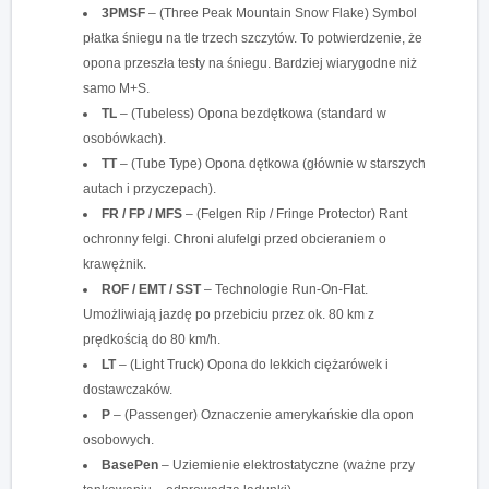
3PMSF
– (Three Peak Mountain Snow Flake) Symbol
płatka śniegu na tle trzech szczytów. To potwierdzenie, że
opona przeszła testy na śniegu. Bardziej wiarygodne niż
samo M+S.
TL
– (Tubeless) Opona bezdętkowa (standard w
osobówkach).
TT
– (Tube Type) Opona dętkowa (głównie w starszych
autach i przyczepach).
FR / FP / MFS
– (Felgen Rip / Fringe Protector) Rant
ochronny felgi. Chroni alufelgi przed obcieraniem o
krawężnik.
ROF / EMT / SST
– Technologie Run-On-Flat.
Umożliwiają jazdę po przebiciu przez ok. 80 km z
prędkością do 80 km/h.
LT
– (Light Truck) Opona do lekkich ciężarówek i
dostawczaków.
P
– (Passenger) Oznaczenie amerykańskie dla opon
osobowych.
BasePen
– Uziemienie elektrostatyczne (ważne przy