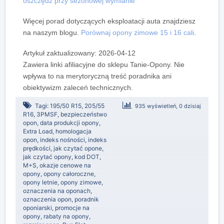
oszczędź przy sezonowej wymianie
Więcej porad dotyczących eksploatacji auta znajdziesz
na naszym blogu.
Porównaj opony zimowe 15 i 16 cali
.
Artykuł zaktualizowany: 2026-04-12
Zawiera linki afiliacyjne do sklepu Tanie-Opony. Nie
wpływa to na merytoryczną treść poradnika ani
obiektywizm zaleceń technicznych.
Tagi:
195/50 R15
,
205/55
935 wyświetleń, 0 dzisiaj
R16
,
3PMSF
,
bezpieczeństwo
opon
,
data produkcji opony
,
Extra Load
,
homologacja
opon
,
indeks nośności
,
indeks
prędkości
,
jak czytać opone
,
jak czytać opony
,
kod DOT
,
M+S
,
okazje cenowe na
opony
,
opony całoroczne
,
opony letnie
,
opony zimowe
,
oznaczenia na oponach
,
oznaczenia opon
,
poradnik
oponiarski
,
promocje na
opony
,
rabaty na opony
,