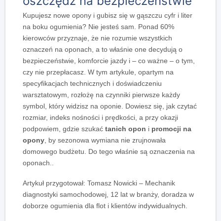
oszczędź na bezpieczeństwie
Kupujesz nowe opony i gubisz się w gąszczu cyfr i liter
na boku ogumienia? Nie jesteś sam. Ponad 60%
kierowców przyznaje, że nie rozumie wszystkich
oznaczeń na oponach, a to właśnie one decydują o
bezpieczeństwie, komforcie jazdy i – co ważne – o tym,
czy nie przepłacasz. W tym artykule, opartym na
specyfikacjach technicznych i doświadczeniu
warsztatowym, rozłożę na czynniki pierwsze każdy
symbol, który widzisz na oponie. Dowiesz się, jak czytać
rozmiar, indeks nośności i prędkości, a przy okazji
podpowiem, gdzie szukać
tanich opon
i
promocji na
opony
, by sezonowa wymiana nie zrujnowała
domowego budżetu. Do tego właśnie są oznaczenia na
oponach..
Artykuł przygotował: Tomasz Nowicki – Mechanik
diagnostyki samochodowej, 12 lat w branży, doradza w
doborze ogumienia dla flot i klientów indywidualnych.