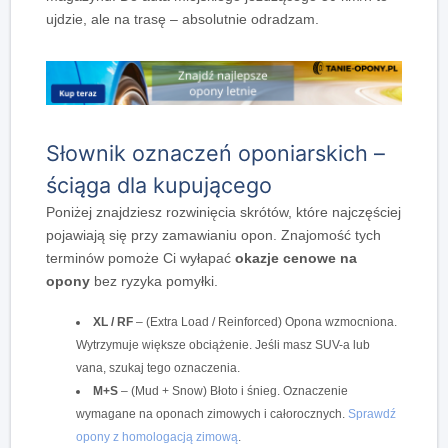
ujdzie, ale na trasę – absolutnie odradzam.
Słownik oznaczeń oponiarskich –
ściąga dla kupującego
Poniżej znajdziesz rozwinięcia skrótów, które najczęściej
pojawiają się przy zamawianiu opon. Znajomość tych
terminów pomoże Ci wyłapać
okazje cenowe na
opony
bez ryzyka pomyłki.
XL / RF
– (Extra Load / Reinforced) Opona wzmocniona.
Wytrzymuje większe obciążenie. Jeśli masz SUV-a lub
vana, szukaj tego oznaczenia.
M+S
– (Mud + Snow) Błoto i śnieg. Oznaczenie
wymagane na oponach zimowych i całorocznych.
Sprawdź
opony z homologacją zimową
.