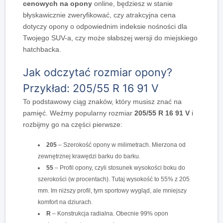
cenowych na opony
online, będziesz w stanie
błyskawicznie zweryfikować, czy atrakcyjna cena
dotyczy opony o odpowiednim indeksie nośności dla
Twojego SUV-a, czy może słabszej wersji do miejskiego
hatchbacka.
Jak odczytać rozmiar opony?
Przykład: 205/55 R 16 91 V
To podstawowy ciąg znaków, który musisz znać na
pamięć. Weźmy popularny rozmiar
205/55 R 16 91 V
i
rozbijmy go na części pierwsze:
205
– Szerokość opony w milimetrach. Mierzona od
zewnętrznej krawędzi barku do barku.
55
– Profil opony, czyli stosunek wysokości boku do
szerokości (w procentach). Tutaj wysokość to 55% z 205
mm. Im niższy profil, tym sportowy wygląd, ale mniejszy
komfort na dziurach.
R
– Konstrukcja radialna. Obecnie 99% opon