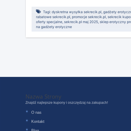
Tagi:
dyskretna wysyłka sekrecik.pl
,
gadżety erotyczn
rabatowe sekrecik.pl
,
promocje sekrecik.pl
,
sekrecik kup
oferty specjalne
,
sekrecik.pl maj 2025
,
sklep erotyczny p
na gadżety erotyczne
Nazwa Strony
Znajdź najlepsze kupony i oszczędzaj na zakupach!
O nas
Kontakt
Blog