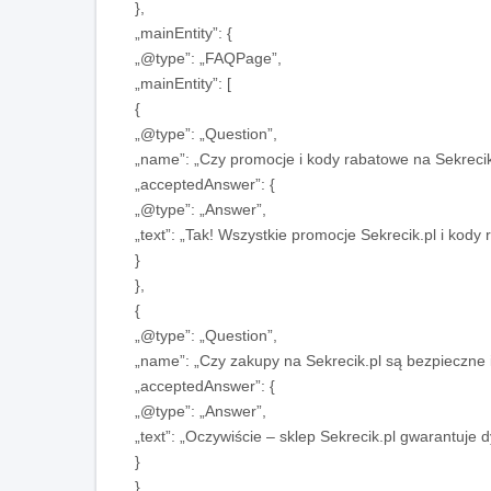
},
„mainEntity”: {
„@type”: „FAQPage”,
„mainEntity”: [
{
„@type”: „Question”,
„name”: „Czy promocje i kody rabatowe na Sekrecik
„acceptedAnswer”: {
„@type”: „Answer”,
„text”: „Tak! Wszystkie promocje Sekrecik.pl i kody
}
},
{
„@type”: „Question”,
„name”: „Czy zakupy na Sekrecik.pl są bezpieczne 
„acceptedAnswer”: {
„@type”: „Answer”,
„text”: „Oczywiście – sklep Sekrecik.pl gwarantuje 
}
},