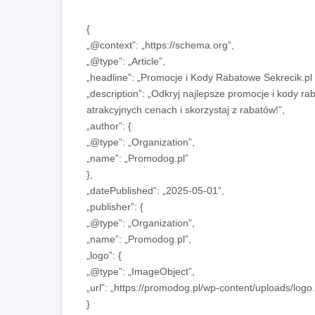
{
„@context”: „https://schema.org”,
„@type”: „Article”,
„headline”: „Promocje i Kody Rabatowe Sekrecik.pl
„description”: „Odkryj najlepsze promocje i kody 
atrakcyjnych cenach i skorzystaj z rabatów!”,
„author”: {
„@type”: „Organization”,
„name”: „Promodog.pl”
},
„datePublished”: „2025-05-01”,
„publisher”: {
„@type”: „Organization”,
„name”: „Promodog.pl”,
„logo”: {
„@type”: „ImageObject”,
„url”: „https://promodog.pl/wp-content/uploads/logo
}