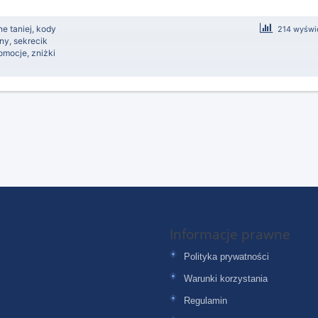
e taniej
,
kody
214 wyświe
ony
,
sekrecik
romocje
,
zniżki
Informacje prawne
Polityka prywatności
Warunki korzystania
Regulamin