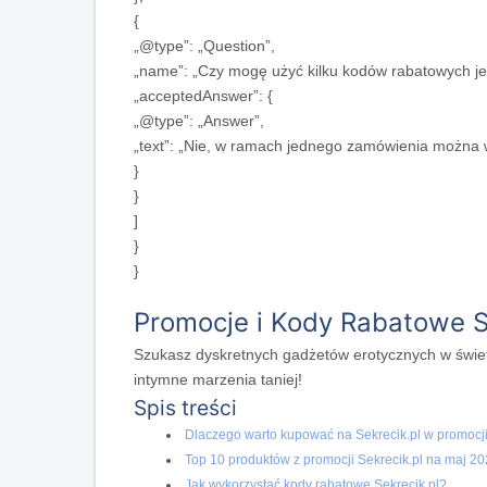
{
„@type”: „Question”,
„name”: „Czy mogę użyć kilku kodów rabatowych j
„acceptedAnswer”: {
„@type”: „Answer”,
„text”: „Nie, w ramach jednego zamówienia można w
}
}
]
}
}
Promocje i Kody Rabatowe S
Szukasz dyskretnych gadżetów erotycznych w świet
intymne marzenia taniej!
Spis treści
Dlaczego warto kupować na Sekrecik.pl w promocj
Top 10 produktów z promocji Sekrecik.pl na maj 2
Jak wykorzystać kody rabatowe Sekrecik.pl?