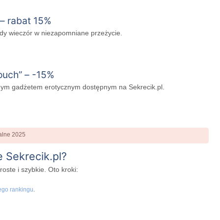
 – rabat 15%
żdy wieczór w niezapomniane przeżycie.
ouch” – -15%
żdym gadżetem erotycznym dostępnym na Sekrecik.pl.
 Sekrecik.pl?
oste i szybkie. Oto kroki:
ego rankingu
.