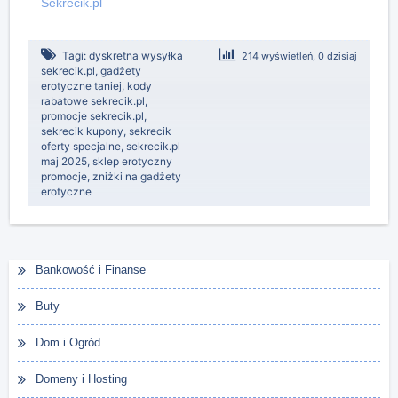
Sekrecik.pl
Tagi:
dyskretna wysyłka
214 wyświetleń, 0 dzisiaj
sekrecik.pl
,
gadżety
erotyczne taniej
,
kody
rabatowe sekrecik.pl
,
promocje sekrecik.pl
,
sekrecik kupony
,
sekrecik
oferty specjalne
,
sekrecik.pl
maj 2025
,
sklep erotyczny
promocje
,
zniżki na gadżety
erotyczne
Bankowość i Finanse
Buty
Dom i Ogród
Domeny i Hosting