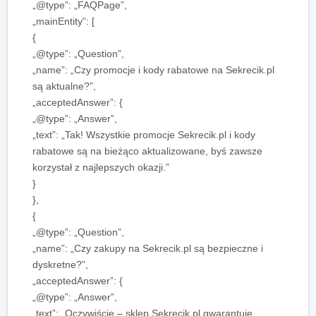
„@type”: „FAQPage”,
„mainEntity”: [
{
„@type”: „Question”,
„name”: „Czy promocje i kody rabatowe na Sekrecik.pl
są aktualne?”,
„acceptedAnswer”: {
„@type”: „Answer”,
„text”: „Tak! Wszystkie promocje Sekrecik.pl i kody
rabatowe są na bieżąco aktualizowane, byś zawsze
korzystał z najlepszych okazji.”
}
},
{
„@type”: „Question”,
„name”: „Czy zakupy na Sekrecik.pl są bezpieczne i
dyskretne?”,
„acceptedAnswer”: {
„@type”: „Answer”,
„text”: „Oczywiście – sklep Sekrecik.pl gwarantuje