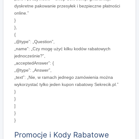
dyskretne pakowanie przesyłek i bezpieczne płatności
online.”
}
},
{
„@type”: „Question”,
„name”: „Czy mogę użyć kilku kodów rabatowych
jednocześnie?”,
„acceptedAnswer”: {
„@type”: „Answer”,
„text”: „Nie, w ramach jednego zamówienia można
wykorzystać tylko jeden kupon rabatowy Sekrecik.pl.”
}
}
]
}
}
Promocje i Kody Rabatowe