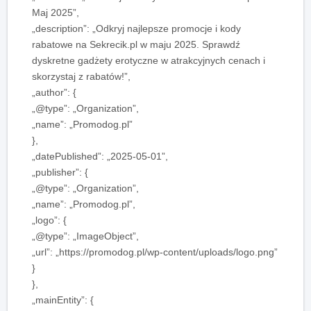
Maj 2025”,
„description”: „Odkryj najlepsze promocje i kody
rabatowe na Sekrecik.pl w maju 2025. Sprawdź
dyskretne gadżety erotyczne w atrakcyjnych cenach i
skorzystaj z rabatów!”,
„author”: {
„@type”: „Organization”,
„name”: „Promodog.pl”
},
„datePublished”: „2025-05-01”,
„publisher”: {
„@type”: „Organization”,
„name”: „Promodog.pl”,
„logo”: {
„@type”: „ImageObject”,
„url”: „https://promodog.pl/wp-content/uploads/logo.png”
}
},
„mainEntity”: {