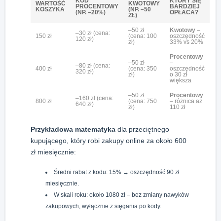
KOD
KTÓRY SIĘ
WARTOŚĆ
KWOTOWY
PROCENTOWY
BARDZIEJ
KOSZYKA
(NP. –50
(NP. –20%)
OPŁACA?
ZŁ)
–50 zł
Kwotowy
–
–30 zł (cena:
150 zł
(cena: 100
oszczędność
120 zł)
zł)
33% vs 20%
Procentowy
–50 zł
–
–80 zł (cena:
400 zł
(cena: 350
oszczędność
320 zł)
zł)
o 30 zł
większa
–50 zł
Procentowy
–160 zł (cena:
800 zł
(cena: 750
– różnica aż
640 zł)
zł)
110 zł
Przykładowa matematyka
dla przeciętnego
kupującego, który robi zakupy online za około 600
zł miesięcznie:
Średni rabat z kodu: 15% → oszczędność 90 zł
miesięcznie.
W skali roku: około 1080 zł – bez zmiany nawyków
zakupowych, wyłącznie z sięgania po kody.