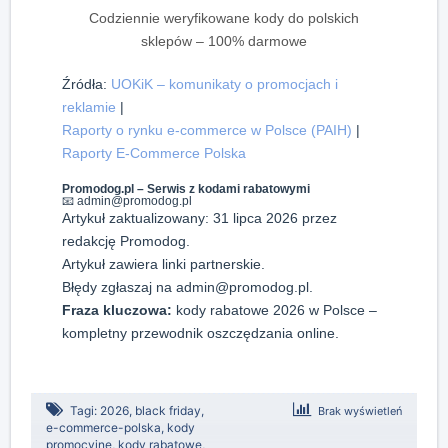
Codziennie weryfikowane kody do polskich
sklepów – 100% darmowe
Źródła:
UOKiK – komunikaty o promocjach i
reklamie
|
Raporty o rynku e-commerce w Polsce (PAIH)
|
Raporty E-Commerce Polska
Promodog.pl – Serwis z kodami rabatowymi
📧
admin@promodog.pl
Artykuł zaktualizowany: 31 lipca 2026 przez
redakcję Promodog.
Artykuł zawiera linki partnerskie.
Błędy zgłaszaj na
admin@promodog.pl
.
Fraza kluczowa:
kody rabatowe 2026 w Polsce –
kompletny przewodnik oszczędzania online.
Tagi:
2026
,
black friday
,
Brak wyświetleń
e-commerce-polska
,
kody
promocyjne
,
kody rabatowe
,