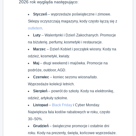
2026 rok wygląda następująco:
Styczeń
– wyprzedaże poświąteczne i zimowe.
Sklepy oczyszczają magazyny, kody często łączą się z
outletem
.
Luty
– Walentynki i Dzień Zakochanych. Promocje
na biżuterię, perfumy, kosmetyki i restauracje.
Marzec
– Dzień Kobiet i początek wiosny. Kody na
odzież, kosmetyki, kwiaty.
Maj
– długi weekend i majówka. Promocje na
podróże, outdoor, AGD.
Czerwiec
– koniec sezonu wiosna/lato.
Wyprzedaże kolekcji letnich.
Sierpień
– powrót do szkoły. Kody na elektronikę,
odzież, artykuły szkolne.
Listopad
–
Black Friday
i Cyber Monday.
Największa fala kodów rabatowych w roku, często
30–50%.
Grudzień
– świąteczne promocje i ostatnie dni
roku. Kody na prezenty, święta, końcowe wyprzedaże.