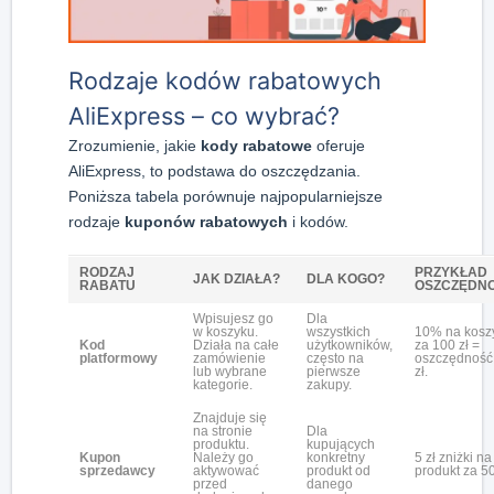
Rodzaje kodów rabatowych
AliExpress – co wybrać?
Zrozumienie, jakie
kody rabatowe
oferuje
AliExpress, to podstawa do oszczędzania.
Poniższa tabela porównuje najpopularniejsze
rodzaje
kuponów rabatowych
i kodów.
RODZAJ
PRZYKŁAD
JAK DZIAŁA?
DLA KOGO?
RABATU
OSZCZĘDNO
Wpisujesz go
Dla
w koszyku.
wszystkich
10% na kosz
Kod
Działa na całe
użytkowników,
za 100 zł =
platformowy
zamówienie
często na
oszczędność
lub wybrane
pierwsze
zł.
kategorie.
zakupy.
Znajduje się
na stronie
Dla
produktu.
kupujących
Kupon
Należy go
konkretny
5 zł zniżki na
sprzedawcy
aktywować
produkt od
produkt za 50
przed
danego