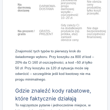
zamówienie
Nie obniża
jest poniżej
Na
ceny
DARMOWA-
progu
darmową
produktów,
DOSTAWA
darmowej
dostawę
tylko koszt
wysyłki –
przesyłki.
oszczędność
10–20 zł.
Gdy zależy Ci
na dodatkowym
Nie daje
Na prezent /
GRATIS-
produkcie (np.
bezpośredniej
gratis
PREZENT
próbka, etui)
oszczędności
zamiast
finansowej.
obniżce ceny.
Znajomość tych typów to pierwszy krok do
świadomego wyboru. Przy koszyku za 800 zł kod –
20% da Ci 160 zł oszczędności, a kod –50 zł tylko
50 zł. Przy koszyku za 120 zł sytuacja może się
odwrócić – szczególnie jeśli kod kwotowy nie ma
progu minimalnego.
Gdzie znaleźć kody rabatowe,
które faktycznie działają
To najczęstsze pytanie i jednocześnie miejsce, w