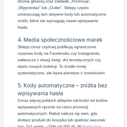
stronie głównej oraz zakładki „Promocje”,
„Wyprzedaż” lub „Outlet”. Sklepy często
umieszczają tam aktywne kody lub automatyczne
zniżki, które nie wymagają nawet wpisywania
hasła.
4. Media społecznościowe marek
Sklepy coraz częściej publikują ograniczone
czasowo kody na Facebooku czy Instagramie,
zwłaszcza z okazji świąt, dni tematycznych czy
startu nowych kolekcji. To źródło mniej
systematyczne, ale bywa pierwsze z nowościami.
5. Kody automatyczne – zniżka bez
wpisywania hasła
Coraz więcej polskich sklepów odchodzi od kodów
wpisywanych ręcznie na rzecz promocji
automatycznych. Rabat nalicza się sam, gdy
dodasz produkt do koszyka lub spełnisz warunek
(np. 2+1 gratis, –15% od 200 zł). W
Promodog