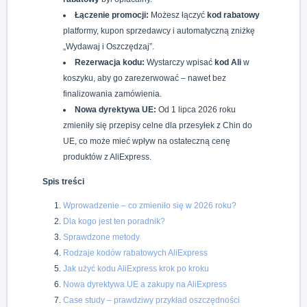
Łączenie promocji:
Możesz łączyć
kod rabatowy
platformy, kupon sprzedawcy i automatyczną zniżkę
„Wydawaj i Oszczędzaj”.
Rezerwacja kodu:
Wystarczy wpisać
kod Ali
w
koszyku, aby go zarezerwować – nawet bez
finalizowania zamówienia.
Nowa dyrektywa UE:
Od 1 lipca 2026 roku
zmieniły się przepisy celne dla przesyłek z Chin do
UE, co może mieć wpływ na ostateczną cenę
produktów z AliExpress.
Spis treści
Wprowadzenie – co zmieniło się w 2026 roku?
Dla kogo jest ten poradnik?
Sprawdzone metody
Rodzaje kodów rabatowych AliExpress
Jak użyć kodu AliExpress krok po kroku
Nowa dyrektywa UE a zakupy na AliExpress
Case study – prawdziwy przykład oszczędności