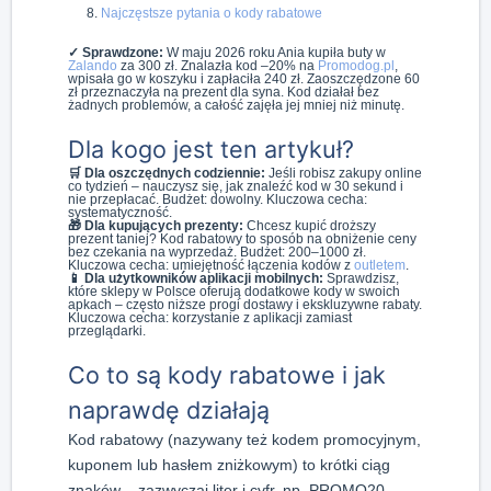
Najczęstsze pytania o kody rabatowe
✓ Sprawdzone:
W maju 2026 roku Ania kupiła buty w
Zalando
za 300 zł. Znalazła kod –20% na
Promodog.pl
,
wpisała go w koszyku i zapłaciła 240 zł. Zaoszczędzone 60
zł przeznaczyła na prezent dla syna. Kod działał bez
żadnych problemów, a całość zajęła jej mniej niż minutę.
Dla kogo jest ten artykuł?
🛒 Dla oszczędnych codziennie:
Jeśli robisz zakupy online
co tydzień – nauczysz się, jak znaleźć kod w 30 sekund i
nie przepłacać. Budżet: dowolny. Kluczowa cecha:
systematyczność.
🎁 Dla kupujących prezenty:
Chcesz kupić droższy
prezent taniej? Kod rabatowy to sposób na obniżenie ceny
bez czekania na wyprzedaż. Budżet: 200–1000 zł.
Kluczowa cecha: umiejętność łączenia kodów z
outletem
.
📱 Dla użytkowników aplikacji mobilnych:
Sprawdzisz,
które sklepy w Polsce oferują dodatkowe kody w swoich
apkach – często niższe progi dostawy i ekskluzywne rabaty.
Kluczowa cecha: korzystanie z aplikacji zamiast
przeglądarki.
Co to są kody rabatowe i jak
naprawdę działają
Kod rabatowy (nazywany też kodem promocyjnym,
kuponem lub hasłem zniżkowym) to krótki ciąg
znaków – zazwyczaj liter i cyfr, np. PROMO20,