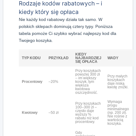
Rodzaje kodów rabatowych – i
kiedy który się opłaca
Nie każdy kod rabatowy działa tak samo. W
polskich sklepach dominują cztery typy. Poniższa
tabela pomoże Ci szybko wybrać najlepszy kod dla
Twojego koszyka.
KIEDY
TYP KODU
PRZYKŁAD
NAJBARDZIEJ
WADY
SIĘ OPŁACA
Przy koszykach
powyżej 300 zł
Przy małych
– im większy
koszykach
Procentowy
–20%
koszyk, tym
daje niską
większa
kwotę zniżki.
kwotowa
oszczędność.
Wymaga
Przy koszykach
progu
100–300 zł –
minimalnego
często daje
Kwotowy
–50 zł
(np. 200 zł).
wyższy %
Nie rośnie z
rabatu niż kod
wartością
procentowy.
koszyka.
Gdy