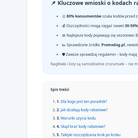
📌 Kluczowe wnioski o kodach 
🥇
80% konsumentów
szuka kodów przed z
💰 Oszczędności mogą sięgać nawet
30-50%
📅 Najlepsze kody pojawiają się sezonowo: Ba
👟 Sprawdzone źródła:
Promodog.pl
, newsl
🛡️ Zawsze sprawdzaj regulamin – kody mają 
Nagłówki i listy są samodzielnie zrozumiałe – nie 
Spis treści
Dla kogo jest ten poradnik?
Jak działają kody rabatowe?
Warunki użycia kodu
Skąd brać kody rabatowe?
Taktyki oszczędzania krok po kroku