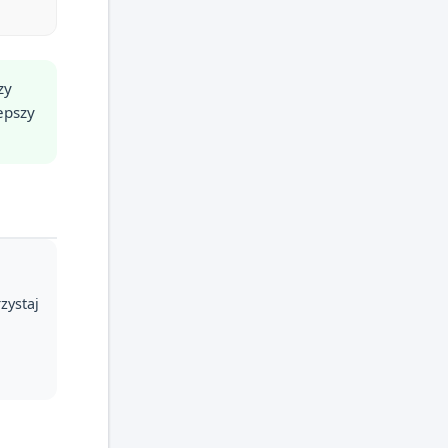
zy
epszy
zystaj