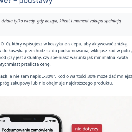
owe? – podstawy
ziała tylko wtedy, gdy koszyk, klient i moment zakupu spełniają
O10), który wpisujesz w koszyku e-sklepu, aby aktywować zniżkę.
w do koszyka przechodzisz do podsumowania, wklejasz kod w polu 
od (czy jest aktualny, czy spełniasz warunki jak minimalna kwota
atychmiast przelicza cenę.
nach
, a nie sam napis „-30%”. Kod o wartości 30% może dać mniejs
ki próg zakupowy lub nie obejmuje najdroższego produktu.