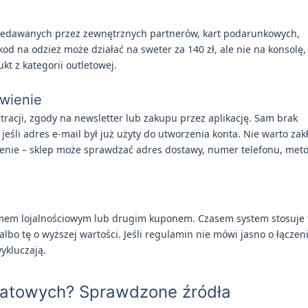
zedawanych przez zewnętrznych partnerów, kart podarunkowych,
kod na odzież może działać na sweter za 140 zł, ale nie na konsolę,
t z kategorii outletowej.
ówienie
acji, zgody na newsletter lub zakupu przez aplikację. Sam brak
eśli adres e-mail był już użyty do utworzenia konta. Nie warto zak
czenie – sklep może sprawdzać adres dostawy, numer telefonu, met
amem lojalnościowym lub drugim kuponem. Czasem system stosuje 
albo tę o wyższej wartości. Jeśli regulamin nie mówi jasno o łączen
ykluczają.
batowych? Sprawdzone źródła