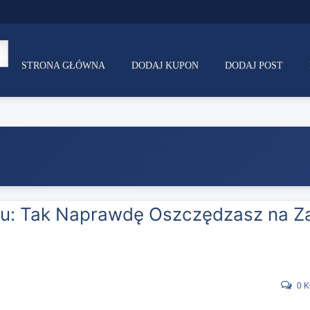
STRONA GŁÓWNA
DODAJ KUPON
DODAJ POST
ku: Tak Naprawdę Oszczędzasz na Z
0 