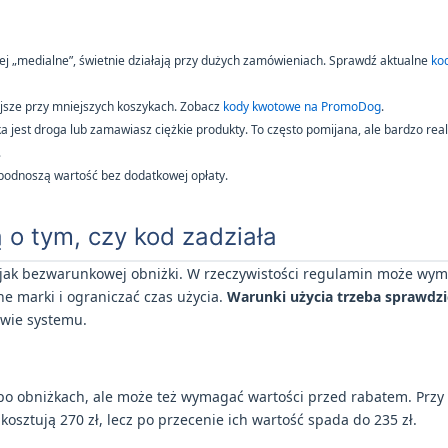
iej „medialne”, świetnie działają przy dużych zamówieniach. Sprawdź aktualne
ko
niejsze przy mniejszych koszykach. Zobacz
kody kwotowe na PromoDog
.
ka jest droga lub zamawiasz ciężkie produkty. To często pomijana, ale bardzo rea
.
 podnoszą wartość bez dodatkowej opłaty.
 o tym, czy kod zadziała
 jak bezwarunkowej obniżki. W rzeczywistości regulamin może wy
ne marki i ograniczać czas użycia.
Warunki użycia trzeba sprawdzi
owie systemu.
o obniżkach, ale może też wymagać wartości przed rabatem. Przy 
kosztują 270 zł, lecz po przecenie ich wartość spada do 235 zł.