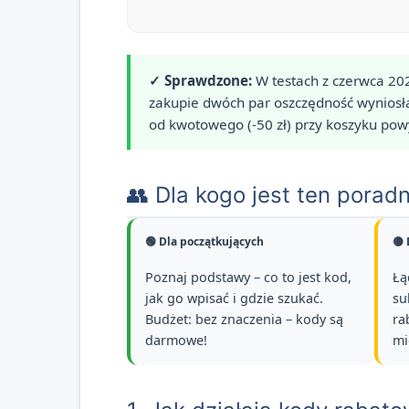
✓ Sprawdzone:
W testach z czerwca 202
zakupie dwóch par oszczędność wyniosła
od kwotowego (-50 zł) przy koszyku powy
👥 Dla kogo jest ten porad
🟢 Dla początkujących
🟡
Poznaj podstawy – co to jest kod,
Łą
jak go wpisać i gdzie szukać.
su
Budżet: bez znaczenia – kody są
ra
darmowe!
mi