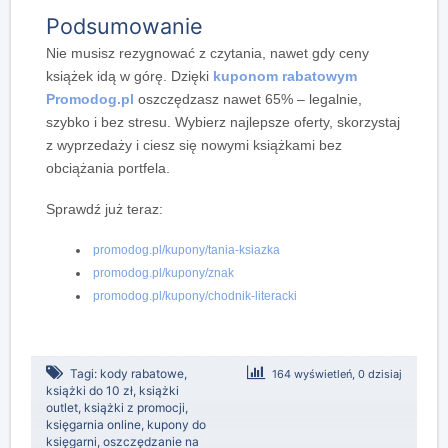
Podsumowanie
Nie musisz rezygnować z czytania, nawet gdy ceny
książek idą w górę. Dzięki
kuponom rabatowym
Promodog.pl
oszczędzasz nawet 65% – legalnie,
szybko i bez stresu. Wybierz najlepsze oferty, skorzystaj
z wyprzedaży i ciesz się nowymi książkami bez
obciążania portfela.
Sprawdź już teraz:
promodog.pl/kupony/tania-ksiazka
promodog.pl/kupony/znak
promodog.pl/kupony/chodnik-literacki
Tagi:
kody rabatowe
,
164 wyświetleń, 0 dzisiaj
książki do 10 zł
,
książki
outlet
,
książki z promocji
,
księgarnia online
,
kupony do
księgarni
,
oszczędzanie na